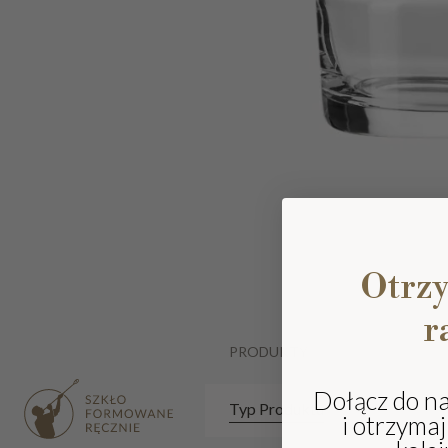
Otrz
r
PRODUKTY
Dołącz do n
Typ Produktu
i otrzyma