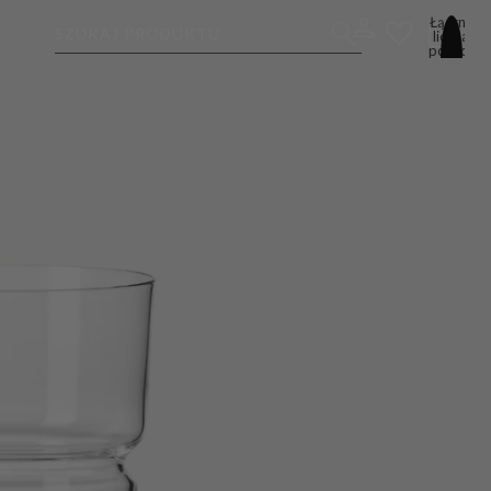
Łączna
SZUKAJ PRODUKTU
liczba
pozycji
w
koszyku:
0