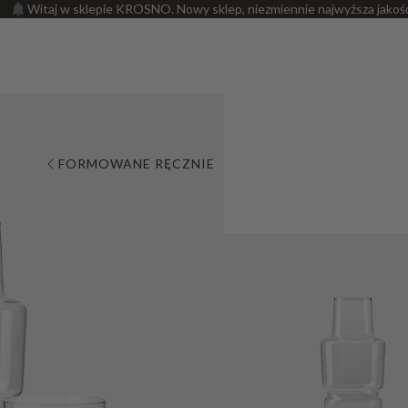
Witaj w sklepie KROSNO. Nowy sklep, niezmiennie najwyższa jakoś
FORMOWANE RĘCZNIE