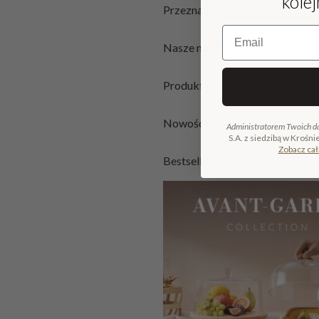
kole
Przeznaczenie
Email
Nasze marki
Produkty rzemieślnicze
Nowości
Administratorem Twoich d
S.A. z siedzibą w Krośni
Zobacz cał
Bestsellery