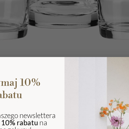
ymaj 10%
abatu
Ki
eli
sz
aszego newslettera
ki
j
10% rabatu
na
i