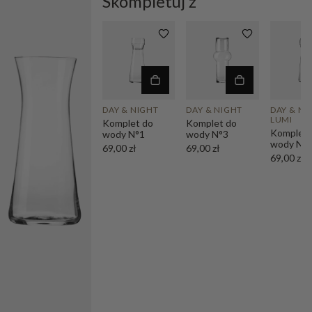
Skompletuj z
DAY & NIGHT
DAY & NIGHT
DAY & NI
LUMI
Komplet do
Komplet do
Komplet 
wody N°1
wody N°3
wody N°
69,00 zł
69,00 zł
69,00 zł