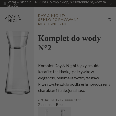
Witaj w sklepie KROSNO. Nowy sklep, niezmiennie najwyższa
jakość.
DAY & NIGHT
DAY &
SZKŁO FORMOWANE
NIGHT
MECHANICZNIE
Komplet do wody
N°2
Komplet Day & Night łączy smukłą
karafkę i szklankę-pokrywkę w
elegancki, minimalistyczny zestaw.
Przejrzyste szkło podkreśla nowoczesny
charakter i funkcjonalność.
670 ml
FKP1717000001010
Zdobienie:
Brak