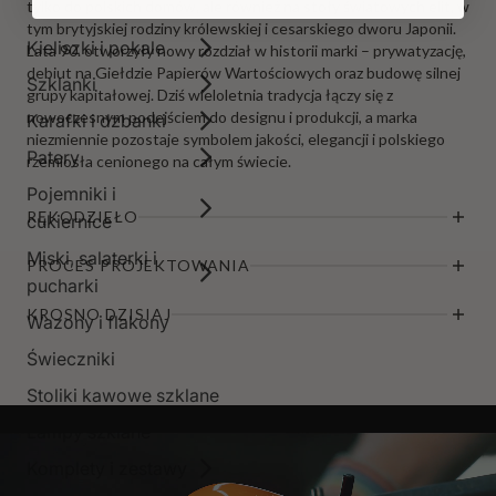
tylko do polskich domów, ale również na stoły światowych elit, w
tym brytyjskiej rodziny królewskiej i cesarskiego dworu Japonii.
Kieliszki i pokale
Lata 90. otworzyły nowy rozdział w historii marki – prywatyzację,
debiut na Giełdzie Papierów Wartościowych oraz budowę silnej
Szklanki
grupy kapitałowej. Dziś wieloletnia tradycja łączy się z
nowoczesnym podejściem do designu i produkcji, a marka
Karafki i dzbanki
niezmiennie pozostaje symbolem jakości, elegancji i polskiego
Patery
rzemiosła cenionego na całym świecie.
Pojemniki i
RĘKODZIEŁO
cukiernice
Miski, salaterki i
PROCES PROJEKTOWANIA
pucharki
KROSNO DZISIAJ
Wazony i flakony
Świeczniki
Stoliki kawowe szklane
Lampy szklane
Komplety i zestawy