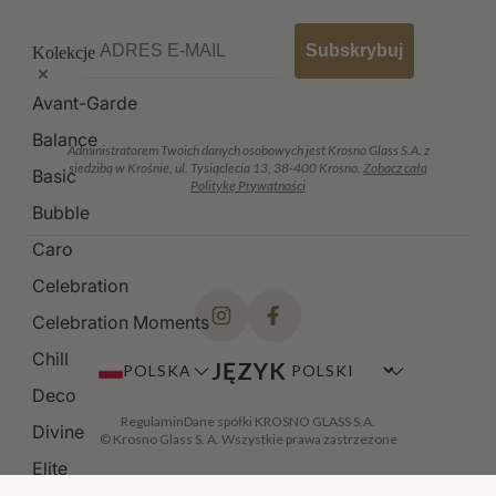
Email
Subskrybuj
Kolekcje
Avant-Garde
Balance
Administratorem Twoich danych osobowych jest Krosno Glass S.A. z
siedzibą w Krośnie, ul. Tysiąclecia 13, 38-400 Krosno.
Zobacz całą
Basic
Politykę Prywatności
Bubble
Caro
Celebration
Celebration Moments
Chill
JĘZYK
POLSKA
Deco
Regulamin
Dane spółki KROSNO GLASS S.A.
Divine
© Krosno Glass S. A. Wszystkie prawa zastrzezone
Elite