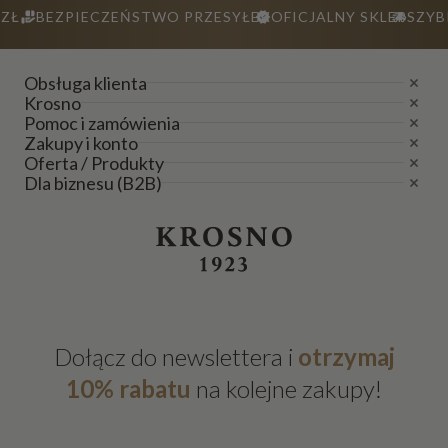
ZŁ
BEZPIECZEŃSTWO PRZESYŁEK
OFICJALNY SKLEP
SZYB
Obsługa klienta
Krosno
Pomoc i zamówienia
Zakupy i konto
Oferta / Produkty
Dla biznesu (B2B)
Dołącz do newslettera i
otrzymaj
10% rabatu
na kolejne zakupy!