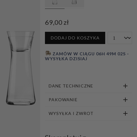
1
2
3
4
5
69,00 zł
DODAJ DO KOSZYKA
 ZAMÓW W CIĄGU 
06H 49M 01S
 - 
WYSYŁKA DZISIAJ
DANE TECHNICZNE
PAKOWANIE
WYSYŁKA I ZWROT