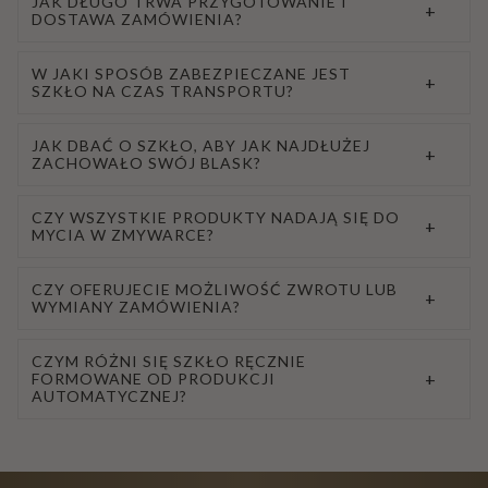
JAK DŁUGO TRWA PRZYGOTOWANIE I
+
DOSTAWA ZAMÓWIENIA?
W JAKI SPOSÓB ZABEZPIECZANE JEST
+
SZKŁO NA CZAS TRANSPORTU?
JAK DBAĆ O SZKŁO, ABY JAK NAJDŁUŻEJ
+
ZACHOWAŁO SWÓJ BLASK?
CZY WSZYSTKIE PRODUKTY NADAJĄ SIĘ DO
+
MYCIA W ZMYWARCE?
CZY OFERUJECIE MOŻLIWOŚĆ ZWROTU LUB
+
WYMIANY ZAMÓWIENIA?
CZYM RÓŻNI SIĘ SZKŁO RĘCZNIE
+
FORMOWANE OD PRODUKCJI
AUTOMATYCZNEJ?