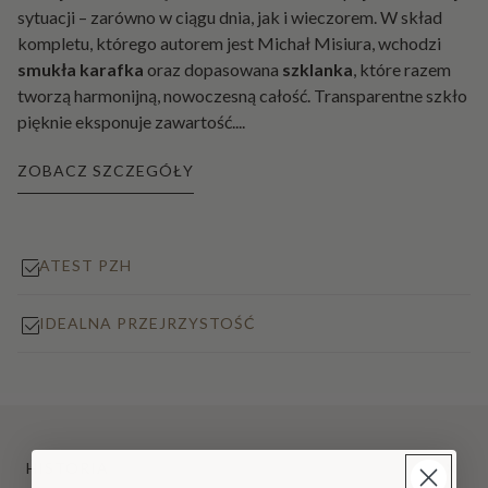
sytuacji – zarówno w ciągu dnia, jak i wieczorem. W skład
kompletu, którego autorem jest Michał Misiura, wchodzi
smukła karafka
oraz dopasowana
szklanka
, które razem
tworzą harmonijną, nowoczesną całość. Transparentne szkło
pięknie eksponuje zawartość.
...
ZOBACZ SZCZEGÓŁY
ATEST PZH
IDEALNA PRZEJRZYSTOŚĆ
HISTORIA