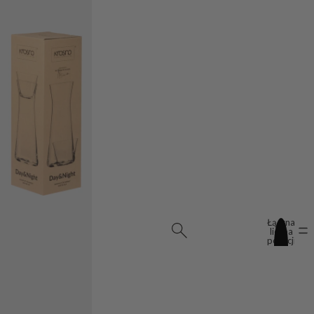
Łączna
liczba
pozycji
w
koszyku:
0