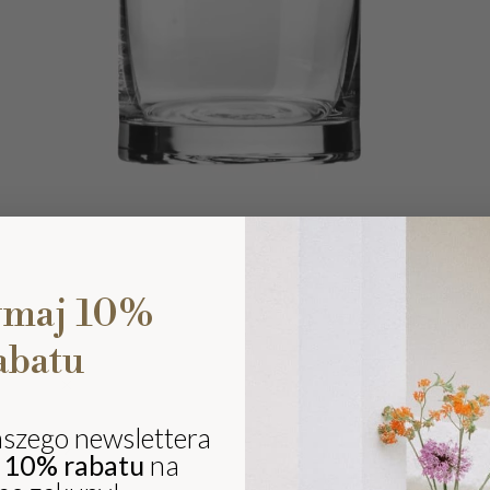
ymaj 10%
abatu
Ki
eli
sz
aszego newslettera
ki
j
10% rabatu
na
i