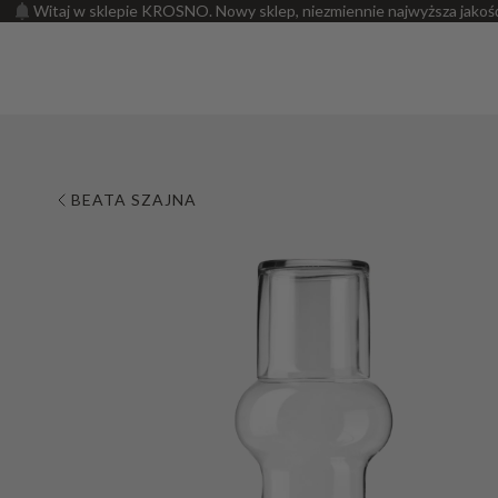
Witaj w sklepie KROSNO. Nowy sklep, niezmiennie najwyższa jakoś
BEATA SZAJNA