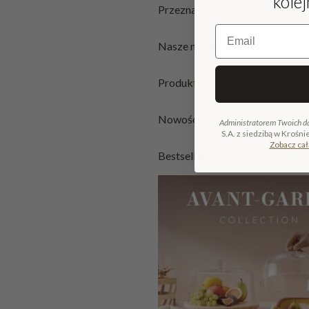
kole
Przeznaczenie
Email
Nasze marki
Produkty rzemieślnicze
Nowości
Administratorem Twoich d
S.A. z siedzibą w Krośni
Zobacz cał
Bestsellery