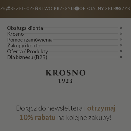
ZŁ
BEZPIECZEŃSTWO PRZESYŁEK
OFICJALNY SKLEP
SZYB
Obsługa klienta
Krosno
Pomoc i zamówienia
Zakupy i konto
Oferta / Produkty
Dla biznesu (B2B)
Dołącz do newslettera i
otrzymaj
10% rabatu
na kolejne zakupy!