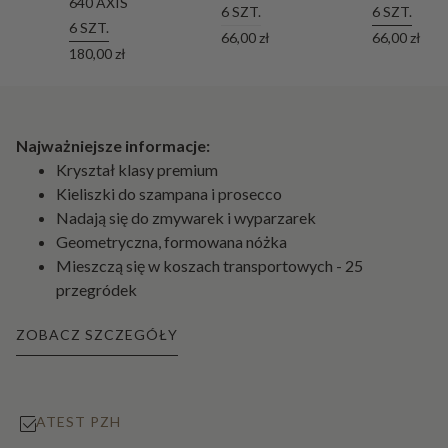
640 AXIS
6 SZT.
6 SZT.
6 SZT.
66,00 zł
66,00 zł
180,00 zł
Najważniejsze informacje:
Kryształ klasy premium
Kieliszki do szampana i prosecco
Nadają się do zmywarek i wyparzarek
Geometryczna, formowana nóżka
Mieszczą się w koszach transportowych - 25
przegródek
ZOBACZ SZCZEGÓŁY
ATEST PZH