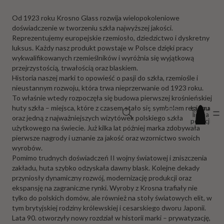
Od 1923 roku Krosno Glass rozwija wielopokoleniowe
doświadczenie w tworzeniu szkła najwyższej jakości.
Reprezentujemy europejskie rzemiosło, dziedzictwo i dyskretny
luksus. Każdy nasz produkt powstaje w Polsce dzięki pracy
wykwalifikowanych rzemieślników i wyróżnia się wyjątkową
przejrzystością, trwałością oraz blaskiem.
Historia naszej marki to opowieść o pasji do szkła, rzemiośle i
nieustannym rozwoju, która trwa nieprzerwanie od 1923 roku.
To właśnie wtedy rozpoczęła się budowa pierwszej krośnieńskiej
huty szkła – miejsca, które z czasem stało się symbolem regionu
Łączna
liczba
oraz jedną z najważniejszych wizytówek polskiego szkła
pozycji
w
użytkowego na świecie. Już kilka lat później marka zdobywała
koszyku:
pierwsze nagrody i uznanie za jakość oraz wzornictwo swoich
0
wyrobów.
Pomimo trudnych doświadczeń II wojny światowej i zniszczenia
zakładu, huta szybko odzyskała dawny blask. Kolejne dekady
przyniosły dynamiczny rozwój, modernizację produkcji oraz
ekspansję na zagraniczne rynki. Wyroby z Krosna trafiały nie
tylko do polskich domów, ale również na stoły światowych elit, w
tym brytyjskiej rodziny królewskiej i cesarskiego dworu Japonii.
Lata 90. otworzyły nowy rozdział w historii marki – prywatyzację,