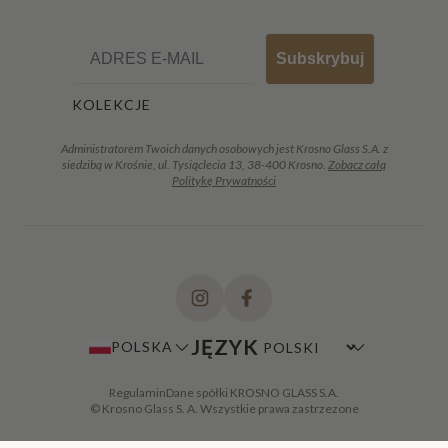
Email
Subskrybuj
KOLEKCJE
Administratorem Twoich danych osobowych jest Krosno Glass S.A. z
siedzibą w Krośnie, ul. Tysiąclecia 13, 38-400 Krosno.
Zobacz całą
Politykę Prywatności
JĘZYK
POLSKA
Regulamin
Dane spółki KROSNO GLASS S.A.
© Krosno Glass S. A. Wszystkie prawa zastrzezone