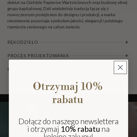
debiut na Giełdzie Papierów Wartościowych oraz budowę silnej
grupy kapitałowej. Dziś wieloletnia tradycja łączy się z
nowoczesnym podejściem do designu i produkcji, a marka
niezmiennie pozostaje symbolem jakości, elegancji i polskiego
rzemiosła cenionego na całym świecie.
RĘKODZIEŁO
PROCES PROJEKTOWANIA
KROSNO DZISIAJ
Otrzymaj 10%
rabatu
Dołącz do naszego newslettera
i otrzymaj
10% rabatu
na
kolejne zakupy!