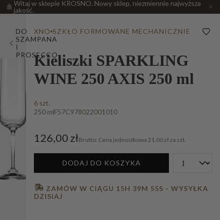
Witaj w sklepie KROSNO. Nowy sklep, niezmiennie najwyższa
jakość.
DO
XNO
SZKŁO FORMOWANE MECHANICZNIE
SZAMPANA
I
PROSECCO
Kieliszki SPARKLING
WINE 250 AXIS 250 ml
6 szt.
250 ml
F57C978022001010
126,00 zł
Cena jednostkowa
21,00 zł za szt.
DODAJ DO KOSZYKA
 ZAMÓW W CIĄGU 
15H 39M 54S
 - WYSYŁKA 
DZISIAJ