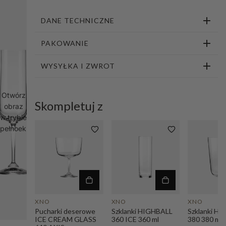
DANE TECHNICZNE
PAKOWANIE
WYSYŁKA I ZWROT
Otwórz
Skompletuj z
obraz
w trybie
pełnoekranowym
XNO
XNO
XNO
Pucharki deserowe
Szklanki HIGHBALL
Szklanki H
ICE CREAM GLASS
360 ICE 360 ml
380 380 ml