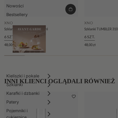
Nowości
Bestsellery
XNO
XNO
Szklanki TUMBLER 390 390 ml
Szklanki TUMBLER 310
6 SZT.
6 SZT.
48,00 zł
48,00 zł
Kieliszki i pokale
INNI KLIENCI OGLĄDALI RÓWNIEŻ
Szklanki
Karafki i dzbanki
Patery
Pojemniki i
cukiernice