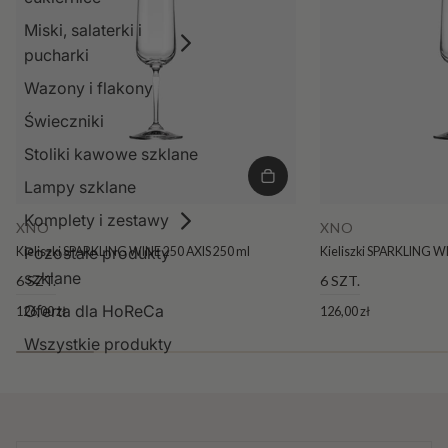
Miski, salaterki i
pucharki
Wazony i flakony
Świeczniki
Stoliki kawowe szklane
Lampy szklane
Komplety i zestawy
XNO
XNO
Pozostałe produkty
Kieliszki SPARKLING WINE 250 AXIS 250 ml
Kieliszki SPARKLING W
szklane
6 SZT.
6 SZT.
Oferta dla HoReCa
126,00 zł
126,00 zł
Wszystkie produkty