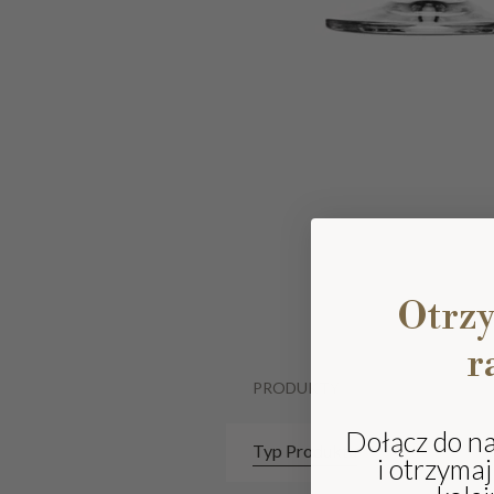
Otrz
r
PRODUKTY
Dołącz do n
Typ Produktu
i otrzyma