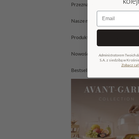
kole
Przeznaczenie
Email
Nasze marki
Produkty rzemieślnicze
Nowości
Administratorem Twoich d
S.A. z siedzibą w Krośni
Zobacz cał
Bestsellery