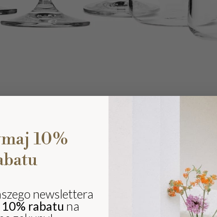
ymaj 10%
abatu
Ki
eli
sz
aszego newslettera
ki
j
10% rabatu
na
i