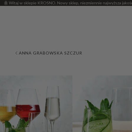
Witaj w sklepie KROSNO. Nowy sklep, niezmiennie najwyższa jakoś
ANNA GRABOWSKA SZCZUR