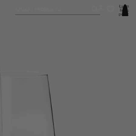
Łączna
SZUKAJ PRODUKTU
liczba
pozycji
w
koszyku:
0