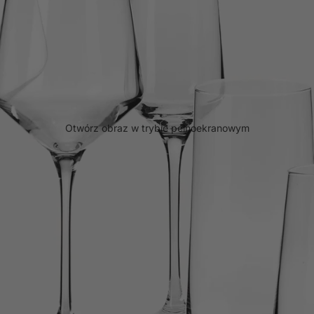
Otwórz obraz w trybie pełnoekranowym