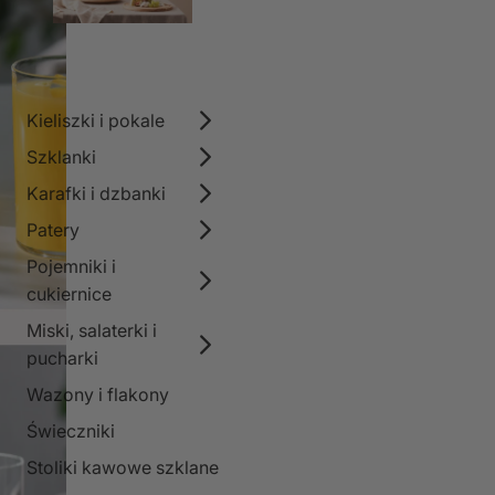
Kieliszki i pokale
Szklanki
Karafki i dzbanki
Patery
Pojemniki i
cukiernice
Miski, salaterki i
pucharki
Wazony i flakony
Świeczniki
Stoliki kawowe szklane