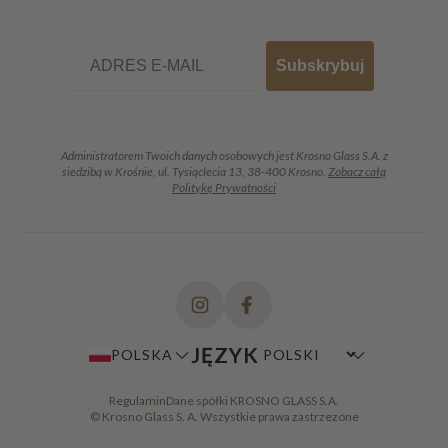
Email
Subskrybuj
Administratorem Twoich danych osobowych jest Krosno Glass S.A. z
siedzibą w Krośnie, ul. Tysiąclecia 13, 38-400 Krosno.
Zobacz całą
Politykę Prywatności
JĘZYK
POLSKA
Regulamin
Dane spółki KROSNO GLASS S.A.
© Krosno Glass S. A. Wszystkie prawa zastrzezone