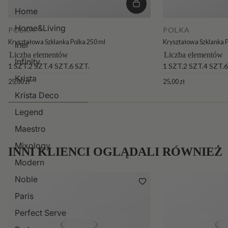
Home
Home&Living
POLKA
POLKA
Kryształowa Szklanka Polka 250 ml
Kryształowa Szklanka P
Inel
Liczba elementów
Liczba elementów
Infinity
1 SZT.
2 SZT.
4 SZT.
6 SZT.
1 SZT.
2 SZT.
4 SZT.
6
Krista
25,00 zł
25,00 zł
Krista Deco
Legend
Maestro
Mixology
INNI KLIENCI OGLĄDALI RÓWNIEŻ
Modern
Noble
Paris
Perfect Serve