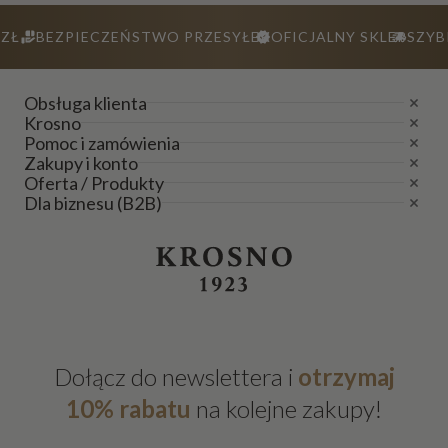
ZŁ
BEZPIECZEŃSTWO PRZESYŁEK
OFICJALNY SKLEP
SZYB
Obsługa klienta
Krosno
Pomoc i zamówienia
Zakupy i konto
Oferta / Produkty
Dla biznesu (B2B)
Dołącz do newslettera i
otrzymaj
10% rabatu
na kolejne zakupy!