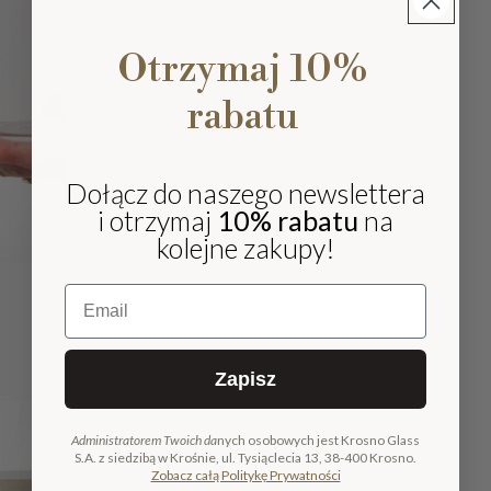
Otrzymaj 10%
rabatu
Dołącz do naszego newslettera
i otrzymaj
10% rabatu
na
kolejne zakupy!
Email
Zapisz
Administratorem Twoich da
nych osobowych jest Krosno Glass
S.A. z siedzibą w Krośnie, ul. Tysiąclecia 13, 38-400 Krosno.
Zobacz całą Politykę Prywatności