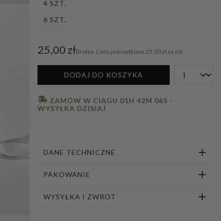
4 SZT.
1
2
3
4
5
6
7
8
9
10
11
6 SZT.
25,00 zł
Cena jednostkowa
25,00 zł za szt.
DODAJ DO KOSZYKA
 ZAMÓW W CIĄGU 
01H 42M 05S
 - 
WYSYŁKA DZISIAJ
DANE TECHNICZNE
PAKOWANIE
WYSYŁKA I ZWROT