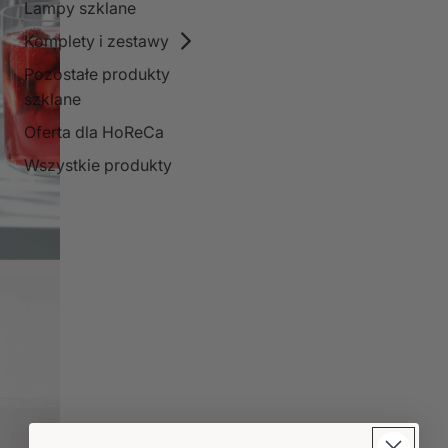
Lampy szklane
Komplety i zestawy
Pozostałe produkty
szklane
Oferta dla HoReCa
Wszystkie produkty