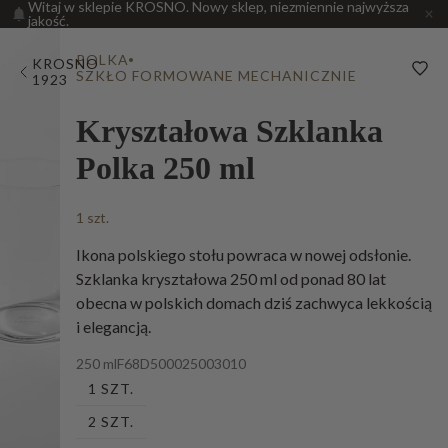
Witaj w sklepie KROSNO. Nowy sklep, niezmiennie najwyższa
jakość.
POLKA
KROSNO
SZKŁO FORMOWANE MECHANICZNIE
1923
Kryształowa Szklanka
Polka 250 ml
1 szt.
Ikona polskiego stołu powraca w nowej odsłonie.
Szklanka kryształowa 250 ml od ponad 80 lat
obecna w polskich domach dziś zachwyca lekkością
i elegancją.
250 ml
F68D500025003010
1 SZT.
2 SZT.