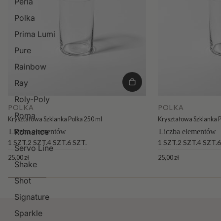
Perla
Polka
Prima Lumi
Pure
Rainbow
Ray
Roly-Poly
POLKA
POLKA
Roma
Kryształowa Szklanka Polka 250 ml
Kryształowa Szklanka P
Romance
Liczba elementów
Liczba elementów
1 SZT.
2 SZT.
4 SZT.
6 SZT.
1 SZT.
2 SZT.
4 SZT.
6
Servo Line
25,00 zł
25,00 zł
Shake
Shot
Signature
Sparkle