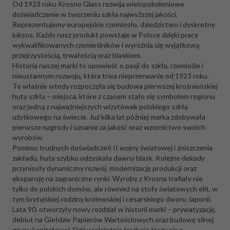
Od 1923 roku Krosno Glass rozwija wielopokoleniowe
doświadczenie w tworzeniu szkła najwyższej jakości.
Reprezentujemy europejskie rzemiosło, dziedzictwo i dyskretny
luksus. Każdy nasz produkt powstaje w Polsce dzięki pracy
wykwalifikowanych rzemieślników i wyróżnia się wyjątkową
przejrzystością, trwałością oraz blaskiem.
Historia naszej marki to opowieść o pasji do szkła, rzemiośle i
nieustannym rozwoju, która trwa nieprzerwanie od 1923 roku.
To właśnie wtedy rozpoczęła się budowa pierwszej krośnieńskiej
huty szkła – miejsca, które z czasem stało się symbolem regionu
oraz jedną z najważniejszych wizytówek polskiego szkła
użytkowego na świecie. Już kilka lat później marka zdobywała
pierwsze nagrody i uznanie za jakość oraz wzornictwo swoich
wyrobów.
Pomimo trudnych doświadczeń II wojny światowej i zniszczenia
zakładu, huta szybko odzyskała dawny blask. Kolejne dekady
przyniosły dynamiczny rozwój, modernizację produkcji oraz
ekspansję na zagraniczne rynki. Wyroby z Krosna trafiały nie
tylko do polskich domów, ale również na stoły światowych elit, w
tym brytyjskiej rodziny królewskiej i cesarskiego dworu Japonii.
Lata 90. otworzyły nowy rozdział w historii marki – prywatyzację,
debiut na Giełdzie Papierów Wartościowych oraz budowę silnej
grupy kapitałowej. Dziś wieloletnia tradycja łączy się z