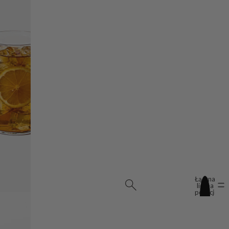
Łączna
liczba
pozycji
w
koszyku:
0