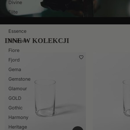
Divine
Elite
Empire
Essence
INNE W KOLEKCJI
Ethereal
Fiore
Fjord
Gema
Gemstone
Glamour
GOLD
Gothic
Harmony
Heritage