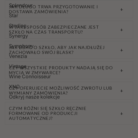
Splendour
JAK DŁUGO TRWA PRZYGOTOWANIE I
+
DOSTAWA ZAMÓWIENIA?
Star
Sterling
W JAKI SPOSÓB ZABEZPIECZANE JEST
+
SZKŁO NA CZAS TRANSPORTU?
Synergy
Symphony
JAK DBAĆ O SZKŁO, ABY JAK NAJDŁUŻEJ
+
ZACHOWAŁO SWÓJ BLASK?
Venezia
Vintage
CZY WSZYSTKIE PRODUKTY NADAJĄ SIĘ DO
+
MYCIA W ZMYWARCE?
Wine Connoisseur
XNO
CZY OFERUJECIE MOŻLIWOŚĆ ZWROTU LUB
+
WYMIANY ZAMÓWIENIA?
Odkryj nasze kolekcje
CZYM RÓŻNI SIĘ SZKŁO RĘCZNIE
+
FORMOWANE OD PRODUKCJI
AUTOMATYCZNEJ?