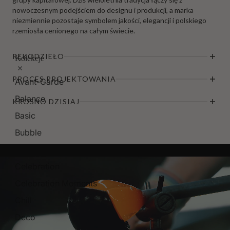
nowoczesnym podejściem do designu i produkcji, a marka
niezmiennie pozostaje symbolem jakości, elegancji i polskiego
rzemiosła cenionego na całym świecie.
RĘKODZIEŁO
Kolekcje
PROCES PROJEKTOWANIA
Avant-Garde
Balance
KROSNO DZISIAJ
Basic
Bubble
Caro
Celebration
Celebration Moments
Chill
Deco