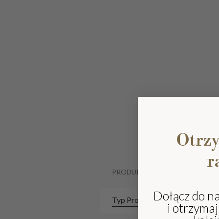
Otrz
r
PRODUKTY
Dołącz do n
Typ Produktu
i otrzyma