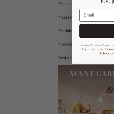
kole
Przeznaczenie
Email
Nasze marki
Produkty rzemieślnicze
Nowości
Administratorem Twoich d
S.A. z siedzibą w Krośni
Zobacz cał
Bestsellery