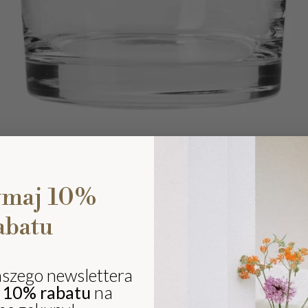
ymaj 10%
abatu
Ki
eli
sz
aszego newslettera
ki
j
10% rabatu
na
i