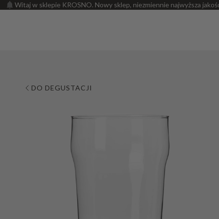
Witaj w sklepie KROSNO. Nowy sklep, niezmiennie najwyższa jakoś
DO DEGUSTACJI