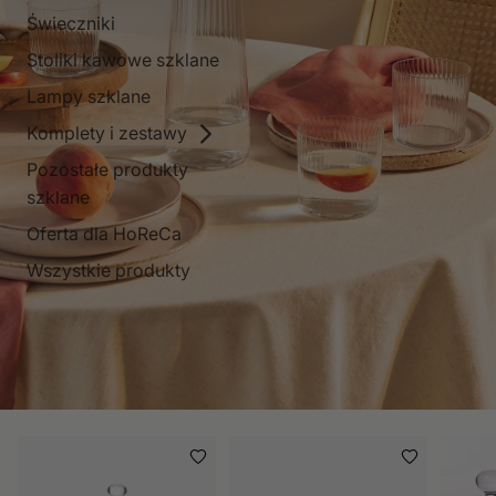
Świeczniki
Stoliki kawowe szklane
Lampy szklane
Komplety i zestawy
Pozostałe produkty
szklane
Oferta dla HoReCa
Wszystkie produkty