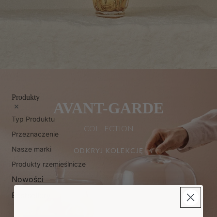
Produkty
AVANT-GARDE
Typ Produktu
COLLECTION
Przeznaczenie
Nasze marki
ODKRYJ KOLEKCJĘ
Produkty rzemieślnicze
Nowości
Bestsellery