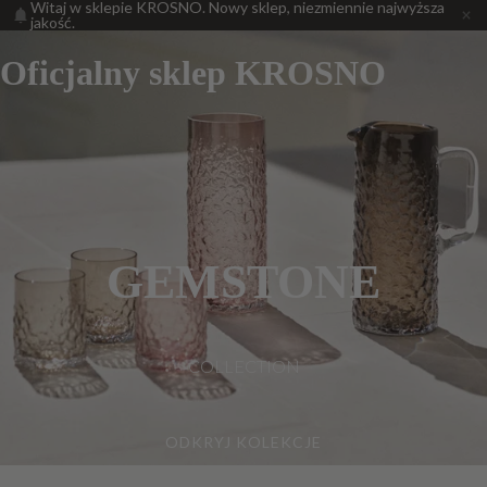
Witaj w sklepie KROSNO. Nowy sklep, niezmiennie najwyższa
jakość.
Oficjalny sklep KROSNO
GEMSTONE
COLLECTION
ODKRYJ KOLEKCJE