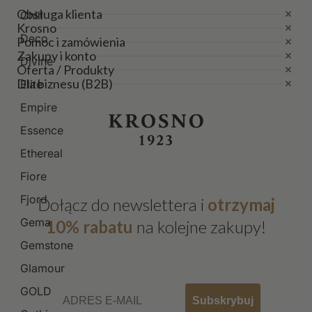
Obsługa klienta
Chill
Krosno
Deco
Pomoc i zamówienia
Zakupy i konto
Divine
Oferta / Produkty
Dla biznesu (B2B)
Elite
Empire
Essence
Ethereal
Fiore
Fjord
Dołącz do newslettera i
otrzymaj
Gema
10% rabatu
na kolejne zakupy!
Gemstone
Glamour
Email
GOLD
Subskrybuj