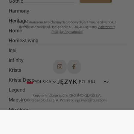
Gothic
Harmony
Heritage
Administratorem Twoich danych osobowych jest Krosno Glass S.A. z
siedzibą w Krośnie, ul. Tysiąclecia 13, 38-400 Krosno.
Zobacz całą
Home
Politykę Prywatności
Home&Living
Inel
Infinity
Krista
Krista Deco
JĘZYK
POLSKA
Legend
Regulamin
Dane spółki KROSNO GLASS S.A.
Maestro
© Krosno Glass S. A. Wszystkie prawa zastrzezone
Mixology
Modern
Noble