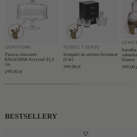
Do
Dodaj do koszyka
GEMS
GEMSTONE
PERFECT SERVE
Karafka
Patera z kloszem
Komplet do whisky Scotland
szklank
BALLERINA Kryształ 31,5
(3 el.)
Dymny
cm
399,00 zł
399,00 
299,00 zł
BESTSELLERY