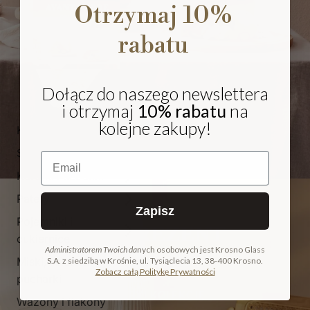
Otrzymaj 10%
rabatu
Dołącz do naszego newslettera
i otrzymaj
10% rabatu
na
kolejne zakupy!
Kieliszki i pokale
Szklanki
Email
Karafki i dzbanki
Patery
Zapisz
Pojemniki i
NA PREZENT
cukiernice
Administratorem Twoich da
nych osobowych jest Krosno Glass
Miski, salaterki i
S.A. z siedzibą w Krośnie, ul. Tysiąclecia 13, 38-400 Krosno.
COLLECTION
Zobacz całą Politykę Prywatności
pucharki
ODKRYJ KOLEKCJĘ
Wazony i flakony