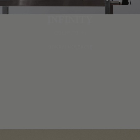
pozycji
w
koszyku:
0
INFINITY
COLLECTION
ODKRYJ KOLEKCJĘ