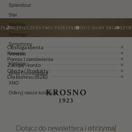
Splendour
Star
Sterling
ZŁ
BEZPIECZEŃSTWO PRZESYŁEK
OFICJALNY SKLEP
SZYB
Synergy
Symphony
Obsługa klienta
Krosno
Venezia
Pomoc i zamówienia
Vintage
Zakupy i konto
Oferta / Produkty
Wine Connoisseur
Dla biznesu (B2B)
XNO
Odkryj nasze kolekcje
Dołącz do newslettera i
otrzymaj