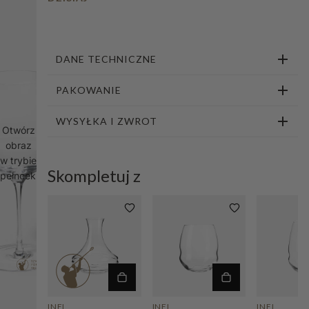
1
2
3
4
5
6
7
8
DANE TECHNICZNE
PAKOWANIE
WYSYŁKA I ZWROT
Otwórz
obraz
w trybie
Skompletuj z
pełnoekranowym
INEL
INEL
INEL