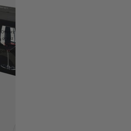
Otwórz
obraz
w trybie
pełnoekranowym