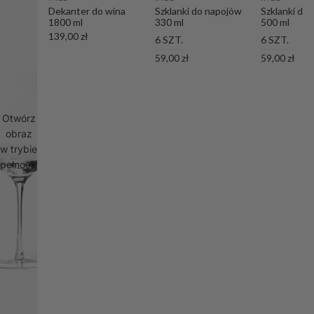
Dekanter do wina
Szklanki do napojów
Szklanki do
1800 ml
330 ml
500 ml
139,00 zł
6 SZT.
6 SZT.
59,00 zł
59,00 zł
Otwórz
obraz
w trybie
pełnoekranowym