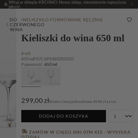
Witaj w sklepie KROSNO. Nowy sklep, niezmiennie najwyższa
jakość.
DO
INEL
SZKŁO FORMOWANE RĘCZNIE
CZERWONEGO
WINA
Kieliszki do wina 650 ml
6 szt.
650 ml
F07C691065002010
Pojemność:
650 ml
299,00 zł
Cena jednostkowa
49,83 zł za szt.
DODAJ DO KOSZYKA
 ZAMÓW W CIĄGU 
00H 07M 40S
 - WYSYŁKA 
DZISIAJ