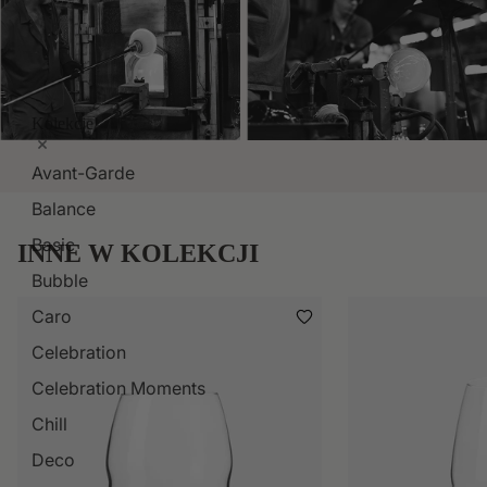
Kolekcje
Avant-Garde
Balance
Basic
INNE W KOLEKCJI
Bubble
Caro
Celebration
Celebration Moments
Chill
Deco