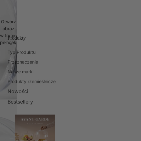
Otwórz
obraz
w trybie
Produkty
pełnoekranowym
Typ Produktu
Przeznaczenie
Nasze marki
Produkty rzemieślnicze
Nowości
Bestsellery