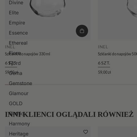
Divine
Elite
Empire
Essence
Ethereal
INEL
INEL
Fiore
Szklanki do napojów 330 ml
Szklanki do napojów 50
Fjord
6 SZT.
6 SZT.
59,00 zł
59,00 zł
Gema
Gemstone
Glamour
GOLD
INNI KLIENCI OGLĄDALI RÓWNIEŻ
Gothic
Harmony
Heritage