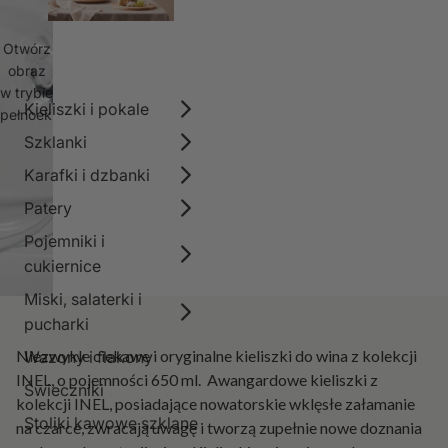
Otwórz
obraz
w trybie
Kieliszki i pokale
pełnoekranowym
Szklanki
Karafki i dzbanki
Patery
Pojemniki i
cukiernice
Miski, salaterki i
pucharki
Niezwykle ciekawe i oryginalne kieliszki do wina z kolekcji
Wazony i flakony
INEL, o pojemności 650 ml. Awangardowe kieliszki z
Świeczniki
kolekcji INEL, posiadające nowatorskie wklęsłe załamanie
Stoliki kawowe szklane
na czarce, zwracają uwagę i tworzą zupełnie nowe doznania