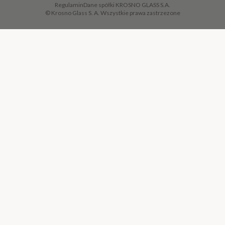
Regulamin
Dane spółki KROSNO GLASS S.A.
© Krosno Glass S. A. Wszystkie prawa zastrzezone
DODAJ DO KOSZYKA
·
299,00 ZŁ