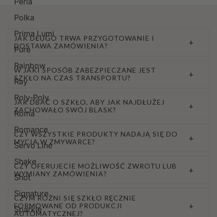
Perla
Polka
Prima Lumi
JAK DŁUGO TRWA PRZYGOTOWANIE I
+
DOSTAWA ZAMÓWIENIA?
Pure
Rainbow
W JAKI SPOSÓB ZABEZPIECZANE JEST
+
SZKŁO NA CZAS TRANSPORTU?
Ray
Roly-Poly
JAK DBAĆ O SZKŁO, ABY JAK NAJDŁUŻEJ
+
ZACHOWAŁO SWÓJ BLASK?
Roma
Romance
CZY WSZYSTKIE PRODUKTY NADAJĄ SIĘ DO
+
MYCIA W ZMYWARCE?
Servo Line
Shake
CZY OFERUJECIE MOŻLIWOŚĆ ZWROTU LUB
+
WYMIANY ZAMÓWIENIA?
Shot
Signature
CZYM RÓŻNI SIĘ SZKŁO RĘCZNIE
+
FORMOWANE OD PRODUKCJI
Sparkle
AUTOMATYCZNEJ?