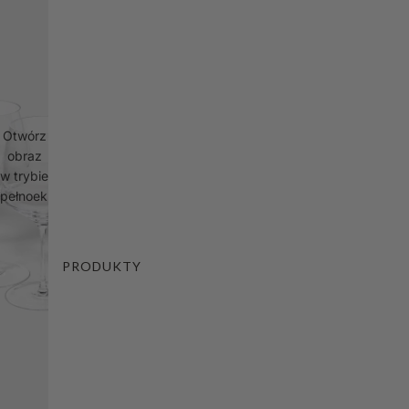
Otwórz
obraz
w trybie
pełnoekranowym
PRODUKTY