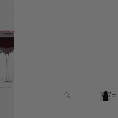
Otwórz
obraz
w trybie
pełnoekranowym
Łączna
liczba
pozycji
w
koszyku:
0