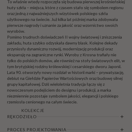
To właśnie wtedy rozpoczęła się budowa pierwszej krośnieńskiej
huty szkła – miejsca, które z czasem stało się symbolem regionu
oraz jedną z najważniejszych wizytówek polskiego szkła
użytkowego na świecie. Już kilka lat później marka zdobywała
pierwsze nagrody i uznanie za jakość oraz wzornictwo swoich
wyrobów.
Pomimo trudnych doświadczeń II wojny światowej i zniszczenia
zakładu, huta szybko odzyskała dawny blask. Kolejne dekady
przyniosły dynamiczny rozwój, modernizację produkcji oraz
ekspansję na zagraniczne rynki. Wyroby z Krosna trafiały nie
tylko do polskich domów, ale również na stoły światowych elit, w
tym brytyjskiej rodziny królewskiej i cesarskiego dworu Japonii.
Lata 90. otworzyły nowy rozdział w historii marki – prywatyzację,
debiut na Giełdzie Papierów Wartościowych oraz budowę silnej
grupy kapitałowej. Dziś wieloletnia tradycja łączy się z
nowoczesnym podejściem do designu i produkcji, a marka
niezmiennie pozostaje symbolem jakości, elegancji i polskiego
rzemiosła cenionego na całym świecie.
KOLEKCJE
RĘKODZIEŁO
PROCES PROJEKTOWANIA