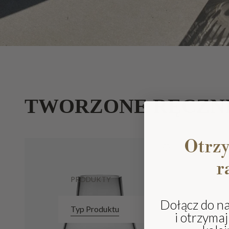
TWORZONE RĘCZN
Otrz
r
PRODUKTY
Dołącz do n
Typ Produktu
i otrzyma