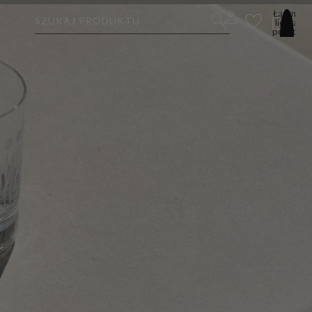
Łączna
SZUKAJ PRODUKTU
liczba
pozycji
w
koszyku:
0