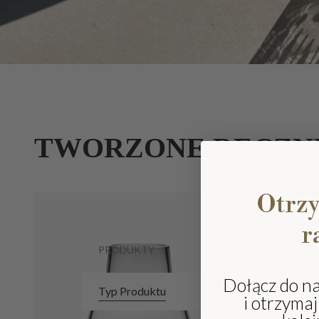
TWORZONE RĘCZN
Otrz
r
PRODUKTY
Dołącz do n
Typ Produktu
i otrzyma