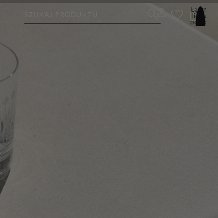
Łączna
SZUKAJ PRODUKTU
liczba
pozycji
w
koszyku:
0