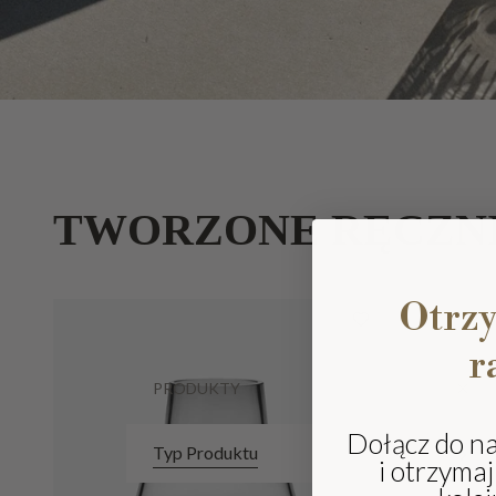
TWORZONE RĘCZN
Otrz
r
PRODUKTY
Dołącz do n
Typ Produktu
i otrzyma