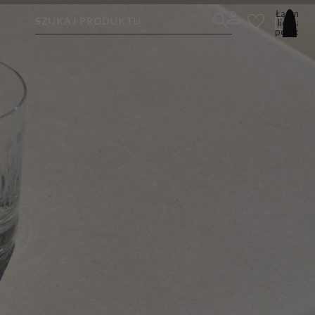
Łączna
SZUKAJ PRODUKTU
liczba
pozycji
w
koszyku:
0