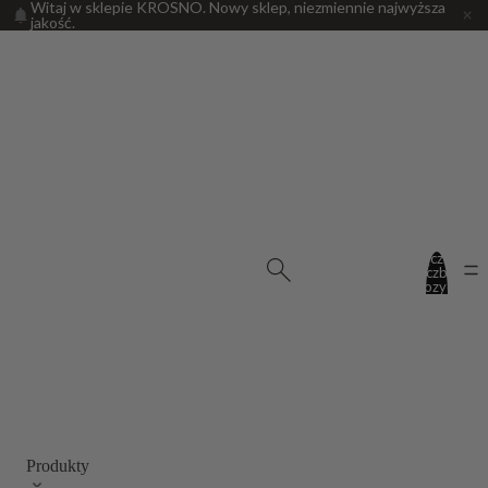
Witaj w sklepie KROSNO. Nowy sklep, niezmiennie najwyższa
jakość.
PRODUKTY
Łączna
liczba
pozycji
w
koszyku:
0
Produkty