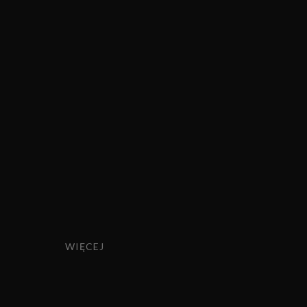
Roly-Poly
Roma
Romance
Servo Line
Shake
Shot
Signature
Sparkle
Splendour
Star
Sterling
WIĘCEJ
Synergy
Symphony
Venezia