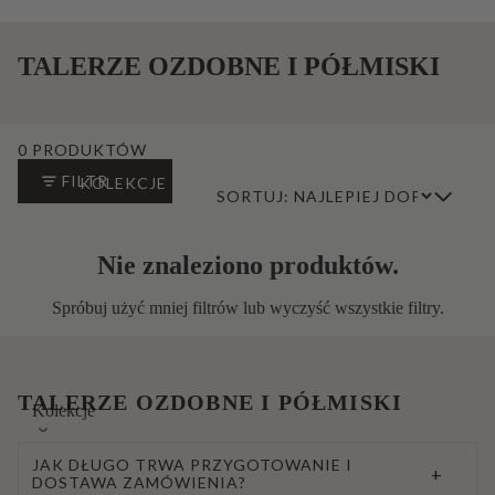
Typ Produktu
TALERZE OZDOBNE I PÓŁMISKI
Przeznaczenie
Nasze marki
Produkty rzemieślnicze
0 PRODUKTÓW
Nowości
FILTR
KOLEKCJE
SORTUJ:
Bestsellery
Nie znaleziono produktów.
Spróbuj użyć mniej filtrów lub
wyczyść wszystkie filtry
.
TALERZE OZDOBNE I PÓŁMISKI
Kolekcje
Kieliszki i pokale
Avant-Garde
JAK DŁUGO TRWA PRZYGOTOWANIE I
+
DOSTAWA ZAMÓWIENIA?