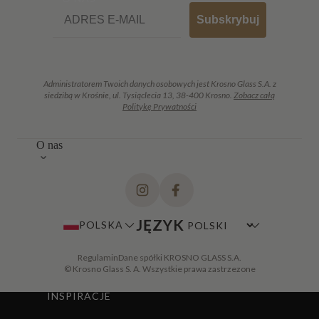
Email
Wszystkie na prezent
Subskrybuj
Legend
Maestro
Mixology
Administratorem Twoich danych osobowych jest Krosno Glass S.A. z
Modern
siedzibą w Krośnie, ul. Tysiąclecia 13, 38-400 Krosno.
Zobacz całą
Politykę Prywatności
Noble
Paris
O nas
Perfect Serve
O nas
Perla
Nasi projektanci
Polka
JĘZYK
Kontakt
POLSKA
Prima Lumi
Pure
Regulamin
Dane spółki KROSNO GLASS S.A.
© Krosno Glass S. A. Wszystkie prawa zastrzezone
Rainbow
INSPIRACJE
Ray