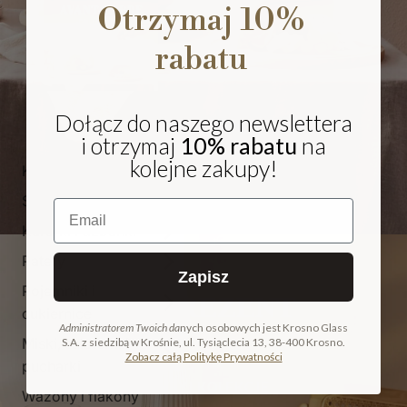
Otrzymaj 10%
rabatu
Dołącz do naszego newslettera
i otrzymaj
10% rabatu
na
kolejne zakupy!
Kieliszki i pokale
Szklanki
Email
Karafki i dzbanki
Patery
Zapisz
Pojemniki i
NA PREZENT
cukiernice
Administratorem Twoich da
nych osobowych jest Krosno Glass
Miski, salaterki i
S.A. z siedzibą w Krośnie, ul. Tysiąclecia 13, 38-400 Krosno.
COLLECTION
Zobacz całą Politykę Prywatności
pucharki
ODKRYJ KOLEKCJĘ
Wazony i flakony