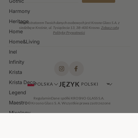
Gothic
Harmony
Heritage
Administratorem Twoich danych osobowych jest Krosno Glass S.A. z
siedzibą w Krośnie, ul. Tysiąclecia 13, 38-400 Krosno.
Zobacz całą
Home
Politykę Prywatności
Home&Living
Inel
Infinity
Krista
Krista Deco
JĘZYK
POLSKA
Legend
Regulamin
Dane spółki KROSNO GLASS S.A.
Maestro
© Krosno Glass S. A. Wszystkie prawa zastrzezone
Mixology
Modern
Noble