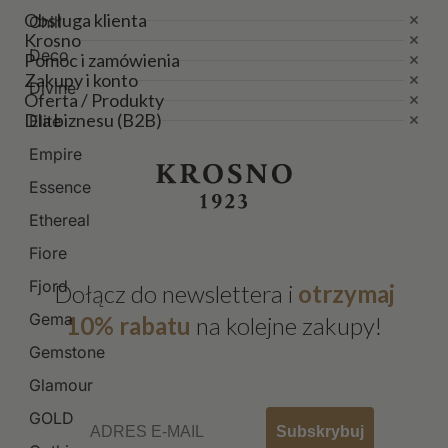
Obsługa klienta
Chill
Krosno
Deco
Pomoc i zamówienia
Zakupy i konto
Divine
Oferta / Produkty
Dla biznesu (B2B)
Elite
Empire
Essence
Ethereal
Fiore
Fjord
Dołącz do newslettera i
otrzymaj
Gema
10% rabatu
na kolejne zakupy!
Gemstone
Glamour
Email
GOLD
Subskrybuj