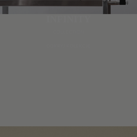
pozycji
w
koszyku:
0
INFINITY
COLLECTION
ODKRYJ KOLEKCJĘ