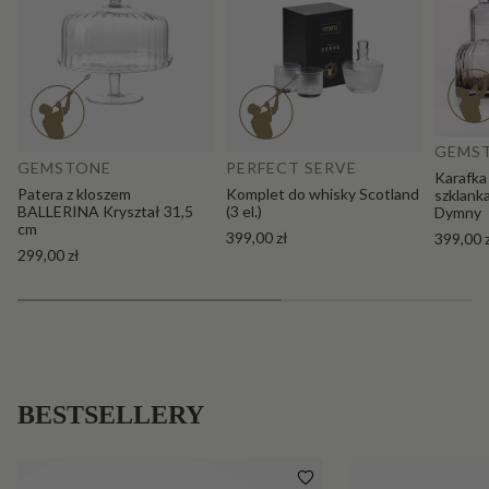
Do
Dodaj do koszyka
GEMS
GEMSTONE
PERFECT SERVE
Karafka
Patera z kloszem
Komplet do whisky Scotland
szklank
BALLERINA Kryształ 31,5
(3 el.)
Dymny
cm
399,00 zł
399,00 
299,00 zł
BESTSELLERY