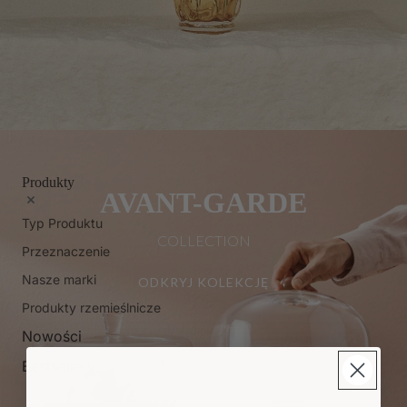
Produkty
AVANT-GARDE
Typ Produktu
COLLECTION
Przeznaczenie
Nasze marki
ODKRYJ KOLEKCJĘ
Produkty rzemieślnicze
Nowości
Bestsellery