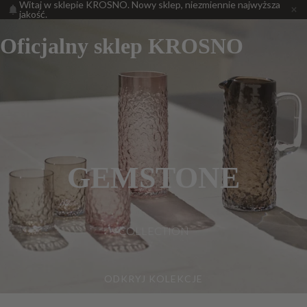
Witaj w sklepie KROSNO. Nowy sklep, niezmiennie najwyższa
jakość.
Oficjalny sklep KROSNO
GEMSTONE
COLLECTION
ODKRYJ KOLEKCJE