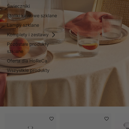
Świeczniki
Stoliki kawowe szklane
Lampy szklane
Komplety i zestawy
Pozostałe produkty
szklane
Oferta dla HoReCa
Wszystkie produkty