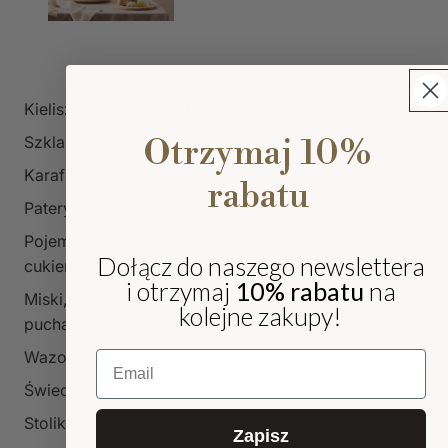
Kieliszki i pokale
Szklanki
Otrzymaj 10%
Karafki i dzbanki
rabatu
Patery
Pojemniki i
Dołącz do naszego newslettera
cukiernice
i otrzymaj
10% rabatu
na
Miski, salaterki i
kolejne zakupy!
pucharki
Wazony i flakony
Email
Świeczniki
Stoliki kawowe szklane
Zapisz