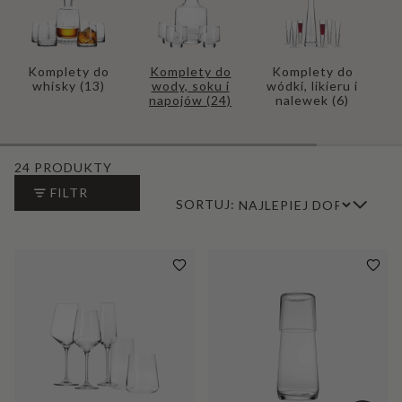
s
Komplety do
Komplety do
Komplety do
whisky
(13)
wody, soku i
wódki, likieru i
napojów
(24)
nalewek
(6)
24 PRODUKTY
FILTR
SORTUJ: