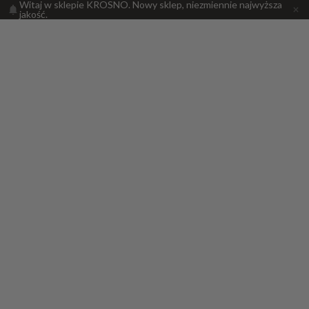
Witaj w sklepie KROSNO. Nowy sklep, niezmiennie najwyższa
jakość.