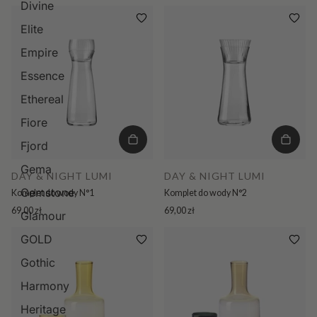
Divine
Elite
Empire
Essence
Ethereal
Fiore
Fjord
Gema
DAY & NIGHT LUMI
DAY & NIGHT LUMI
Gemstone
Komplet do wody N°1
Komplet do wody N°2
69,00 zł
69,00 zł
Glamour
GOLD
Gothic
Harmony
Heritage