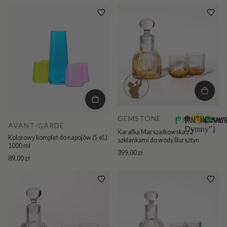
GEMSTONE
["Burszty
["Akwamaryn"
["Kwarc
["Szma
+1
AVANT-GARDE
Dymny"]
Karafka Marszałkowska z 2
Kolorowy komplet do napojów (5 el.)
szklankami do wody Bursztyn
1000 ml
399,00 zł
89,00 zł