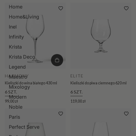
Home
Home&Living
Inel
Infinity
Krista
Krista Deco
Legend
HARMONY
ELITE
Maestro
Kieliszki do wina białego 430 ml
Kieliszki do piwa ciemnego 620 ml
Mixology
6 SZT.
6 SZT.
Modern
99,00 zł
119,00 zł
Noble
Paris
Perfect Serve