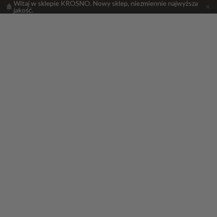
Witaj w sklepie KROSNO. Nowy sklep, niezmiennie najwyższa
jakość.