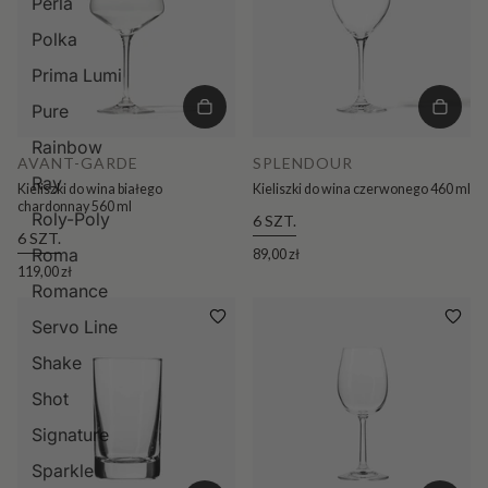
Perla
Polka
Prima Lumi
Pure
Rainbow
AVANT-GARDE
SPLENDOUR
Ray
Kieliszki do wina białego
Kieliszki do wina czerwonego 460 ml
chardonnay 560 ml
Roly-Poly
6 SZT.
6 SZT.
Roma
89,00 zł
119,00 zł
Romance
Servo Line
Shake
Shot
Signature
Sparkle