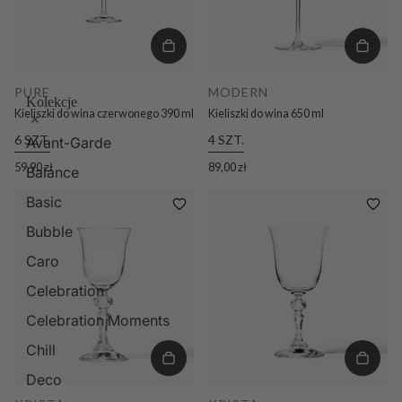
PURE
MODERN
Kolekcje
Kieliszki do wina czerwonego 390 ml
Kieliszki do wina 650 ml
6 SZT.
4 SZT.
Avant-Garde
59,90 zł
89,00 zł
Balance
Basic
Bubble
Caro
Celebration
Celebration Moments
Chill
Deco