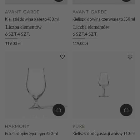
AVANT-GARDE
AVANT-GARDE
Kieliszki do wina białego 450 ml
Kieliszki do wina czerwonego 550 ml
Liczba elementów
Liczba elementów
6 SZT.
4 SZT.
6 SZT.
4 SZT.
119,00 zł
119,00 zł
KOLEKCJE
HARMONY
PURE
Pokale do piw typu lager 620 ml
Kieliszki do degustacji whisky 110 ml