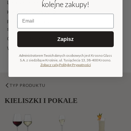
Lampy szklane
kolejne zakupy!
Komplety i zestawy
Email
Pozostałe produkty
szklane
Oferta dla HoReCa
Zapisz
Wszystkie produkty
Administratorem Twoich da
nych osobowych jest Krosno Glass
S.A. z siedzibą w Krośnie, ul. Tysiąclecia 13, 38-400 Krosno.
Zobacz całą Politykę Prywatności
TYP PRODUKTU
KIELISZKI I POKALE