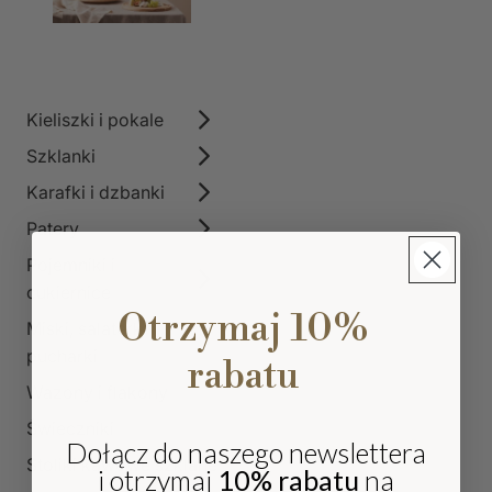
Kieliszki i pokale
Szklanki
Karafki i dzbanki
Patery
Pojemniki i
cukiernice
Otrzymaj 10%
Miski, salaterki i
pucharki
rabatu
Wazony i flakony
Świeczniki
Dołącz do naszego newslettera
Stoliki kawowe szklane
i otrzymaj
10% rabatu
na