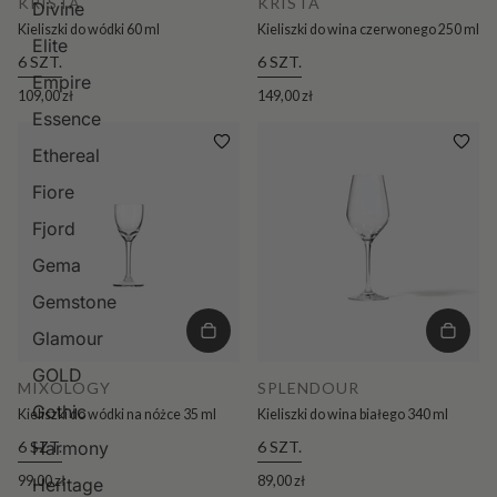
KRISTA
KRISTA
Divine
Kieliszki do wódki 60 ml
Kieliszki do wina czerwonego 250 ml
Elite
6 SZT.
6 SZT.
Empire
109,00 zł
149,00 zł
Essence
Ethereal
Fiore
Fjord
Gema
Gemstone
Glamour
GOLD
MIXOLOGY
SPLENDOUR
Gothic
Kieliszki do wódki na nóżce 35 ml
Kieliszki do wina białego 340 ml
6 SZT.
6 SZT.
Harmony
99,00 zł
89,00 zł
Heritage