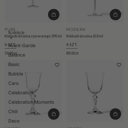
PURE
MODERN
Kolekcje
Kieliszki do wina czerwonego 390 ml
Kieliszki do wina 650 ml
6 SZT.
4 SZT.
Avant-Garde
59,90 zł
89,00 zł
Balance
Basic
Bubble
Caro
Celebration
Celebration Moments
Chill
Deco