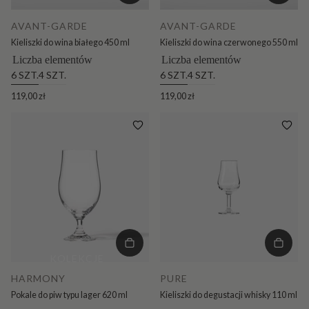
AVANT-GARDE
AVANT-GARDE
Kieliszki do wina białego 450 ml
Kieliszki do wina czerwonego 550 ml
Liczba elementów
Liczba elementów
6 SZT.
4 SZT.
6 SZT.
4 SZT.
119,00 zł
119,00 zł
KOLEKCJE
HARMONY
PURE
Pokale do piw typu lager 620 ml
Kieliszki do degustacji whisky 110 ml