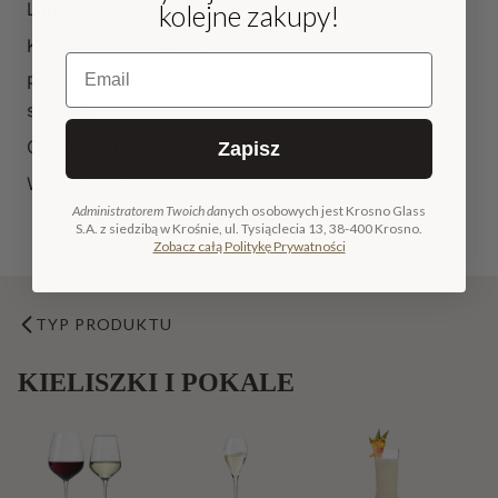
Lampy szklane
kolejne zakupy!
Komplety i zestawy
Email
Pozostałe produkty
szklane
Oferta dla HoReCa
Zapisz
Wszystkie produkty
Administratorem Twoich da
nych osobowych jest Krosno Glass
S.A. z siedzibą w Krośnie, ul. Tysiąclecia 13, 38-400 Krosno.
Zobacz całą Politykę Prywatności
TYP PRODUKTU
KIELISZKI I POKALE