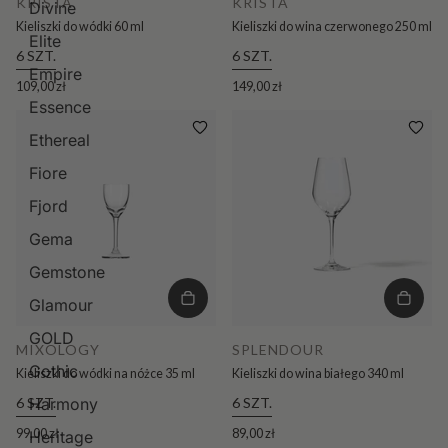
KRISTA
KRISTA
Divine
Kieliszki do wódki 60 ml
Kieliszki do wina czerwonego 250 ml
Elite
6 SZT.
6 SZT.
Empire
109,00 zł
149,00 zł
Essence
Ethereal
Fiore
Fjord
Gema
Gemstone
Glamour
GOLD
MIXOLOGY
SPLENDOUR
Gothic
Kieliszki do wódki na nóżce 35 ml
Kieliszki do wina białego 340 ml
6 SZT.
6 SZT.
Harmony
99,00 zł
89,00 zł
Heritage