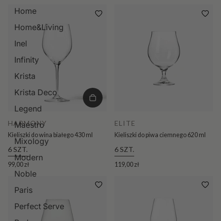
Home
Home&Living
Inel
Infinity
Krista
Krista Deco
Legend
HARMONY
ELITE
Maestro
Kieliszki do wina białego 430 ml
Kieliszki do piwa ciemnego 620 ml
Mixology
6 SZT.
6 SZT.
Modern
99,00 zł
119,00 zł
Noble
Paris
Perfect Serve