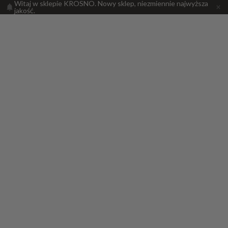
Witaj w sklepie KROSNO. Nowy sklep, niezmiennie najwyższa
jakość.