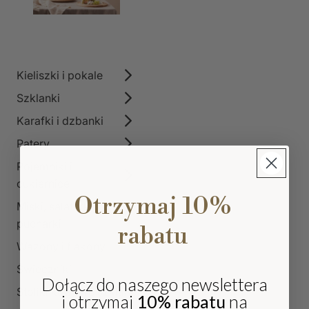
Kieliszki i pokale
Szklanki
Karafki i dzbanki
Patery
Pojemniki i
cukiernice
Otrzymaj 10%
Miski, salaterki i
pucharki
rabatu
Wazony i flakony
Świeczniki
Dołącz do naszego newslettera
Stoliki kawowe szklane
i otrzymaj
10% rabatu
na