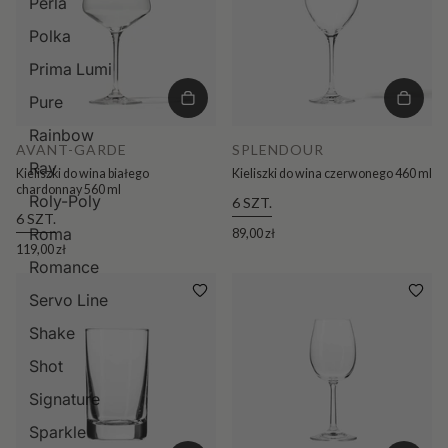
Perla
Polka
Prima Lumi
Pure
Rainbow
AVANT-GARDE
SPLENDOUR
Ray
Kieliszki do wina białego
Kieliszki do wina czerwonego 460 ml
chardonnay 560 ml
Roly-Poly
6 SZT.
6 SZT.
Roma
89,00 zł
119,00 zł
Romance
Servo Line
Shake
Shot
Signature
Sparkle