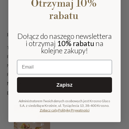
Otrzymaj 10%
rabatu
Dołącz do naszego newslettera
Produkty
i otrzymaj
10% rabatu
na
Typ Produktu
kolejne zakupy!
Przeznaczenie
Email
Nasze marki
Produkty rzemieślnicze
Nowości
Zapisz
Bestsellery
Administratorem Twoich da
nych osobowych jest Krosno Glass
S.A. z siedzibą w Krośnie, ul. Tysiąclecia 13, 38-400 Krosno.
Zobacz całą Politykę Prywatności