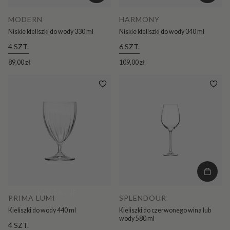
MODERN
HARMONY
Niskie kieliszki do wody 330 ml
Niskie kieliszki do wody 340 ml
4 SZT.
6 SZT.
89,00 zł
109,00 zł
KOLEKCJE
PRIMA LUMI
SPLENDOUR
Kieliszki do wody 440 ml
Kieliszki do czerwonego wina lub
wody 580 ml
4 SZT.