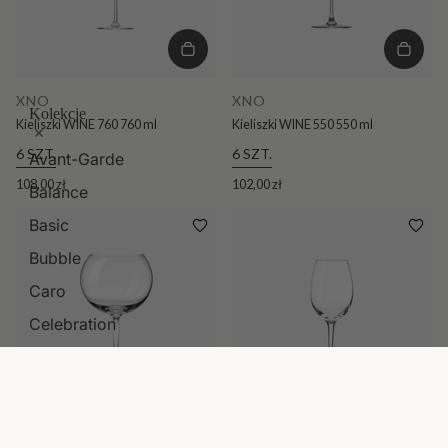
XNO
XNO
Kolekcje
Kieliszki WINE 760 760 ml
Kieliszki WINE 550 550 ml
6 SZT.
6 SZT.
Avant-Garde
108,00 zł
102,00 zł
Balance
Basic
Bubble
Caro
Celebration
Celebration Moments
Chill
Deco