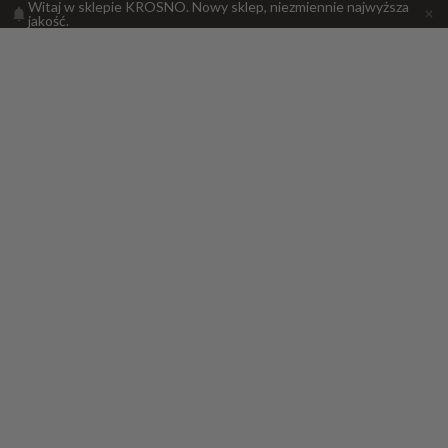
Witaj w sklepie KROSNO. Nowy sklep, niezmiennie najwyższa
jakość.