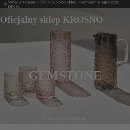
Witaj w sklepie KROSNO. Nowy sklep, niezmiennie najwyższa
jakość.
Oficjalny sklep KROSNO
GEMSTONE
COLLECTION
ODKRYJ KOLEKCJE