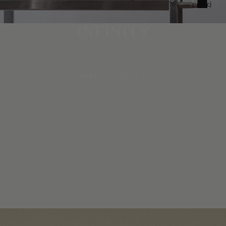
pozycji
w
koszyku:
0
INFINITY
COLLECTION
ODKRYJ KOLEKCJĘ