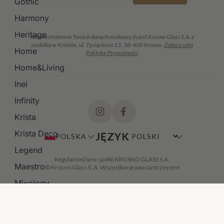
Gothic
Harmony
Heritage
Administratorem Twoich danych osobowych jest Krosno Glass S.A. z
siedzibą w Krośnie, ul. Tysiąclecia 13, 38-400 Krosno.
Zobacz całą
Home
Politykę Prywatności
Home&Living
Inel
Infinity
Krista
Krista Deco
JĘZYK
POLSKA
Legend
Regulamin
Dane spółki KROSNO GLASS S.A.
Maestro
© Krosno Glass S. A. Wszystkie prawa zastrzezone
Mixology
Modern
Noble