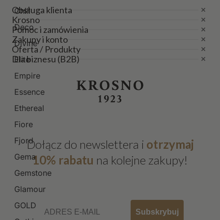
Obsługa klienta
Chill
Krosno
Deco
Pomoc i zamówienia
Zakupy i konto
Divine
Oferta / Produkty
Dla biznesu (B2B)
Elite
Empire
Essence
Ethereal
Fiore
Fjord
Dołącz do newslettera i
otrzymaj
Gema
10% rabatu
na kolejne zakupy!
Gemstone
Glamour
Email
GOLD
Subskrybuj