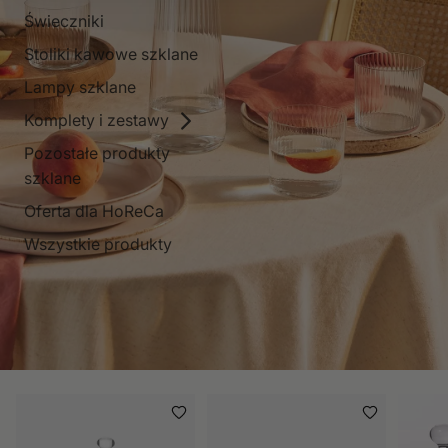
Świeczniki
Stoliki kawowe szklane
Lampy szklane
Komplety i zestawy
Pozostałe produkty
szklane
Oferta dla HoReCa
Wszystkie produkty