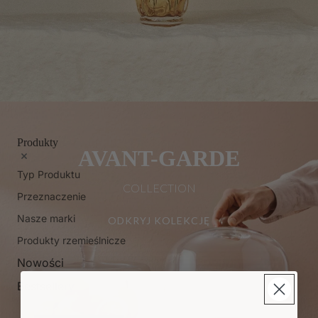
Produkty
AVANT-GARDE
Typ Produktu
COLLECTION
Przeznaczenie
Nasze marki
ODKRYJ KOLEKCJĘ
Produkty rzemieślnicze
Nowości
Bestsellery