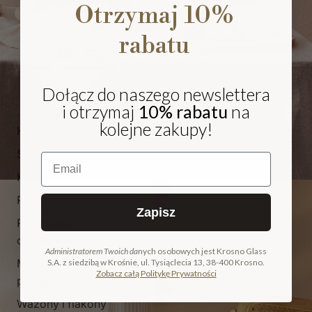
Otrzymaj 10%
rabatu
Dołącz do naszego newslettera
i otrzymaj
10% rabatu
na
kolejne zakupy!
Kieliszki i pokale
Szklanki
Email
Karafki i dzbanki
Patery
Zapisz
Pojemniki i
NA PREZENT
cukiernice
Administratorem Twoich da
nych osobowych jest Krosno Glass
Miski, salaterki i
S.A. z siedzibą w Krośnie, ul. Tysiąclecia 13, 38-400 Krosno.
COLLECTION
Zobacz całą Politykę Prywatności
pucharki
ODKRYJ KOLEKCJĘ
Wazony i flakony