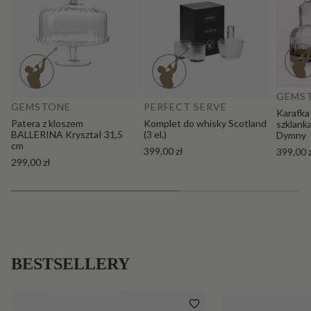
Do
Dodaj do koszyka
GEMS
GEMSTONE
PERFECT SERVE
Karafka
Patera z kloszem
Komplet do whisky Scotland
szklank
BALLERINA Kryształ 31,5
(3 el.)
Dymny
cm
399,00 zł
399,00 
299,00 zł
BESTSELLERY