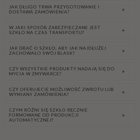
JAK DŁUGO TRWA PRZYGOTOWANIE I
+
DOSTAWA ZAMÓWIENIA?
W JAKI SPOSÓB ZABEZPIECZANE JEST
+
SZKŁO NA CZAS TRANSPORTU?
JAK DBAĆ O SZKŁO, ABY JAK NAJDŁUŻEJ
+
ZACHOWAŁO SWÓJ BLASK?
CZY WSZYSTKIE PRODUKTY NADAJĄ SIĘ DO
+
MYCIA W ZMYWARCE?
CZY OFERUJECIE MOŻLIWOŚĆ ZWROTU LUB
+
WYMIANY ZAMÓWIENIA?
CZYM RÓŻNI SIĘ SZKŁO RĘCZNIE
+
FORMOWANE OD PRODUKCJI
AUTOMATYCZNEJ?