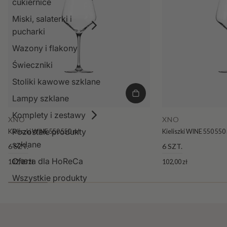
cukiernice
Miski, salaterki i
pucharki
Wazony i flakony
Świeczniki
Stoliki kawowe szklane
Lampy szklane
Komplety i zestawy
XNO
XNO
Pozostałe produkty
Kieliszki WINE 550 550 ml
Kieliszki WINE 550 550
szklane
6 SZT.
6 SZT.
Oferta dla HoReCa
102,00 zł
102,00 zł
Wszystkie produkty