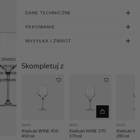
DANE TECHNICZNE
PAKOWANIE
WYSYŁKA I ZWROT
Otwórz
Skompletuj z
obraz
w trybie
pełnoekranowym
XNO
XNO
XNO
Kieliszki WINE 450
Kieliszki WINE 370
Kieliszki W
450 ml
370 ml
280 ml