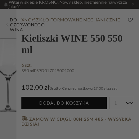
Witaj w sklepie KROSNO. Nowy sklep, niezmiennie najwyższa
jakość.
DO
XNO
SZKŁO FORMOWANE MECHANICZNIE
CZERWONEGO
WINA
Kieliszki WINE 550 550
ml
6 szt.
550 ml
F57D017049004000
102,00 zł
Cena jednostkowa
17,00 zł za szt.
DODAJ DO KOSZYKA
 ZAMÓW W CIĄGU 
08H 25M 47S
 - WYSYŁKA 
DZISIAJ