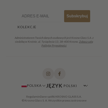
Email
Subskrybuj
KOLEKCJE
Administratorem Twoich danych osobowych jest Krosno Glass S.A. z
siedzibą w Krośnie, ul. Tysiąclecia 13, 38-400 Krosno.
Zobacz całą
Politykę Prywatności
JĘZYK
POLSKA
Regulamin
Dane spółki KROSNO GLASS S.A.
© Krosno Glass S. A. Wszystkie prawa zastrzezone