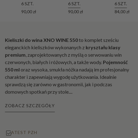
6 SZT.
6 SZT.
6 SZT.
90,00 zł
90,00 zł
84,00 zł
Kieliszki do wina XNO WINE 550
to komplet sześciu
eleganckich kieliszków wykonanych z
kryształu klasy
premium
, zaprojektowanych z myślą o serwowaniu win
czerwonych, białych i różowych, a także wody.
Pojemność
550 ml
oraz wysoka, smukła nóżka nadają im profesjonalny
charakter i zapewniają wygodę użytkowania. Idealnie
sprawdzą się zarówno w gastronomii, jak i podczas
domowych spotkań przy stole.
...
ZOBACZ SZCZEGÓŁY
ATEST PZH