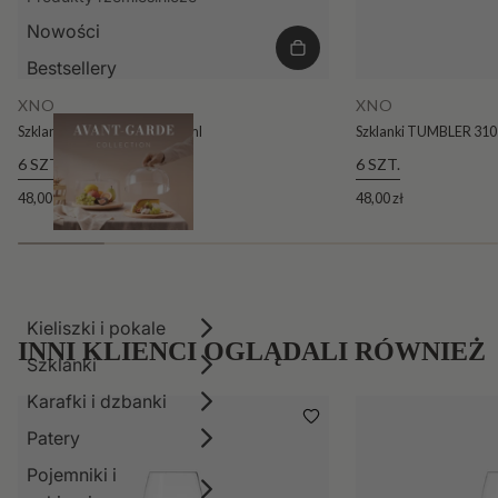
Nowości
Bestsellery
XNO
XNO
Szklanki TUMBLER 390 390 ml
Szklanki TUMBLER 310
6 SZT.
6 SZT.
48,00 zł
48,00 zł
Kieliszki i pokale
INNI KLIENCI OGLĄDALI RÓWNIEŻ
Szklanki
Karafki i dzbanki
Patery
Pojemniki i