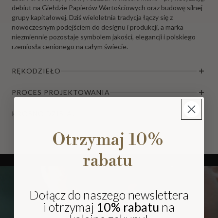
debiut na Giełdzie Papierów Wartościowych oraz budowę silnej
grupy kapitałowej. Dziś wieloletnia tradycja łączy się z
nowoczesnym podejściem do designu i produkcji, a marka
niezmiennie pozostaje symbolem jakości, elegancji i polskiego
rzemiosła cenionego na całym świecie.
RĘKODZIEŁO
PROCES PROJEKTOWANIA
KROSNO DZISIAJ
Otrzymaj 10%
rabatu
Dołącz do naszego newslettera
i otrzymaj
10% rabatu
na