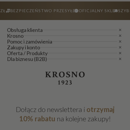
ZŁ
BEZPIECZEŃSTWO PRZESYŁEK
OFICJALNY SKLEP
SZYB
Obsługa klienta
Krosno
Pomoc i zamówienia
Zakupy i konto
Oferta / Produkty
Dla biznesu (B2B)
Dołącz do newslettera i
otrzymaj
10% rabatu
na kolejne zakupy!