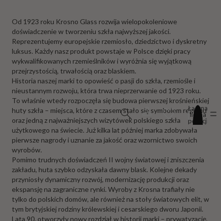
Od 1923 roku Krosno Glass rozwija wielopokoleniowe
doświadczenie w tworzeniu szkła najwyższej jakości.
Reprezentujemy europejskie rzemiosło, dziedzictwo i dyskretny
luksus. Każdy nasz produkt powstaje w Polsce dzięki pracy
wykwalifikowanych rzemieślników i wyróżnia się wyjątkową
przejrzystością, trwałością oraz blaskiem.
Historia naszej marki to opowieść o pasji do szkła, rzemiośle i
nieustannym rozwoju, która trwa nieprzerwanie od 1923 roku.
To właśnie wtedy rozpoczęła się budowa pierwszej krośnieńskiej
Łączna
huty szkła – miejsca, które z czasem stało się symbolem regionu
liczba
oraz jedną z najważniejszych wizytówek polskiego szkła
pozycji
w
użytkowego na świecie. Już kilka lat później marka zdobywała
koszyku:
pierwsze nagrody i uznanie za jakość oraz wzornictwo swoich
0
wyrobów.
Pomimo trudnych doświadczeń II wojny światowej i zniszczenia
zakładu, huta szybko odzyskała dawny blask. Kolejne dekady
przyniosły dynamiczny rozwój, modernizację produkcji oraz
ekspansję na zagraniczne rynki. Wyroby z Krosna trafiały nie
tylko do polskich domów, ale również na stoły światowych elit, w
tym brytyjskiej rodziny królewskiej i cesarskiego dworu Japonii.
Lata 90. otworzyły nowy rozdział w historii marki – prywatyzację,