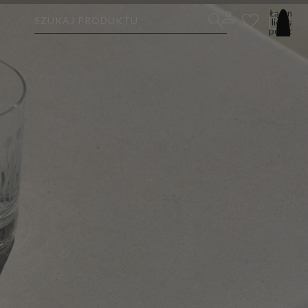
Łączna
SZUKAJ PRODUKTU
liczba
pozycji
w
koszyku:
0