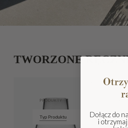
TWORZONE RĘCZN
Otrz
r
PRODUKTY
Dołącz do n
Typ Produktu
i otrzyma