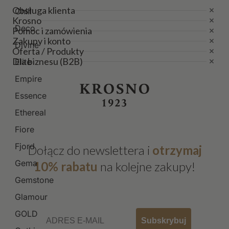
Obsługa klienta
Chill
Krosno
Deco
Pomoc i zamówienia
Zakupy i konto
Divine
Oferta / Produkty
Dla biznesu (B2B)
Elite
Empire
Essence
Ethereal
Fiore
Fjord
Dołącz do newslettera i
otrzymaj
Gema
10% rabatu
na kolejne zakupy!
Gemstone
Glamour
Email
GOLD
Subskrybuj