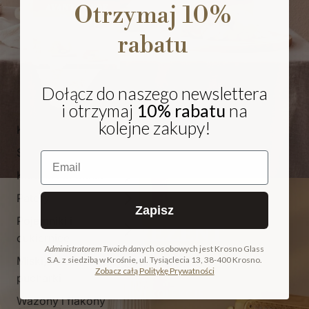
Otrzymaj 10%
rabatu
Dołącz do naszego newslettera
i otrzymaj
10% rabatu
na
kolejne zakupy!
Kieliszki i pokale
Szklanki
Email
Karafki i dzbanki
Patery
Zapisz
Pojemniki i
NA PREZENT
cukiernice
Administratorem Twoich da
nych osobowych jest Krosno Glass
Miski, salaterki i
S.A. z siedzibą w Krośnie, ul. Tysiąclecia 13, 38-400 Krosno.
COLLECTION
Zobacz całą Politykę Prywatności
pucharki
ODKRYJ KOLEKCJĘ
Wazony i flakony