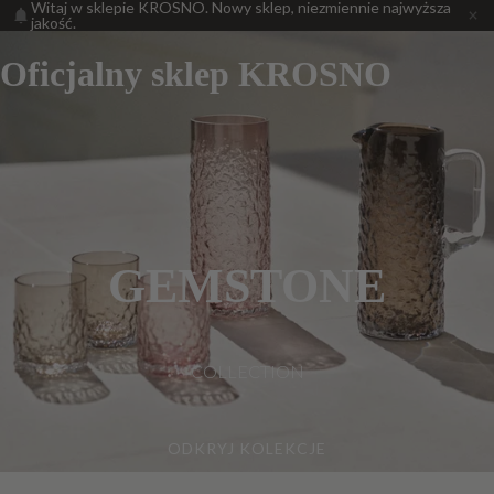
Witaj w sklepie KROSNO. Nowy sklep, niezmiennie najwyższa
jakość.
Oficjalny sklep KROSNO
GEMSTONE
COLLECTION
ODKRYJ KOLEKCJE