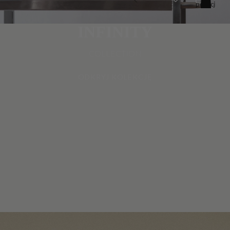
pozycji
w
koszyku:
0
INFINITY
COLLECTION
ODKRYJ KOLEKCJĘ