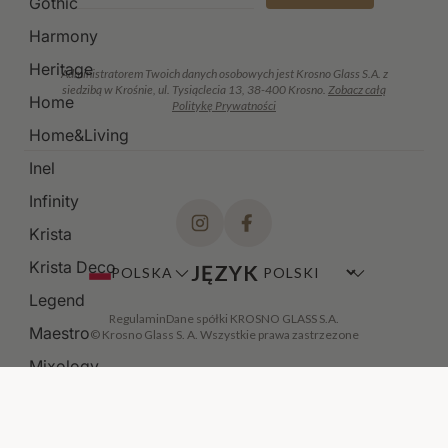
Gothic
Harmony
Heritage
Administratorem Twoich danych osobowych jest Krosno Glass S.A. z
siedzibą w Krośnie, ul. Tysiąclecia 13, 38-400 Krosno.
Zobacz całą
Home
Politykę Prywatności
Home&Living
Inel
Infinity
Krista
Krista Deco
JĘZYK
POLSKA
Legend
Regulamin
Dane spółki KROSNO GLASS S.A.
Maestro
© Krosno Glass S. A. Wszystkie prawa zastrzezone
Mixology
Modern
Noble