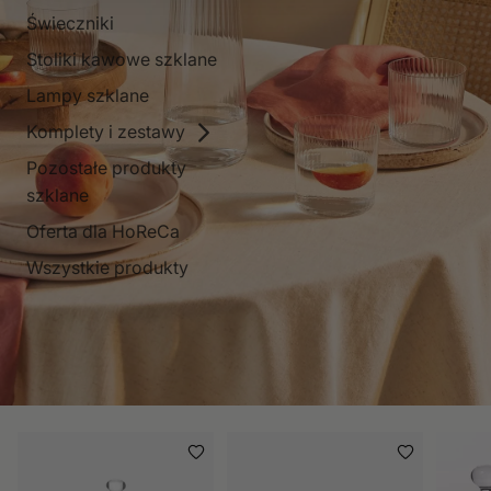
Świeczniki
Stoliki kawowe szklane
Lampy szklane
Komplety i zestawy
Pozostałe produkty
szklane
Oferta dla HoReCa
Wszystkie produkty