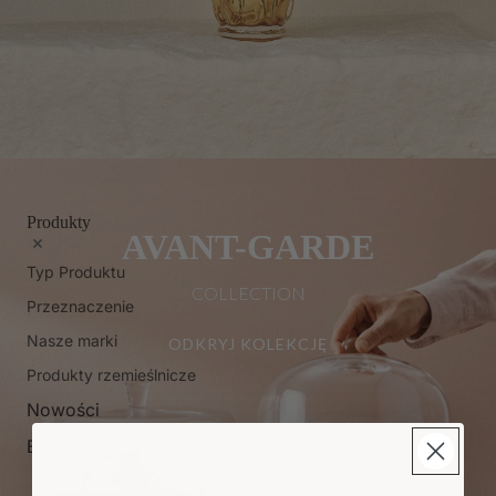
Produkty
AVANT-GARDE
Typ Produktu
COLLECTION
Przeznaczenie
Nasze marki
ODKRYJ KOLEKCJĘ
Produkty rzemieślnicze
Nowości
Bestsellery