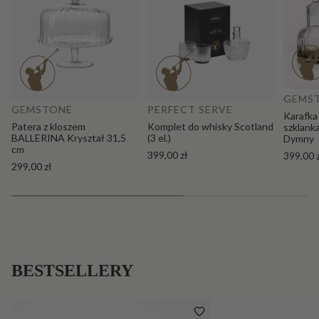
Do
Dodaj do koszyka
GEMS
GEMSTONE
PERFECT SERVE
Karafka
Patera z kloszem
Komplet do whisky Scotland
szklank
BALLERINA Kryształ 31,5
(3 el.)
Dymny
cm
399,00 zł
399,00 
299,00 zł
BESTSELLERY