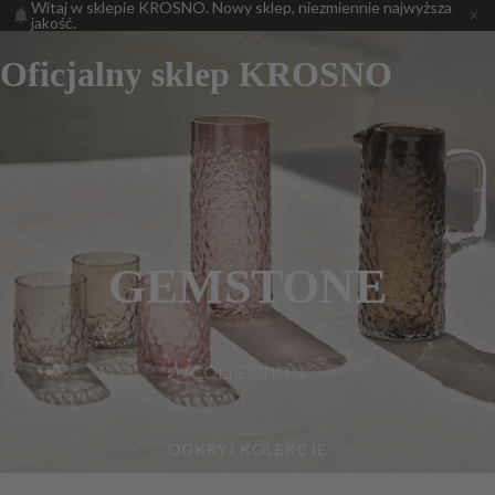
Witaj w sklepie KROSNO. Nowy sklep, niezmiennie najwyższa
jakość.
Oficjalny sklep KROSNO
GEMSTONE
COLLECTION
ODKRYJ KOLEKCJE