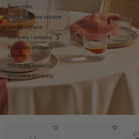
Świeczniki
Stoliki kawowe szklane
Lampy szklane
Komplety i zestawy
Pozostałe produkty
szklane
Oferta dla HoReCa
Wszystkie produkty