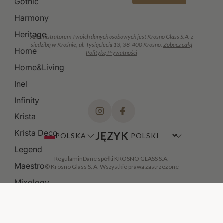
Gothic
Harmony
Heritage
Administratorem Twoich danych osobowych jest Krosno Glass S.A. z
siedzibą w Krośnie, ul. Tysiąclecia 13, 38-400 Krosno.
Zobacz całą
Home
Politykę Prywatności
Home&Living
Inel
Infinity
Krista
Krista Deco
JĘZYK
POLSKA
Legend
Regulamin
Dane spółki KROSNO GLASS S.A.
Maestro
© Krosno Glass S. A. Wszystkie prawa zastrzezone
Mixology
Modern
Noble