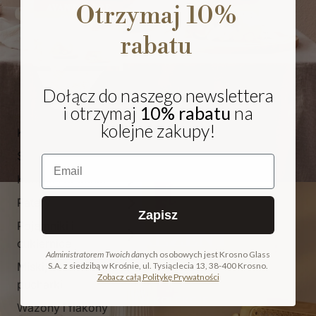
Otrzymaj 10%
rabatu
Dołącz do naszego newslettera
i otrzymaj
10% rabatu
na
kolejne zakupy!
Kieliszki i pokale
Szklanki
Email
Karafki i dzbanki
Patery
Zapisz
Pojemniki i
NA PREZENT
cukiernice
Administratorem Twoich da
nych osobowych jest Krosno Glass
Miski, salaterki i
S.A. z siedzibą w Krośnie, ul. Tysiąclecia 13, 38-400 Krosno.
COLLECTION
Zobacz całą Politykę Prywatności
pucharki
ODKRYJ KOLEKCJĘ
Wazony i flakony