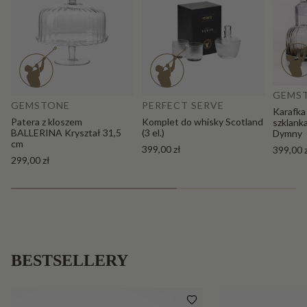
Do
Dodaj do koszyka
GEMS
GEMSTONE
PERFECT SERVE
Karafka
Patera z kloszem
Komplet do whisky Scotland
szklank
BALLERINA Kryształ 31,5
(3 el.)
Dymny
cm
399,00 zł
399,00 
299,00 zł
BESTSELLERY