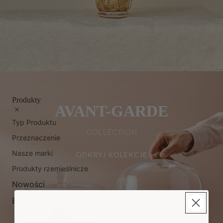
Produkty
AVANT-GARDE
Typ Produktu
COLLECTION
Przeznaczenie
Nasze marki
ODKRYJ KOLEKCJĘ
Produkty rzemieślnicze
Nowości
Bestsellery