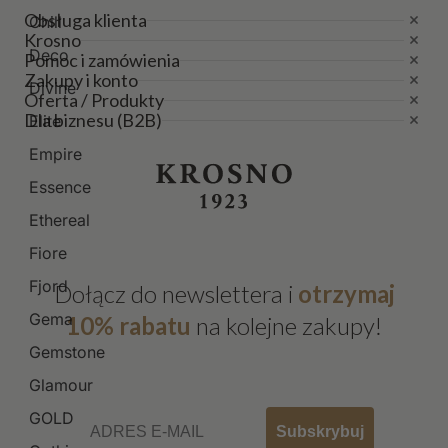
Obsługa klienta
Chill
Krosno
Deco
Pomoc i zamówienia
Zakupy i konto
Divine
Oferta / Produkty
Dla biznesu (B2B)
Elite
Empire
Essence
Ethereal
Fiore
Fjord
Dołącz do newslettera i
otrzymaj
Gema
10% rabatu
na kolejne zakupy!
Gemstone
Glamour
Email
GOLD
Subskrybuj