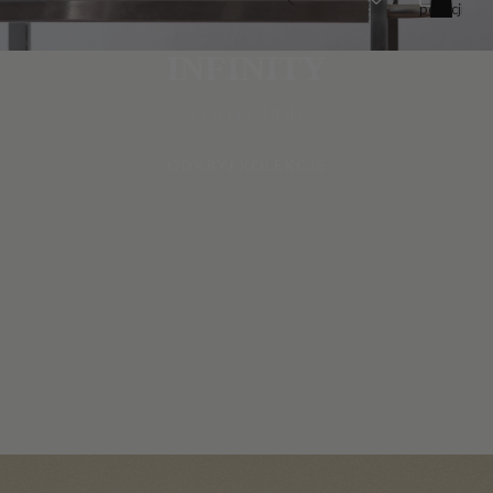
pozycji
w
koszyku:
0
INFINITY
COLLECTION
ODKRYJ KOLEKCJĘ