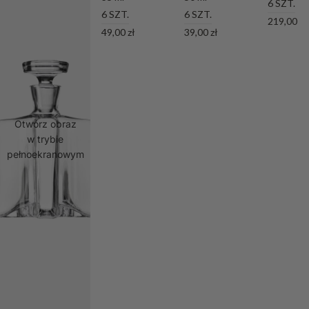
6 SZT.
6 SZT.
6 SZT.
219,00 zł
49,00 zł
39,00 zł
Otwórz obraz
w trybie
pełnoekranowym