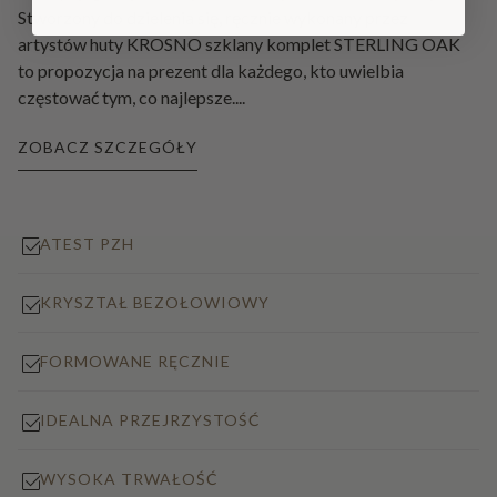
Stworzony do dzielenia się, ręcznie wykonany przez
artystów huty KROSNO szklany komplet STERLING OAK
to propozycja na prezent dla każdego, kto uwielbia
częstować tym, co najlepsze.
...
ZOBACZ SZCZEGÓŁY
ATEST PZH
KRYSZTAŁ BEZOŁOWIOWY
FORMOWANE RĘCZNIE
IDEALNA PRZEJRZYSTOŚĆ
WYSOKA TRWAŁOŚĆ