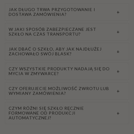
JAK DŁUGO TRWA PRZYGOTOWANIE I
+
DOSTAWA ZAMÓWIENIA?
W JAKI SPOSÓB ZABEZPIECZANE JEST
+
SZKŁO NA CZAS TRANSPORTU?
JAK DBAĆ O SZKŁO, ABY JAK NAJDŁUŻEJ
+
ZACHOWAŁO SWÓJ BLASK?
CZY WSZYSTKIE PRODUKTY NADAJĄ SIĘ DO
+
MYCIA W ZMYWARCE?
CZY OFERUJECIE MOŻLIWOŚĆ ZWROTU LUB
+
WYMIANY ZAMÓWIENIA?
CZYM RÓŻNI SIĘ SZKŁO RĘCZNIE
+
FORMOWANE OD PRODUKCJI
AUTOMATYCZNEJ?