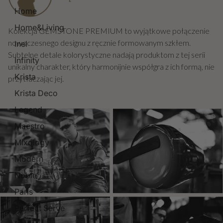
Home
Home&Living
Kolekcja GEMSTONE PREMIUM to wyjątkowe połączenie
nowoczesnego designu z ręcznie formowanym szkłem.
Inel
Subtelne detale kolorystyczne nadają produktom z tej serii
Infinity
unikalny charakter, który harmonijnie współgra z ich formą, nie
Krista
przytłaczając jej.
Krista Deco
Legend
Maestro
Mixology
Modern
Noble
Paris
Perfect Serve