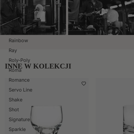
Perla
Polka
Prima Lumi
Pure
Rainbow
Ray
Roly-Poly
INNE W KOLEKCJI
Roma
Romance
Servo Line
Shake
Shot
Signature
Sparkle