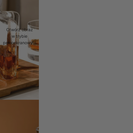
Otwórz obraz
w trybie
pełnoekranowym