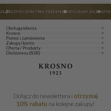
ZŁ
BEZPIECZEŃSTWO PRZESYŁEK
OFICJALNY SKLEP
SZYB
Obsługa klienta
Krosno
Pomoc i zamówienia
Zakupy i konto
Oferta / Produkty
Dla biznesu (B2B)
Dołącz do newslettera i
otrzymaj
10% rabatu
na kolejne zakupy!