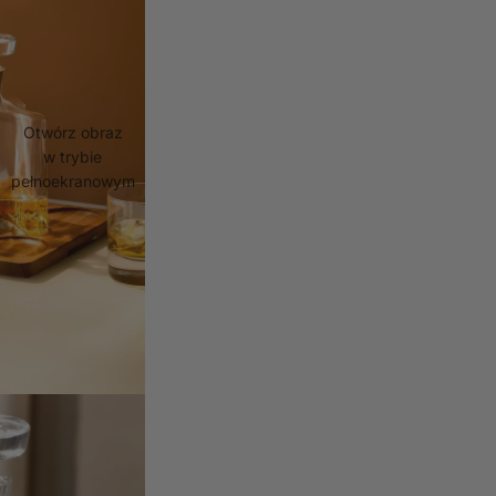
Otwórz obraz
w trybie
pełnoekranowym