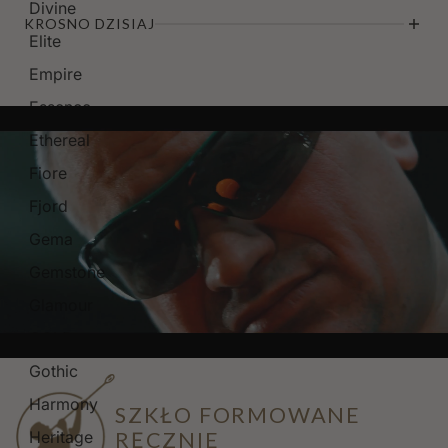
Divine
KROSNO DZISIAJ
Elite
Empire
Essence
Ethereal
Fiore
Fjord
Gema
Gemstone
Glamour
GOLD
Gothic
Harmony
SZKŁO FORMOWANE
RĘCZNIE
Heritage