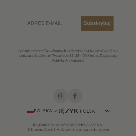
Email
Subskrybuj
Administratorem Twoich danych osobowych jest Krosno Glass S.A. z
siedzibą w Krośnie, ul. Tysiąclecia 13, 38-400 Krosno.
Zobacz całą
Politykę Prywatności
JĘZYK
POLSKA
Regulamin
Dane spółki KROSNO GLASS S.A.
© Krosno Glass S. A. Wszystkie prawa zastrzezone