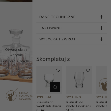
1
2
3
4
5
6
7
8
9
10
11
DANE TECHNICZNE
PAKOWANIE
WYSYŁKA I ZWROT
Otwórz obraz
w trybie
Skompletuj z
pełnoekranowym
STERLING
STERLING
STERLIN
Kieliszki do
Kieliszki do
Kieliszki 
wódki lub likieru
wódki lub likieru
wódki 35 
35 ml
50 ml