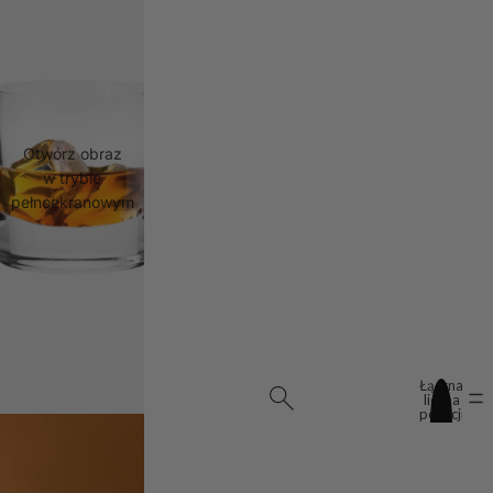
Otwórz obraz
w trybie
pełnoekranowym
Łączna
liczba
pozycji
w
koszyku:
0