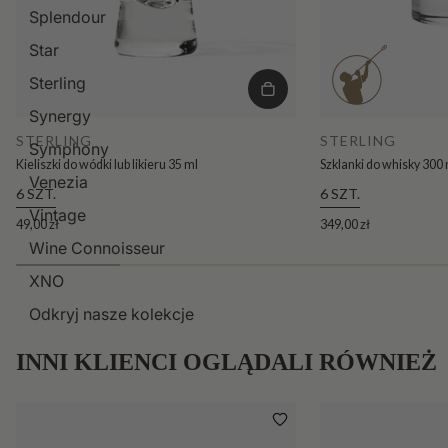
Splendour
Star
Sterling
Synergy
STERLING
STERLING
Symphony
Kieliszki do wódki lub likieru 35 ml
Szklanki do whisky 300 
Venezia
6 SZT.
6 SZT.
Vintage
49,00 zł
349,00 zł
Wine Connoisseur
XNO
Odkryj nasze kolekcje
INNI KLIENCI OGLĄDALI RÓWNIEŻ