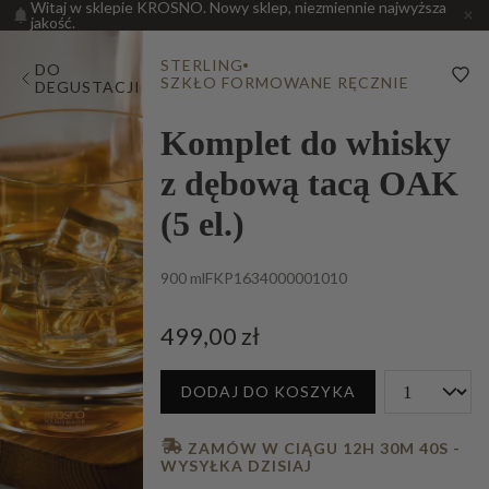
Witaj w sklepie KROSNO. Nowy sklep, niezmiennie najwyższa
jakość.
STERLING
DO
SZKŁO FORMOWANE RĘCZNIE
DEGUSTACJI
Komplet do whisky
z dębową tacą OAK
(5 el.)
900 ml
FKP1634000001010
499,00 zł
DODAJ DO KOSZYKA
 ZAMÓW W CIĄGU 
12H 30M 39S
 - 
WYSYŁKA DZISIAJ