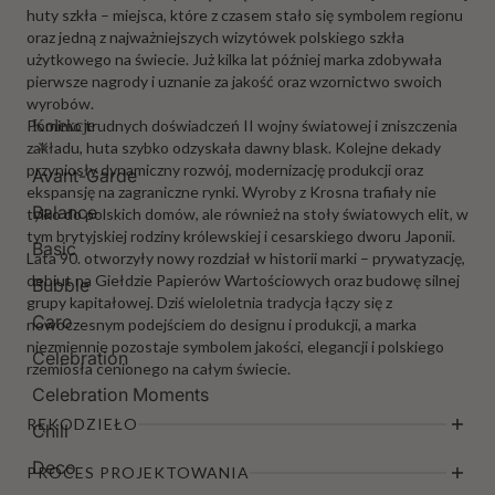
huty szkła – miejsca, które z czasem stało się symbolem regionu
oraz jedną z najważniejszych wizytówek polskiego szkła
użytkowego na świecie. Już kilka lat później marka zdobywała
pierwsze nagrody i uznanie za jakość oraz wzornictwo swoich
wyrobów.
Pomimo trudnych doświadczeń II wojny światowej i zniszczenia
Kolekcje
zakładu, huta szybko odzyskała dawny blask. Kolejne dekady
przyniosły dynamiczny rozwój, modernizację produkcji oraz
Avant-Garde
ekspansję na zagraniczne rynki. Wyroby z Krosna trafiały nie
Balance
tylko do polskich domów, ale również na stoły światowych elit, w
tym brytyjskiej rodziny królewskiej i cesarskiego dworu Japonii.
Basic
Lata 90. otworzyły nowy rozdział w historii marki – prywatyzację,
debiut na Giełdzie Papierów Wartościowych oraz budowę silnej
Bubble
grupy kapitałowej. Dziś wieloletnia tradycja łączy się z
Caro
nowoczesnym podejściem do designu i produkcji, a marka
niezmiennie pozostaje symbolem jakości, elegancji i polskiego
Celebration
rzemiosła cenionego na całym świecie.
Celebration Moments
RĘKODZIEŁO
Chill
Deco
PROCES PROJEKTOWANIA