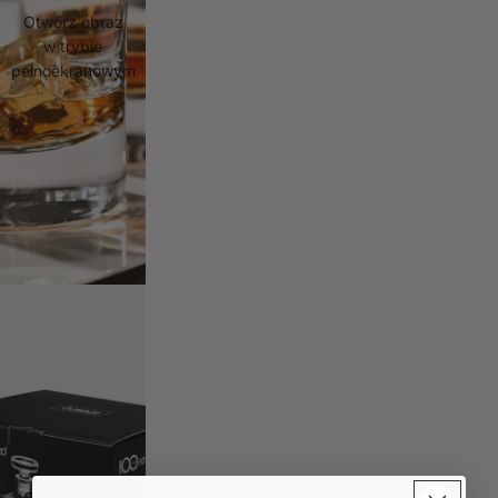
Otwórz obraz
w trybie
pełnoekranowym
Otwórz obraz