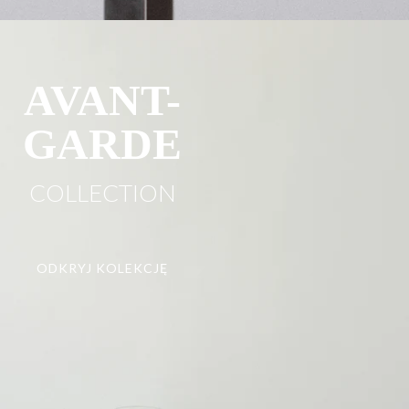
AVANT-
GARDE
COLLECTION
ODKRYJ KOLEKCJĘ