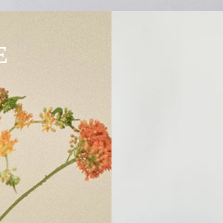
er
ni
INFINITY
ce
E
COLLECTION
M
is
ki,
ODKRYJ KOLEKCJĘ
sa
la
te
rk
i i
p
uc
ha
rk
i
Wazo