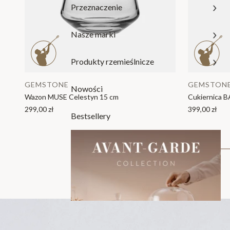
Przeznaczenie
Nasze marki
Dodaj do koszyka
Produkty rzemieślnicze
GEMSTONE
GEMSTON
Nowości
Wazon MUSE Celestyn 15 cm
Cukiernica 
299,00 zł
399,00 zł
Bestsellery