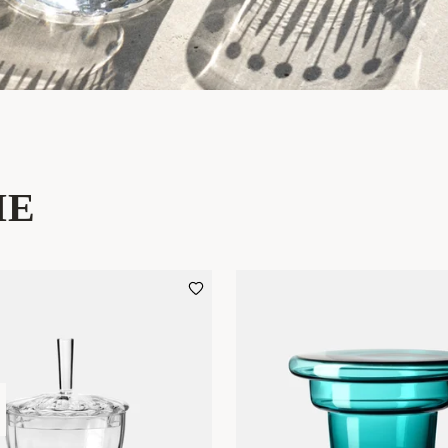
SAGA
COLLECTION
IE
ODKRYJ KOLEKCJĘ
Ki
eli
sz
ki
i