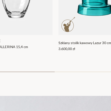
p
o
k
al
e
Dodaj do koszyka
Dodaj do koszyka
Sz
E
Szklany stolik kawowy Lazur 30 c
kl
BALLERINA 15,4 cm
3.600,00 zł
an
ki
K
ar
af
ki
i
d
z