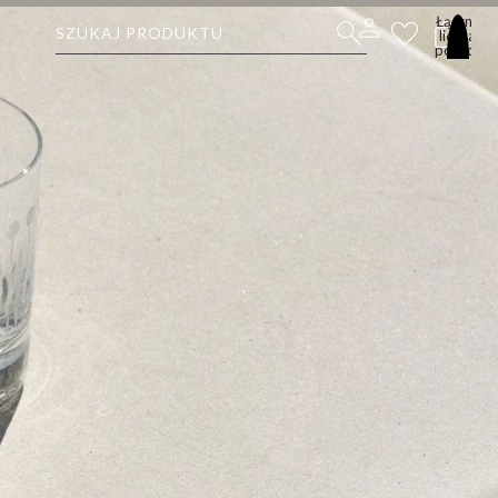
Łączna
SZUKAJ PRODUKTU
liczba
pozycji
w
koszyku:
0