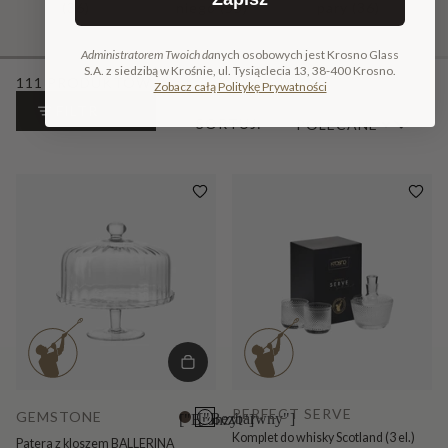
(36)
niego
(55)
pary
(36)
Administratorem Twoich da
nych osobowych jest Krosno Glass
S.A. z siedzibą w Krośnie, ul. Tysiąclecia 13, 38-400 Krosno.
111 PRODUKTÓW
Zobacz całą Politykę Prywatności
FILTR
SORTUJ:
PERFECT SERVE
GEMSTONE
["Bezbarwny"]
["Bronzyt"]
Komplet do whisky Scotland (3 el.)
Patera z kloszem BALLERINA