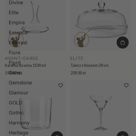
Divine
Elite
Empire
Essence
Ethereal
Fiore
AVANT-GARDE
ELITE
Fjord
Karafka do wina 1500 ml
Talerz z kloszem 28 cm
Gema
159,00 zł
239,00 zł
Gemstone
Glamour
GOLD
Gothic
Harmony
Heritage