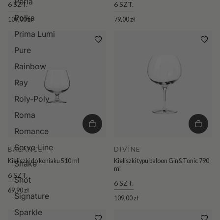
Perla
6 SZT.
6 SZT.
Polka
109,00 zł
79,00 zł
Prima Lumi
Pure
Rainbow
Ray
Roly-Poly
Roma
Romance
Servo Line
BALANCE
DIVINE
Kieliszki do koniaku 510 ml
Kieliszki typu baloon Gin&Tonic 790
Shake
ml
6 SZT.
Shot
6 SZT.
69,90 zł
Signature
109,00 zł
Sparkle