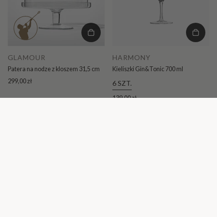
GLAMOUR
HARMONY
Patera na nodze z kloszem 31,5 cm
Kieliszki Gin&Tonic 700 ml
299,00 zł
6 SZT.
139,00 zł