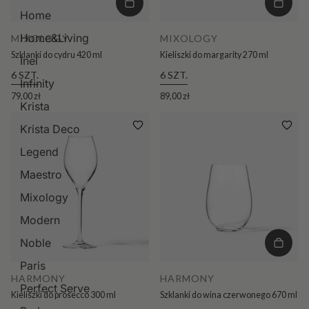
Home
Home&Living
MIXOLOGY
MIXOLOGY
Szklanki do cydru 420 ml
Kieliszki do margarity 270 ml
Inel
6 SZT.
6 SZT.
Infinity
79,00 zł
89,00 zł
Krista
Krista Deco
Legend
Maestro
Mixology
Modern
Noble
Paris
HARMONY
HARMONY
Perfect Serve
Kieliszki do prosecco 300 ml
Szklanki do wina czerwonego 670 ml