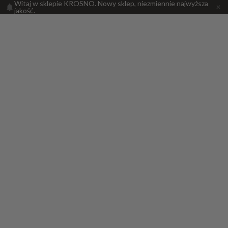
Witaj w sklepie KROSNO. Nowy sklep, niezmiennie najwyższa
jakość.