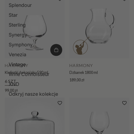
Splendour
Star
Sterling
Synergy
Symphony
Venezia
Vintage
HARMONY
HARMONY
Kieliszki do koniaku 590 ml
Dzbanek 1800 ml
Wine Connoisseur
189,00 zł
6 SZT.
XNO
99,00 zł
Odkryj nasze kolekcje