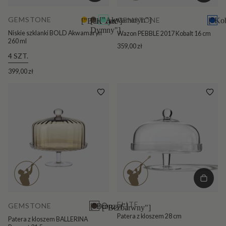
GEMSTONE
GEMSTONE
["Akwamaryn"]
["Kob
["Bursztyn"]
["Kwarc
Dymny"]
Niskie szklanki BOLD Akwamaryn
Wazon PEBBLE 2017 Kobalt 16 cm
260 ml
359,00 zł
4 SZT.
399,00 zł
ELITE
GEMSTONE
["Bronzyt"]
["Bezbarwny"]
Patera z kloszem 28 cm
Patera z kloszem BALLERINA