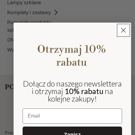
Lampy szklane
Komplety i zestawy
Pozostałe produkty
szklane
Oferta dla HoReCa
Otrzymaj 10%
Wszystkie produkty
rabatu
Dołącz do naszego newslettera
POMYSŁY NA PREZENT
i otrzymaj
10% rabatu
na
kolejne zakupy!
P
Email
Prezenty dla niej
Prezenty dla
Prezenty dla
Zapisz