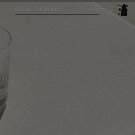
Łączna
SZUKAJ PRODUKTU
liczba
pozycji
w
koszyku:
0