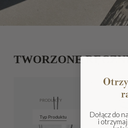
TWORZONE RĘCZN
Otrz
r
PRODUKTY
Dołącz do n
Typ Produktu
i otrzyma