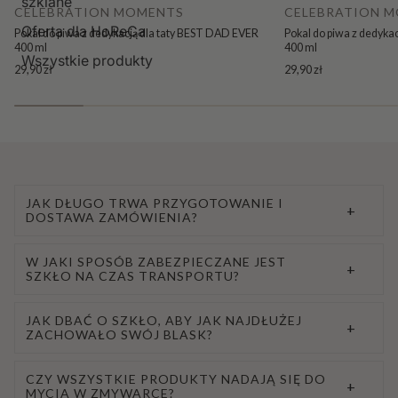
szklane
CELEBRATION MOMENTS
CELEBRATION 
Oferta dla HoReCa
Pokal do piwa z dedykacją dla taty BEST DAD EVER
Pokal do piwa z dedyka
400 ml
400 ml
Wszystkie produkty
29,90 zł
29,90 zł
JAK DŁUGO TRWA PRZYGOTOWANIE I
+
DOSTAWA ZAMÓWIENIA?
W JAKI SPOSÓB ZABEZPIECZANE JEST
+
SZKŁO NA CZAS TRANSPORTU?
JAK DBAĆ O SZKŁO, ABY JAK NAJDŁUŻEJ
+
ZACHOWAŁO SWÓJ BLASK?
CZY WSZYSTKIE PRODUKTY NADAJĄ SIĘ DO
+
MYCIA W ZMYWARCE?