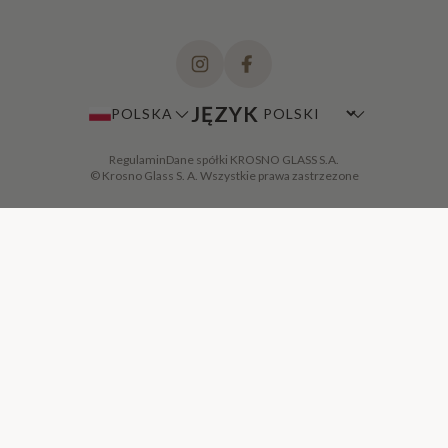
JĘZYK
POLSKA
Regulamin
Dane spółki KROSNO GLASS S.A.
© Krosno Glass S. A. Wszystkie prawa zastrzezone