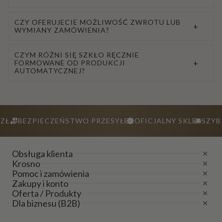
CZY OFERUJECIE MOŻLIWOŚĆ ZWROTU LUB
+
WYMIANY ZAMÓWIENIA?
CZYM RÓŻNI SIĘ SZKŁO RĘCZNIE
+
FORMOWANE OD PRODUKCJI
AUTOMATYCZNEJ?
ZŁ
BEZPIECZEŃSTWO PRZESYŁEK
OFICJALNY SKLEP
SZYB
Obsługa klienta
Krosno
Pomoc i zamówienia
Zakupy i konto
Oferta / Produkty
Dla biznesu (B2B)