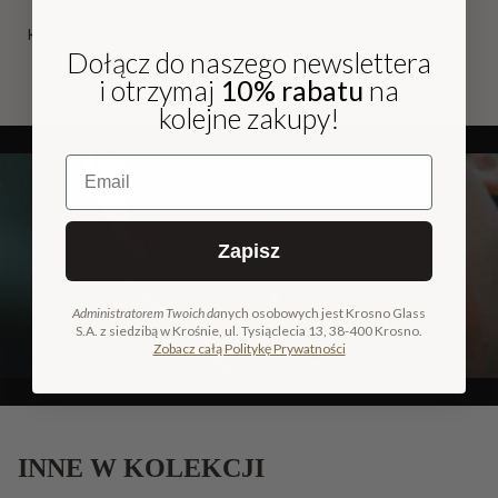
KROSNO DZISIAJ
Dołącz do naszego newslettera
i otrzymaj
10% rabatu
na
kolejne zakupy!
Email
Zapisz
Administratorem Twoich da
nych osobowych jest Krosno Glass
S.A. z siedzibą w Krośnie, ul. Tysiąclecia 13, 38-400 Krosno.
Zobacz całą Politykę Prywatności
INNE W KOLEKCJI