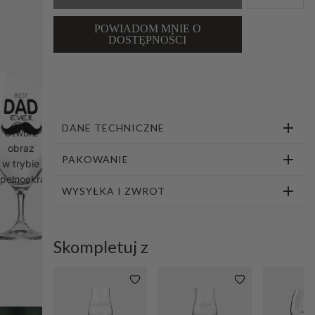
1
2
POWIADOM MNIE O
DOSTĘPNOŚCI
DANE TECHNICZNE
Otwórz
obraz
PAKOWANIE
w trybie
pełnoekranowym
WYSYŁKA I ZWROT
Skompletuj z