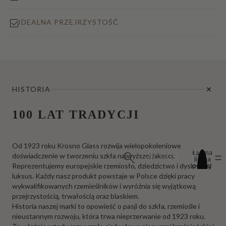
IDEALNA PRZEJRZYSTOŚĆ
HISTORIA
100 LAT TRADYCJI
Od 1923 roku Krosno Glass rozwija wielopokoleniowe
Łączna
doświadczenie w tworzeniu szkła najwyższej jakości.
liczba
pozycji
Reprezentujemy europejskie rzemiosło, dziedzictwo i dyskretny
w
luksus. Każdy nasz produkt powstaje w Polsce dzięki pracy
koszyku:
0
wykwalifikowanych rzemieślników i wyróżnia się wyjątkową
przejrzystością, trwałością oraz blaskiem.
Historia naszej marki to opowieść o pasji do szkła, rzemiośle i
nieustannym rozwoju, która trwa nieprzerwanie od 1923 roku.