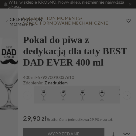
Witaj w sklepie KROSNO. Nowy sklep, niezmiennie najwyższa
jakość.
CELEBRATION MOMENTS
CELEBRATION
SZKŁO FORMOWANE MECHANICZNIE
MOMENTS
Pokal do piwa z
dedykacją dla taty BEST
DAD EVER 400 ml
400 ml
F579270040037610
Zdobienie:
Z nadrukiem
‹
›
29,90 zł
Cena jednostkowa
29,90 zł za szt.
WYPRZEDANE