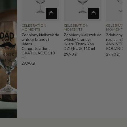
CELEBRATION
CELEBRATION
CELEBRATI
MOMENTS
MOMENTS
MOMENTS
Zdobiony kieliszek do
Zdobiony kieliszek do
Zdobiony kie
whisky, brandy i
whisky, brandy i
napisem 5
likieru
likieru Thank You
ANNIVERSA
Otwórz
Congratulations
DZIĘKUJĘ 110 ml
ROCZNICA 
GRATULACJE 110
obraz
29,90 zł
29,90 zł
ml
w trybie
29,90 zł
pełnoekranowym