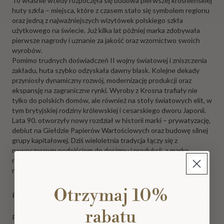
To właśnie wtedy rozpoczęła się budowa pierwszej krośnieńskiej
huty szkła – miejsca, które z czasem stało się symbolem regionu
oraz jedną z najważniejszych wizytówek polskiego szkła
użytkowego na świecie. Już kilka lat później marka zdobywała
pierwsze nagrody i uznanie za jakość oraz wzornictwo swoich
wyrobów.
Pomimo trudnych doświadczeń II wojny światowej i zniszczenia
zakładu, huta szybko odzyskała dawny blask. Kolejne dekady
przyniosły dynamiczny rozwój, modernizację produkcji oraz
ekspansję na zagraniczne rynki. Wyroby z Krosna trafiały nie
tylko do polskich domów, ale również na stoły światowych elit, w
tym brytyjskiej rodziny królewskiej i cesarskiego dworu Japonii.
Lata 90. otworzyły nowy rozdział w historii marki – prywatyzację,
debiut na Giełdzie Papierów Wartościowych oraz budowę silnej
grupy kapitałowej. Dziś wieloletnia tradycja łączy się z
nowoczesnym podejściem do designu i produkcji, a marka
niezmiennie pozostaje symbolem jakości, elegancji i polskiego
rzemiosła cenionego na całym świecie.
Otrzymaj 10%
RĘKODZIEŁO
rabatu
PROCES PROJEKTOWANIA