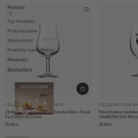
Produkty
Typ Produktu
Przeznaczenie
Nasze marki
Produkty rzemieślnicze
Nowości
Bestsellery
CELEBRATION MOMENTS
CELEBRATION 
Zdobiony kieliszek do whisky, brandy i likieru Thank
Pokal do piwa z dedyka
You DZIĘKUJĘ 110 ml
GRANDPA EVER 400 m
29,90 zł
29,90 zł