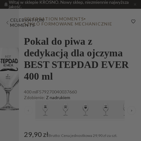
Witaj w sklepie KROSNO. Nowy sklep, niezmiennie najwyższa
jakość.
CELEBRATION MOMENTS
CELEBRATION
SZKŁO FORMOWANE MECHANICZNIE
MOMENTS
Pokal do piwa z
dedykacją dla ojczyma
BEST STEPDAD EVER
400 ml
400 ml
F579270040037660
Zdobienie:
Z nadrukiem
‹
›
29,90 zł
Cena jednostkowa
29,90 zł za szt.