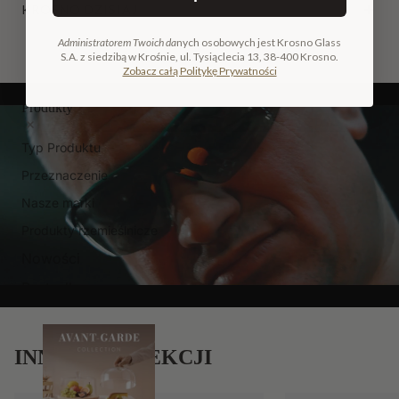
KROSNO DZISIAJ
Administratorem Twoich da
nych osobowych jest Krosno Glass
S.A. z siedzibą w Krośnie, ul. Tysiąclecia 13, 38-400 Krosno.
Zobacz całą Politykę Prywatności
Produkty
Typ Produktu
Przeznaczenie
Nasze marki
Produkty rzemieślnicze
Nowości
Bestsellery
INNE W KOLEKCJI