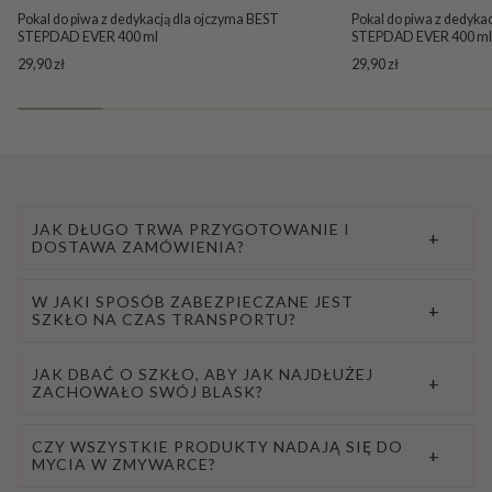
Pokal do piwa z dedykacją dla ojczyma BEST
Pokal do piwa z dedyka
STEPDAD EVER 400 ml
STEPDAD EVER 400 ml
29,90 zł
29,90 zł
JAK DŁUGO TRWA PRZYGOTOWANIE I
+
DOSTAWA ZAMÓWIENIA?
W JAKI SPOSÓB ZABEZPIECZANE JEST
+
SZKŁO NA CZAS TRANSPORTU?
JAK DBAĆ O SZKŁO, ABY JAK NAJDŁUŻEJ
+
ZACHOWAŁO SWÓJ BLASK?
CZY WSZYSTKIE PRODUKTY NADAJĄ SIĘ DO
+
MYCIA W ZMYWARCE?