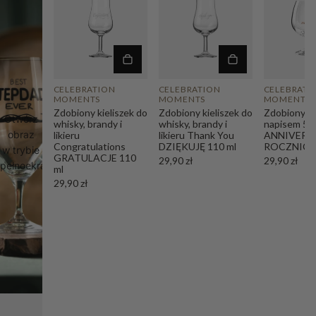
CELEBRATION
CELEBRATION
CELEBRATI
MOMENTS
MOMENTS
MOMENTS
Zdobiony kieliszek do
Zdobiony kieliszek do
Zdobiony kie
Otwórz
whisky, brandy i
whisky, brandy i
napisem 5
obraz
likieru
likieru Thank You
ANNIVERSA
Congratulations
DZIĘKUJĘ 110 ml
ROCZNICA 
w trybie
GRATULACJE 110
29,90 zł
29,90 zł
pełnoekranowym
ml
29,90 zł