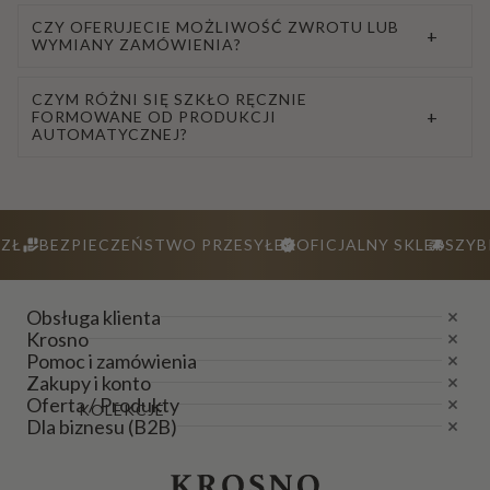
CZY OFERUJECIE MOŻLIWOŚĆ ZWROTU LUB
+
WYMIANY ZAMÓWIENIA?
CZYM RÓŻNI SIĘ SZKŁO RĘCZNIE
+
FORMOWANE OD PRODUKCJI
AUTOMATYCZNEJ?
ZŁ
BEZPIECZEŃSTWO PRZESYŁEK
OFICJALNY SKLEP
SZYB
Obsługa klienta
Krosno
Pomoc i zamówienia
Zakupy i konto
Oferta / Produkty
KOLEKCJE
Dla biznesu (B2B)