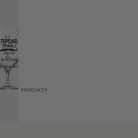
Otwórz
obraz
w trybie
pełnoekranowym
PRODUKTY