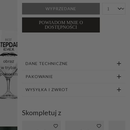
1
2
3
WYPRZEDANE
POWIADOM MNIE O
DOSTĘPNOŚCI
Otwórz
obraz
DANE TECHNICZNE
w trybie
pełnoekranowym
PAKOWANIE
WYSYŁKA I ZWROT
Skompletuj z