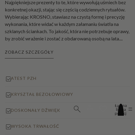
Najpiękniejsze prezenty to te, które wywołują uśmiech bez
konkretnej okazji, stając się częścią codziennych rytuałów.
Wybierając KROSNO, stawiasz na czystą formę i precyzję
wykonania, które widać w każdym załamaniu światła na
szklanych ściankach. To jakość, która nie potrzebuje oprawy,
by zrobić wrażenie i zostać z obdarowaną osobą na lata.
...
ZOBACZ SZCZEGÓŁY
ATEST PZH
KRYSZTAŁ BEZOŁOWIOWY
Łączna
liczba
DOSKONAŁY DŹWIĘK
pozycji
w
koszyku:
0
WYSOKA TRWAŁOŚĆ