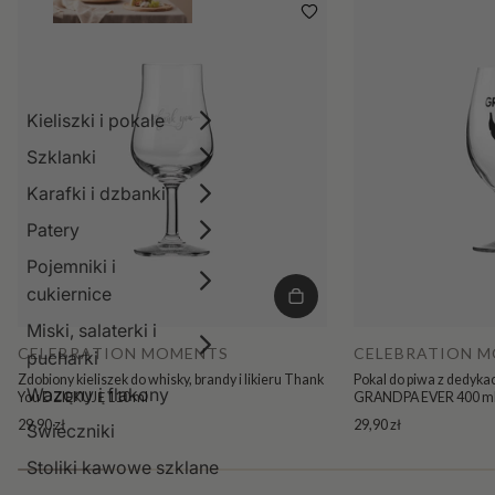
Kieliszki i pokale
Szklanki
Karafki i dzbanki
Patery
Pojemniki i
cukiernice
Miski, salaterki i
CELEBRATION MOMENTS
CELEBRATION 
pucharki
Zdobiony kieliszek do whisky, brandy i likieru Thank
Pokal do piwa z dedyka
Wazony i flakony
You DZIĘKUJĘ 110 ml
GRANDPA EVER 400 m
29,90 zł
29,90 zł
Świeczniki
Stoliki kawowe szklane