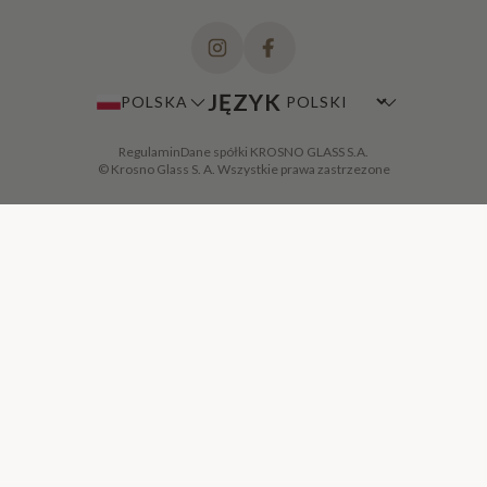
JĘZYK
POLSKA
Regulamin
Dane spółki KROSNO GLASS S.A.
© Krosno Glass S. A. Wszystkie prawa zastrzezone