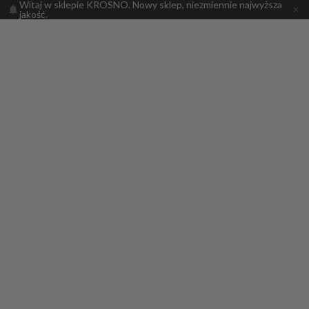
Witaj w sklepie KROSNO. Nowy sklep, niezmiennie najwyższa
jakość.