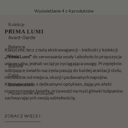
Wyświetlanie
4
z 4 produktów
Kolekcje
PRIMA LUMI
Avant-Garde
Balance
Klasyczne, lecz z nutą ekstrawagancji – kieliszki z kolekcji
Basic
„Prima Lumi”
do serwowania wody i alkoholu to propozycja
uniwersalna, jednak wciąż przyciągająca uwagę. Przepięknie
Bubble
odbijające światło naczynia pasują do każdej aranżacji stołu,
Caro
niezależnie od miejsca, okazji i podawanych napojów.
Klarowne szkło z delikatnymi optykiem, dającym efekt
Celebration
rozproszonego światła, przywodzi na myśl główki tulipanów,
Celebration Moments
zachwycających swoją subtelnością.
Chill
W skład kolekcji
„Prima Lumi”
wchodzą: kieliszek do wódki
Deco
o pojemności 25 ml, kieliszek do szampana o pojemności 160
ZOBACZ WIĘCEJ
Divine
ml, kieliszek do wina o pojemności 360 ml oraz kieliszek do