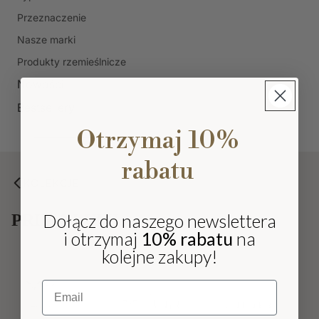
Przeznaczenie
Nasze marki
Produkty rzemieślnicze
Nowości
Bestsellery
Otrzymaj 10%
rabatu
KOLEKCJE
Dołącz do naszego newslettera
PRIMA LUMI
i otrzymaj
10% rabatu
na
kolejne zakupy!
Kieliszki i pokale
Email
Szklanki