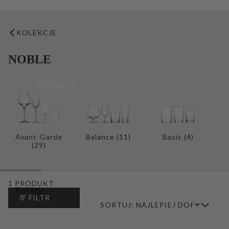
Typ Produktu
Przeznaczenie
KOLEKCJE
Nasze marki
NOBLE
Produkty rzemieślnicze
Nowości
KOLEKCJE
Bestsellery
Avant-Garde
Balance
(11)
Basic
(4)
(29)
1 PRODUKT
Kolekcje
FILTR
SORTUJ:
Kieliszki i pokale
Avant-Garde