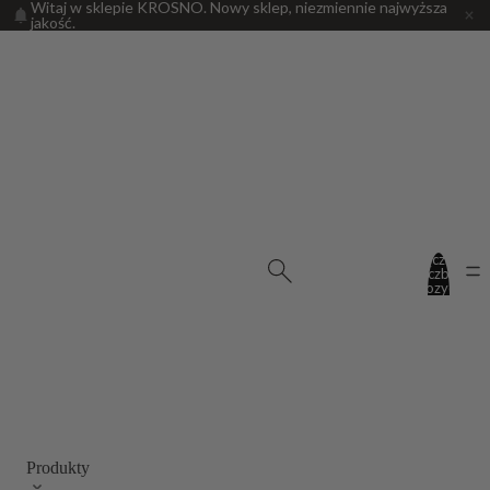
Witaj w sklepie KROSNO. Nowy sklep, niezmiennie najwyższa
jakość.
PRODUKTY
Łączna
liczba
pozycji
w
koszyku:
0
Produkty