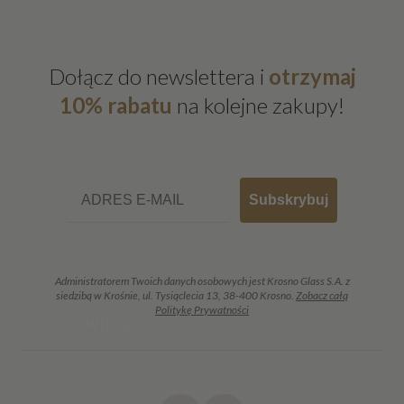
Roly-Poly
Roma
Romance
Dołącz do newslettera i
otrzymaj
Servo Line
10% rabatu
na kolejne zakupy!
Shake
Shot
Email
Signature
Subskrybuj
Sparkle
Splendour
Star
Administratorem Twoich danych osobowych jest Krosno Glass S.A. z
siedzibą w Krośnie, ul. Tysiąclecia 13, 38-400 Krosno.
Zobacz całą
Sterling
Politykę Prywatności
WIĘCEJ
Synergy
Symphony
Venezia