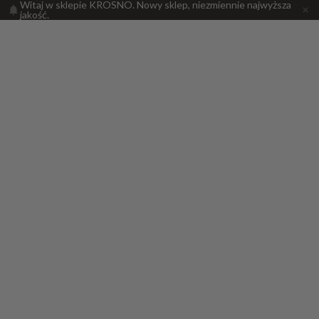
Witaj w sklepie KROSNO. Nowy sklep, niezmiennie najwyższa
jakość.