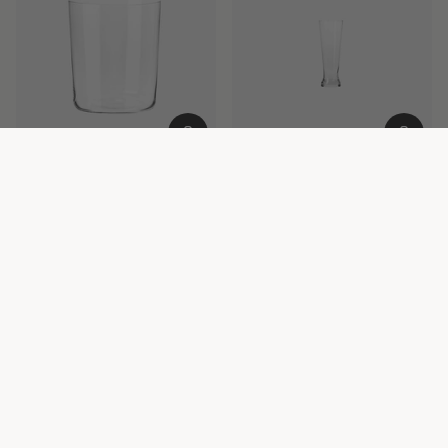
MIXOLOGY
MIXOLOGY
Szklanki do cydru 570 ml
Szklanki do piwa pilsner 500 ml
6 SZT.
6 SZT.
79,00 zł
59,00 zł