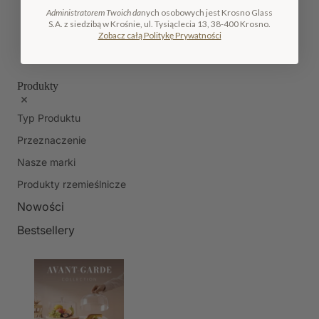
Administratorem Twoich da
nych osobowych jest Krosno Glass
S.A. z siedzibą w Krośnie, ul. Tysiąclecia 13, 38-400 Krosno.
Zobacz całą Politykę Prywatności
Produkty
Typ Produktu
Przeznaczenie
Nasze marki
Produkty rzemieślnicze
Nowości
Bestsellery