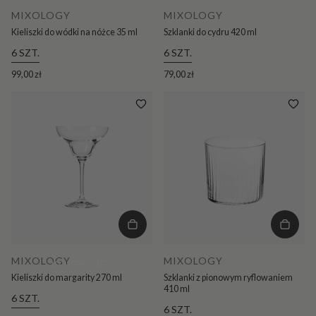
MIXOLOGY
MIXOLOGY
Kieliszki do wódki na nóżce 35 ml
Szklanki do cydru 420 ml
6 SZT.
6 SZT.
99,00 zł
79,00 zł
MIXOLOGY
MIXOLOGY
KOLEKCJE
Kieliszki do margarity 270 ml
Szklanki z pionowym ryflowaniem
410 ml
6 SZT.
6 SZT.