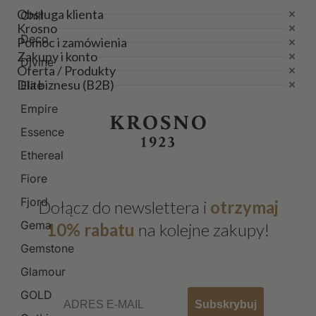
Obsługa klienta
Chill
Krosno
Deco
Pomoc i zamówienia
Zakupy i konto
Divine
Oferta / Produkty
Dla biznesu (B2B)
Elite
Empire
Essence
Ethereal
Fiore
Fjord
Dołącz do newslettera i
otrzymaj
Gema
10% rabatu
na kolejne zakupy!
Gemstone
Glamour
Email
GOLD
Subskrybuj