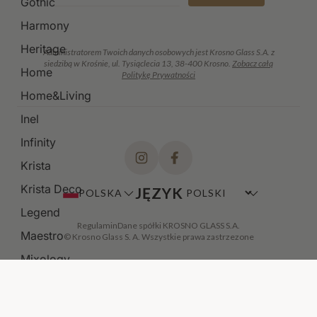
Gothic
Harmony
Heritage
Administratorem Twoich danych osobowych jest Krosno Glass S.A. z
siedzibą w Krośnie, ul. Tysiąclecia 13, 38-400 Krosno.
Zobacz całą
Home
Politykę Prywatności
Home&Living
Inel
Infinity
Krista
Krista Deco
JĘZYK
POLSKA
Legend
Regulamin
Dane spółki KROSNO GLASS S.A.
Maestro
© Krosno Glass S. A. Wszystkie prawa zastrzezone
Mixology
Modern
Noble