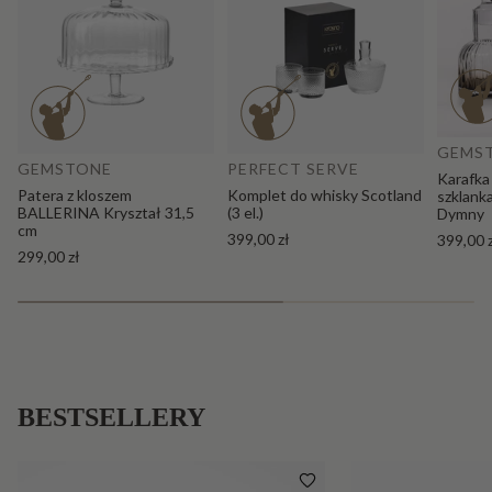
Do
Dodaj do koszyka
GEMS
GEMSTONE
PERFECT SERVE
Karafka
Patera z kloszem
Komplet do whisky Scotland
szklank
BALLERINA Kryształ 31,5
(3 el.)
Dymny
cm
399,00 zł
399,00 
299,00 zł
BESTSELLERY