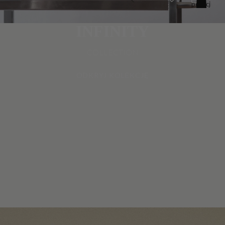
pozycji
w
koszyku:
0
INFINITY
COLLECTION
ODKRYJ KOLEKCJĘ