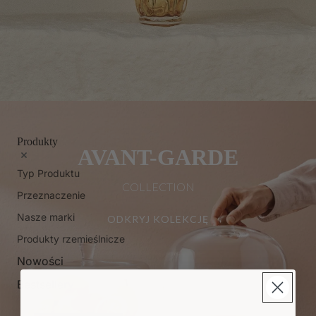
Produkty
AVANT-GARDE
Typ Produktu
COLLECTION
Przeznaczenie
Nasze marki
ODKRYJ KOLEKCJĘ
Produkty rzemieślnicze
Nowości
Bestsellery