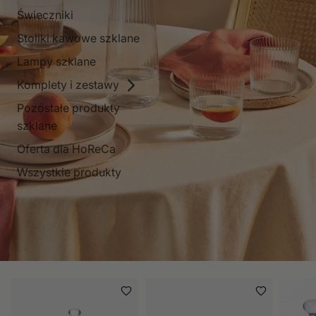
Świeczniki
Stoliki kawowe szklane
Lampy szklane
Komplety i zestawy
Pozostałe produkty
szklane
Oferta dla HoReCa
Wszystkie produkty