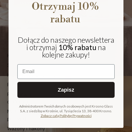
Otrzymaj 10%
rabatu
Dołącz do naszego newslettera
i otrzymaj
10% rabatu
na
kolejne zakupy!
Kieliszki i pokale
Szklanki
Email
Karafki i dzbanki
Patery
Zapisz
Pojemniki i
NA PREZENT
cukiernice
Administratorem Twoich da
nych osobowych jest Krosno Glass
Miski, salaterki i
S.A. z siedzibą w Krośnie, ul. Tysiąclecia 13, 38-400 Krosno.
COLLECTION
Zobacz całą Politykę Prywatności
pucharki
ODKRYJ KOLEKCJĘ
Wazony i flakony