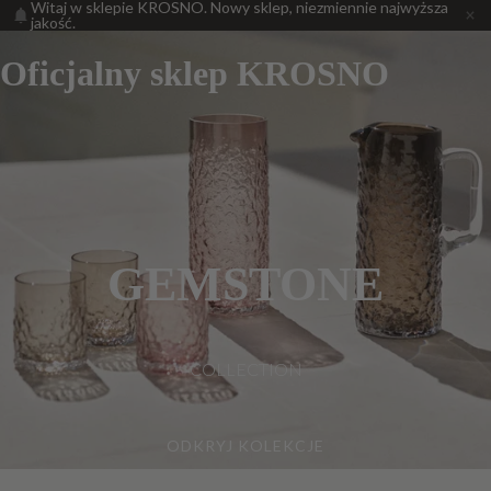
Witaj w sklepie KROSNO. Nowy sklep, niezmiennie najwyższa
jakość.
Oficjalny sklep KROSNO
GEMSTONE
COLLECTION
ODKRYJ KOLEKCJE