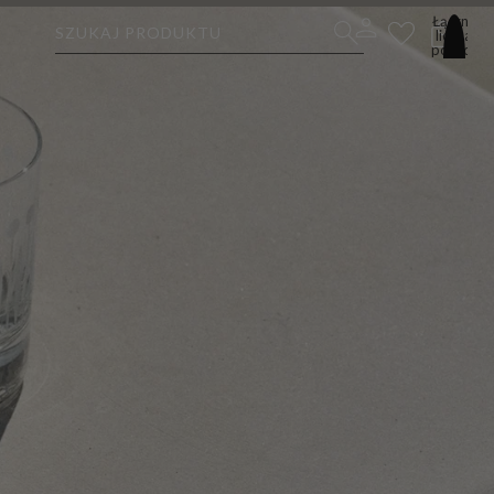
Łączna
SZUKAJ PRODUKTU
liczba
pozycji
w
koszyku:
0