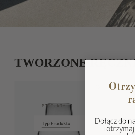
TWORZONE RĘCZN
Otrz
r
PRODUKTY
Dołącz do n
Typ Produktu
i otrzyma