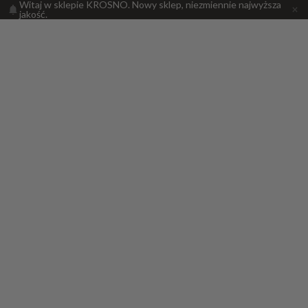
Witaj w sklepie KROSNO. Nowy sklep, niezmiennie najwyższa
jakość.