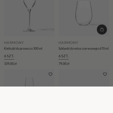
HARMONY
HARMONY
Kieliszki do prosecco 300 ml
Szklanki do wina czerwonego 670 ml
6 SZT.
6 SZT.
109,00 zł
79,00 zł