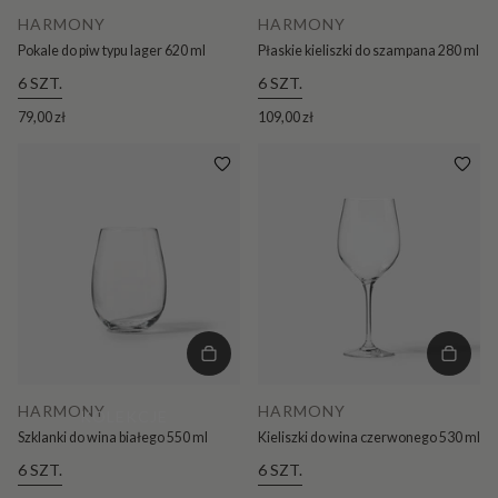
HARMONY
HARMONY
Pokale do piw typu lager 620 ml
Płaskie kieliszki do szampana 280 ml
6 SZT.
6 SZT.
79,00 zł
109,00 zł
HARMONY
HARMONY
KOLEKCJE
Szklanki do wina białego 550 ml
Kieliszki do wina czerwonego 530 ml
6 SZT.
6 SZT.