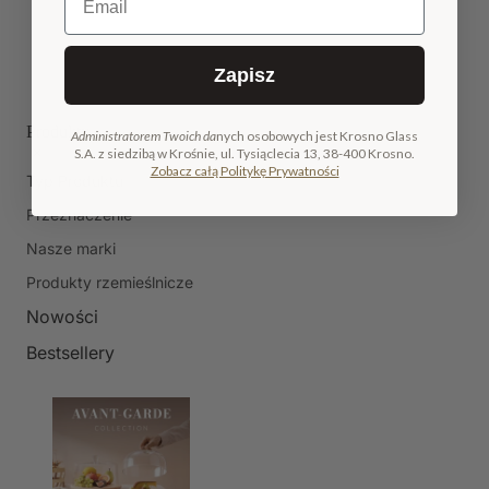
Zapisz
Produkty
Administratorem Twoich da
nych osobowych jest Krosno Glass
S.A. z siedzibą w Krośnie, ul. Tysiąclecia 13, 38-400 Krosno.
Zobacz całą Politykę Prywatności
Typ Produktu
Przeznaczenie
Nasze marki
Produkty rzemieślnicze
Nowości
Bestsellery