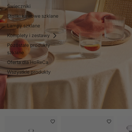
Świeczniki
Stoliki kawowe szklane
Lampy szklane
Komplety i zestawy
Pozostałe produkty
szklane
Oferta dla HoReCa
Wszystkie produkty