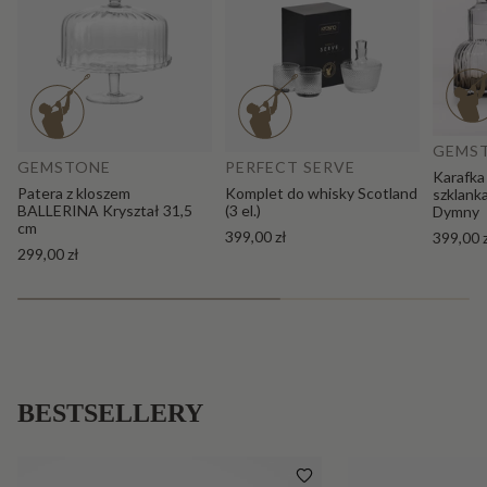
Do
Dodaj do koszyka
GEMS
GEMSTONE
PERFECT SERVE
Karafka
Patera z kloszem
Komplet do whisky Scotland
szklank
BALLERINA Kryształ 31,5
(3 el.)
Dymny
cm
399,00 zł
399,00 
299,00 zł
BESTSELLERY