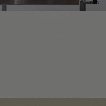
pozycji
w
koszyku:
0
INFINITY
COLLECTION
ODKRYJ KOLEKCJĘ