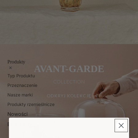
Produkty
AVANT-GARDE
Typ Produktu
COLLECTION
Przeznaczenie
Nasze marki
ODKRYJ KOLEKCJĘ
Produkty rzemieślnicze
Nowości
Bestsellery