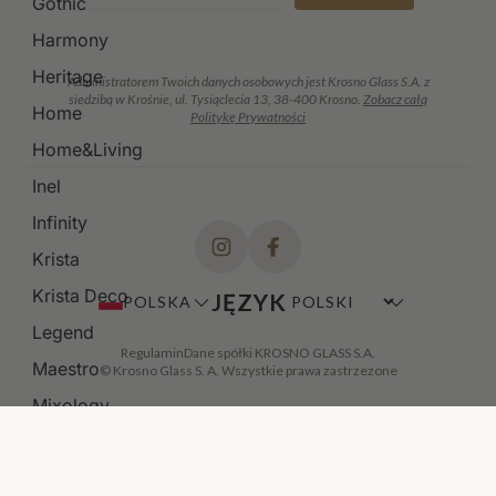
Gothic
Harmony
Heritage
Administratorem Twoich danych osobowych jest Krosno Glass S.A. z
siedzibą w Krośnie, ul. Tysiąclecia 13, 38-400 Krosno.
Zobacz całą
Home
Politykę Prywatności
Home&Living
Inel
Infinity
Krista
Krista Deco
JĘZYK
POLSKA
Legend
Regulamin
Dane spółki KROSNO GLASS S.A.
Maestro
© Krosno Glass S. A. Wszystkie prawa zastrzezone
Mixology
Modern
Noble