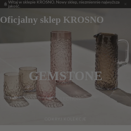
Witaj w sklepie KROSNO. Nowy sklep, niezmiennie najwyższa
jakość.
Oficjalny sklep KROSNO
GEMSTONE
COLLECTION
ODKRYJ KOLEKCJE