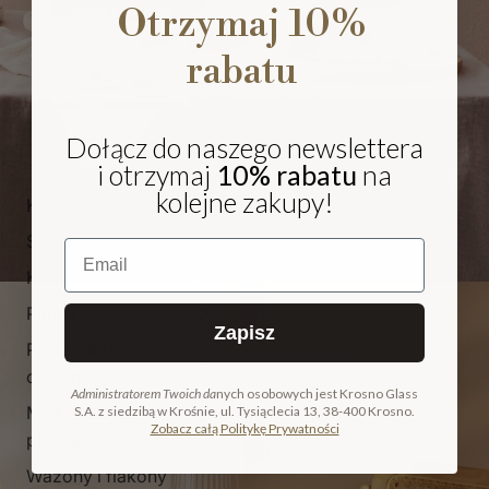
Otrzymaj 10%
rabatu
Dołącz do naszego newslettera
i otrzymaj
10% rabatu
na
kolejne zakupy!
Kieliszki i pokale
Szklanki
Email
Karafki i dzbanki
Patery
Zapisz
Pojemniki i
NA PREZENT
cukiernice
Administratorem Twoich da
nych osobowych jest Krosno Glass
Miski, salaterki i
S.A. z siedzibą w Krośnie, ul. Tysiąclecia 13, 38-400 Krosno.
COLLECTION
Zobacz całą Politykę Prywatności
pucharki
ODKRYJ KOLEKCJĘ
Wazony i flakony