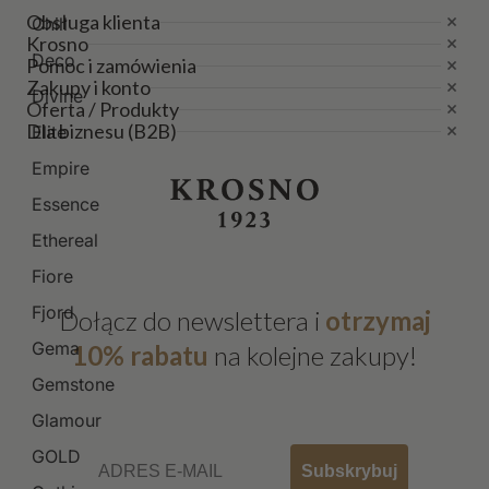
Obsługa klienta
Chill
Krosno
Deco
Pomoc i zamówienia
Zakupy i konto
Divine
Oferta / Produkty
Dla biznesu (B2B)
Elite
Empire
Essence
Ethereal
Fiore
Fjord
Dołącz do newslettera i
otrzymaj
Gema
10% rabatu
na kolejne zakupy!
Gemstone
Glamour
Email
GOLD
Subskrybuj