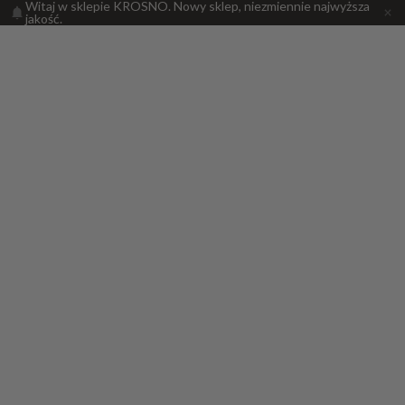
Witaj w sklepie KROSNO. Nowy sklep, niezmiennie najwyższa
jakość.