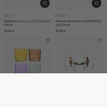
DECO
DECO
KOLEKCJE
Szklanki świąteczne GOD JUL (3 el.)
Szklanki dekorowane LAVENDER (6
500 ml
szt.) 250 ml
39,00 zł
39,00 zł
DECO
DECO
Kolorowe szklanki ryflowane (kpl. 4
Szklanki świąteczne JOLLY (3 el.) 500
szt) 350 ml
ml