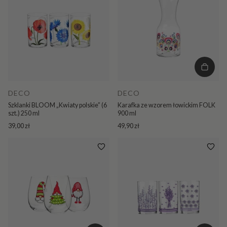
DECO
DECO
Szklanki BLOOM „Kwiaty polskie” (6
Karafka ze wzorem łowickim FOLK
szt.) 250 ml
900 ml
39,00 zł
49,90 zł