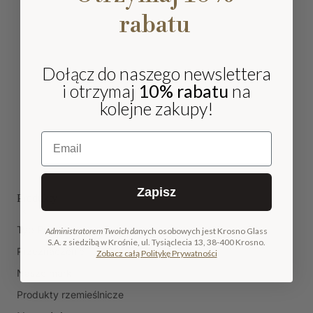
rabatu
Dołącz do naszego newslettera
i otrzymaj
10% rabatu
na
kolejne zakupy!
Email
Zapisz
Produkty
Typ Produktu
Administratorem Twoich da
nych osobowych jest Krosno Glass
S.A. z siedzibą w Krośnie, ul. Tysiąclecia 13, 38-400 Krosno.
Przeznaczenie
Zobacz całą Politykę Prywatności
Nasze marki
Produkty rzemieślnicze