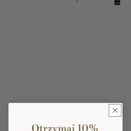
pozycji
w
koszyku:
0
Otrzymaj 10%