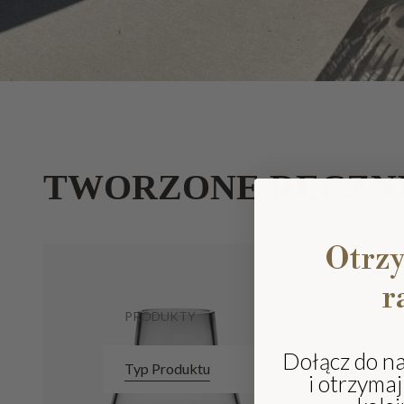
TWORZONE RĘCZN
Otrz
r
PRODUKTY
Dołącz do n
Typ Produktu
i otrzyma