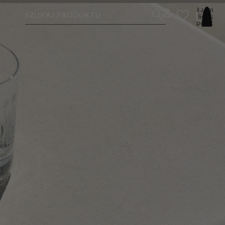
Łączna
SZUKAJ PRODUKTU
liczba
pozycji
w
koszyku:
0