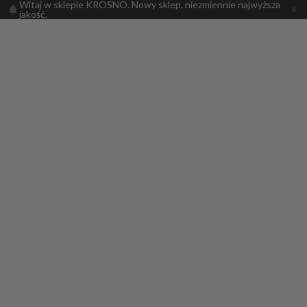
Witaj w sklepie KROSNO. Nowy sklep, niezmiennie najwyższa
jakość.