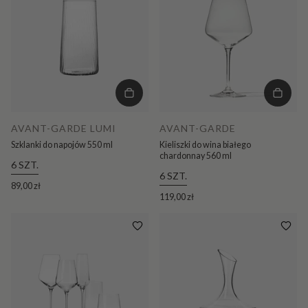
AVANT-GARDE LUMI
AVANT-GARDE
Szklanki do napojów 550 ml
Kieliszki do wina białego
chardonnay 560 ml
6 SZT.
6 SZT.
89,00 zł
119,00 zł