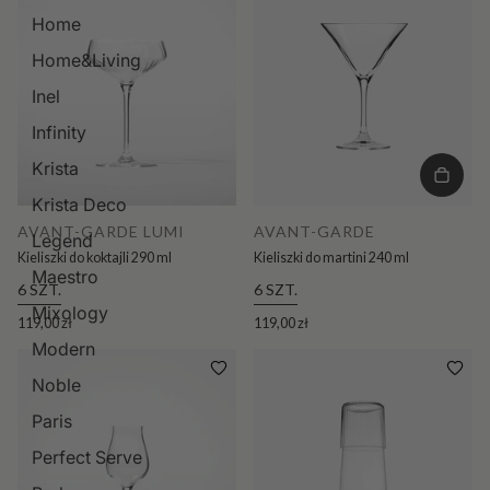
Home
Home&Living
Inel
Infinity
Krista
Krista Deco
AVANT-GARDE LUMI
AVANT-GARDE
Legend
Kieliszki do koktajli 290 ml
Kieliszki do martini 240 ml
Maestro
6 SZT.
6 SZT.
Mixology
119,00 zł
119,00 zł
Modern
Noble
Paris
Perfect Serve