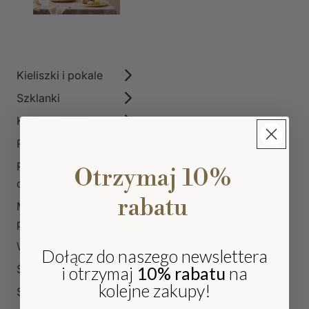
Kieliszki i pokale
Szklanki
Karafki i dzbanki
Patery
Pojemniki i
Otrzymaj 10%
cukiernice
rabatu
Miski, salaterki i
pucharki
Wazony i flakony
Dołącz do naszego newslettera
Świeczniki
i otrzymaj
10% rabatu
na
kolejne zakupy!
Stoliki kawowe szklane