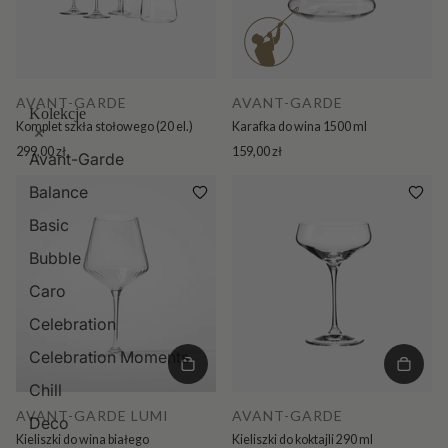
AVANT-GARDE
AVANT-GARDE
Kolekcje
Komplet szkła stołowego (20 el.)
Karafka do wina 1500 ml
299,00 zł
159,00 zł
Avant-Garde
Balance
Basic
Bubble
Caro
Celebration
Celebration Moments
Chill
AVANT-GARDE LUMI
AVANT-GARDE
Deco
Kieliszki do wina białego
Kieliszki do koktajli 290 ml