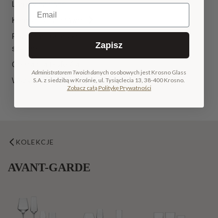
Lampy szklane
Email
Komplety i zestawy
Pozostałe produkty
Zapisz
szklane
Oferta dla HoReCa
Administratorem Twoich da
nych osobowych jest Krosno Glass
Wszystkie produkty
S.A. z siedzibą w Krośnie, ul. Tysiąclecia 13, 38-400 Krosno.
Zobacz całą Politykę Prywatności
KOLEKCJE
AVANT-GARDE