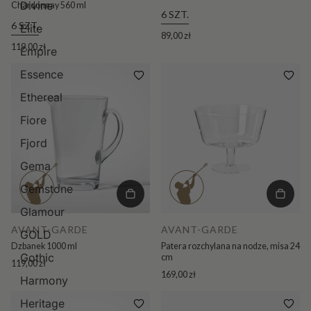
Divine
Chardonnay 560 ml
6 SZT.
6 SZT.
Elite
89,00 zł
119,00 zł
Empire
Essence
Ethereal
Fiore
Fjord
Gema
Gemstone
Glamour
AVANT-GARDE
AVANT-GARDE
GOLD
Dzbanek 1000 ml
Patera rozchylana na nodze, misa 24
Gothic
cm
119,00 zł
169,00 zł
Harmony
Heritage