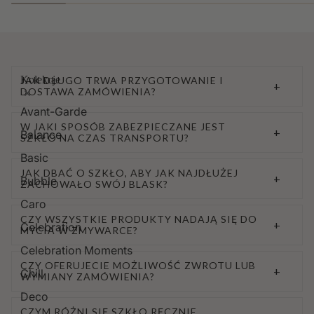
Kolekcje
JAK DŁUGO TRWA PRZYGOTOWANIE I
+
DOSTAWA ZAMÓWIENIA?
Avant-Garde
W JAKI SPOSÓB ZABEZPIECZANE JEST
+
Balance
SZKŁO NA CZAS TRANSPORTU?
Basic
JAK DBAĆ O SZKŁO, ABY JAK NAJDŁUŻEJ
+
Bubble
ZACHOWAŁO SWÓJ BLASK?
Caro
CZY WSZYSTKIE PRODUKTY NADAJĄ SIĘ DO
+
Celebration
MYCIA W ZMYWARCE?
Celebration Moments
CZY OFERUJECIE MOŻLIWOŚĆ ZWROTU LUB
+
Chill
WYMIANY ZAMÓWIENIA?
Deco
CZYM RÓŻNI SIĘ SZKŁO RĘCZNIE