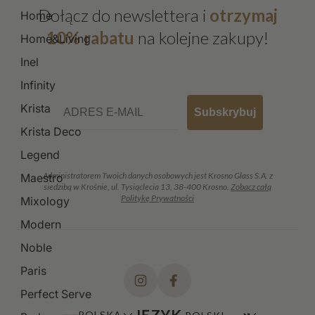
Dołącz do newslettera i
otrzymaj
Home
10% rabatu
na kolejne zakupy!
Home&Living
Inel
Infinity
Email
Krista
Subskrybuj
Krista Deco
Legend
Administratorem Twoich danych osobowych jest Krosno Glass S.A. z
Maestro
siedzibą w Krośnie, ul. Tysiąclecia 13, 38-400 Krosno.
Zobacz całą
Politykę Prywatności
Mixology
Modern
Noble
Paris
Perfect Serve
JĘZYK
POLSKA