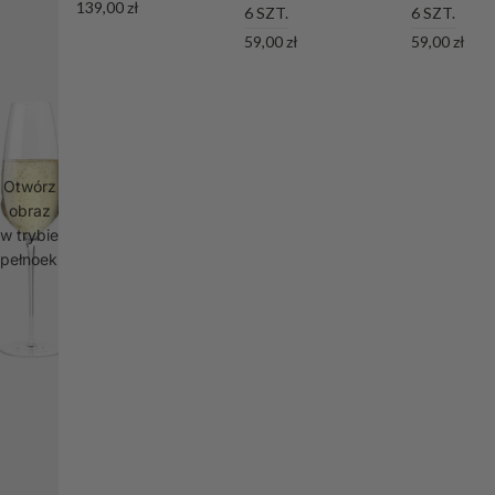
139,00 zł
6 SZT.
6 SZT.
59,00 zł
59,00 zł
Otwórz
obraz
w trybie
pełnoekranowym