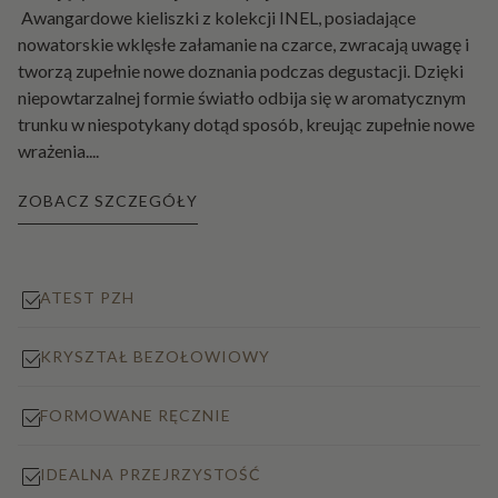
Awangardowe kieliszki z kolekcji INEL, posiadające
nowatorskie wklęsłe załamanie na czarce, zwracają uwagę i
tworzą zupełnie nowe doznania podczas degustacji. Dzięki
niepowtarzalnej formie światło odbija się w aromatycznym
trunku w niespotykany dotąd sposób, kreując zupełnie nowe
wrażenia.
...
ZOBACZ SZCZEGÓŁY
ATEST PZH
KRYSZTAŁ BEZOŁOWIOWY
FORMOWANE RĘCZNIE
IDEALNA PRZEJRZYSTOŚĆ