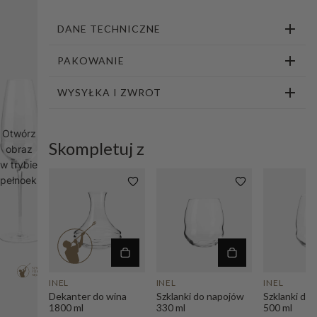
1
2
3
4
5
DANE TECHNICZNE
PAKOWANIE
WYSYŁKA I ZWROT
Otwórz
Skompletuj z
obraz
w trybie
pełnoekranowym
INEL
INEL
INEL
Dekanter do wina
Szklanki do napojów
Szklanki do
1800 ml
330 ml
500 ml