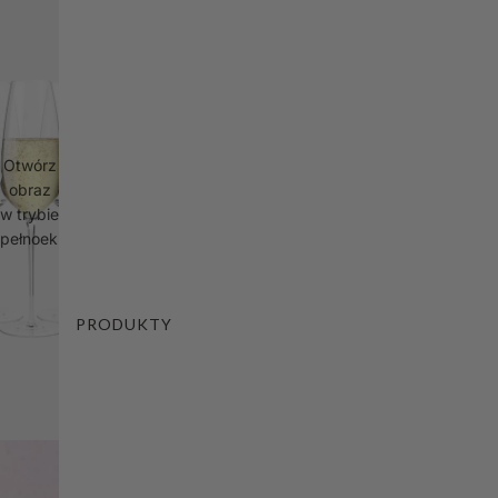
Otwórz
obraz
w trybie
pełnoekranowym
PRODUKTY