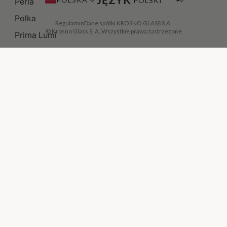
Perla
Polka
Regulamin
Dane spółki KROSNO GLASS S.A.
© Krosno Glass S. A. Wszystkie prawa zastrzezone
Prima Lumi
Pure
Rainbow
Ray
DODAJ DO KOSZYKA
·
299,00 ZŁ
Roly-Poly
Roma
Romance
Servo Line
Shake
Shot
Signature
Sparkle