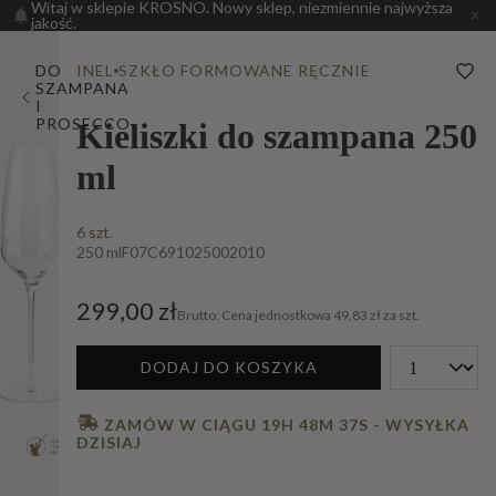
Witaj w sklepie KROSNO. Nowy sklep, niezmiennie najwyższa
jakość.
DO
INEL
SZKŁO FORMOWANE RĘCZNIE
SZAMPANA
I
PROSECCO
Kieliszki do szampana 250
ml
6 szt.
250 ml
F07C691025002010
299,00 zł
Cena jednostkowa
49,83 zł za szt.
DODAJ DO KOSZYKA
 ZAMÓW W CIĄGU 
19H 48M 36S
 - WYSYŁKA 
DZISIAJ