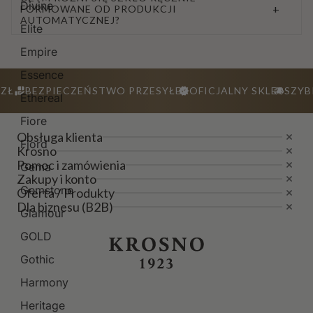
Divine
+
FORMOWANE OD PRODUKCJI
AUTOMATYCZNEJ?
Elite
Empire
Essence
ZŁ
BEZPIECZEŃSTWO PRZESYŁEK
OFICJALNY SKLEP
SZYB
Ethereal
Fiore
Obsługa klienta
Fjord
Krosno
Pomoc i zamówienia
Gema
Zakupy i konto
Gemstone
Oferta / Produkty
Dla biznesu (B2B)
Glamour
GOLD
Gothic
Harmony
Heritage