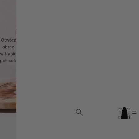
Otwórz
obraz
w trybie
pełnoekranowym
Łączna
liczba
pozycji
w
koszyku:
0