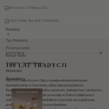
WYSOKA TRWAŁOŚĆ
ODPORNE NA MATOWIENIE
Produkty
Typ Produktu
Przeznaczenie
HISTORIA
Nasze marki
Produkty rzemieślnicze
100 LAT TRADYCJI
Nowości
Bestsellery
Od 1923 roku Krosno Glass rozwija wielopokoleniowe
doświadczenie w tworzeniu szkła najwyższej jakości.
Reprezentujemy europejskie rzemiosło, dziedzictwo i dyskretny
luksus. Każdy nasz produkt powstaje w Polsce dzięki pracy
wykwalifikowanych rzemieślników i wyróżnia się wyjątkową
przejrzystością, trwałością oraz blaskiem.