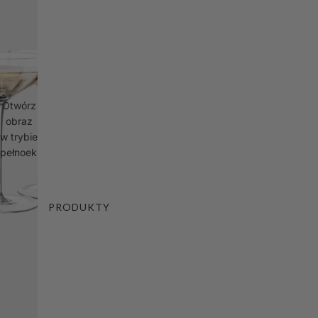
Otwórz
obraz
w trybie
pełnoekranowym
PRODUKTY