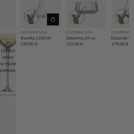
CELEBRATION
CELEBRATION
CELEBRATI
Karafka 1200 ml
Salaterka 24 cm
Dzbanek 15
199,00 zł
159,00 zł
179,00 zł
Otwórz
obraz
w trybie
pełnoekranowym