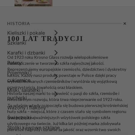
HISTORIA
Kieliszki i pokale
100 LAT TRADYCJI
Szklanki
Karafki i dzbanki
Od 1923 roku Krosno Glass rozwija wielopokoleniowe
Patery
doświadczenie w tworzeniu szkła najwyższej jakości.
Reprezentujemy europejskie rzemiosło, dziedzictwo i dyskretny
Pojemniki i
luksus. Każdy nasz produkt powstaje w Polsce dzięki pracy
cukiernice
wykwalifikowanych rzemieślników i wyróżnia się wyjątkową
przejrzystością, trwałością oraz blaskiem.
Miski, salaterki i
Historia naszej marki to opowieść o pasji do szkła, rzemiośle i
pucharki
nieustannym rozwoju, która trwa nieprzerwanie od 1923 roku.
To właśnie wtedy rozpoczęła się budowa pierwszej krośnieńskiej
Wazony i flakony
huty szkła – miejsca, które z czasem stało się symbolem regionu
Świeczniki
oraz jedną z najważniejszych wizytówek polskiego szkła
użytkowego na świecie. Już kilka lat później marka zdobywała
Stoliki kawowe szklane
pierwsze nagrody i uznanie za jakość oraz wzornictwo swoich