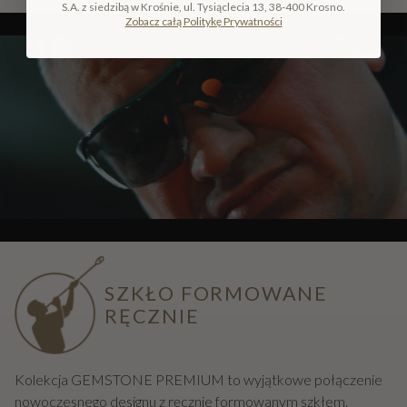
S.A. z siedzibą w Krośnie, ul. Tysiąclecia 13, 38-400 Krosno.
Zobacz całą Politykę Prywatności
SZKŁO FORMOWANE
RĘCZNIE
Kolekcja GEMSTONE PREMIUM to wyjątkowe połączenie
nowoczesnego designu z ręcznie formowanym szkłem.