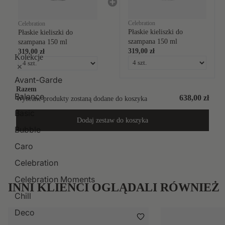
Celebration
Celebration
Płaskie kieliszki do
Płaskie kieliszki do
szampana 150 ml
szampana 150 ml
319,00 zł
319,00 zł
Kolekcje
Avant-Garde
Razem
Balance
638,00 zł
Wybrane produkty zostaną dodane do koszyka
Basic
Dodaj zestaw do koszyka
Bubble
Caro
Celebration
Celebration Moments
INNI KLIENCI OGLĄDALI RÓWNIEŻ
Chill
Deco