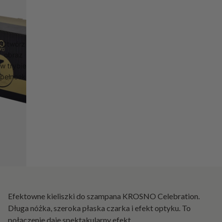
Otwórz
obraz
w trybie
pełnoekranowym
Efektowne kieliszki do szampana KROSNO Celebration.
Długa nóżka, szeroka płaska czarka i efekt optyku. To
połączenie daje spektakularny efekt.
...