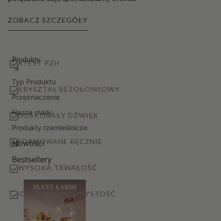
ZOBACZ SZCZEGÓŁY
Produkty
ATEST PZH
Typ Produktu
KRYSZTAŁ BEZOŁOWIOWY
Przeznaczenie
Nasze marki
DOSKONAŁY DŹWIĘK
Produkty rzemieślnicze
FORMOWANE RĘCZNIE
Nowości
Bestsellery
WYSOKA TRWAŁOŚĆ
IDEALNA PRZEJRZYSTOŚĆ