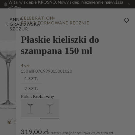
Witaj w sklepie KROSNO. Nowy sklep, niezmiennie najwyższa
jakość.
CELEBRATION
ANNA
SZKŁO FORMOWANE RĘCZNIE
GRABOWSKA
SZCZUR
Płaskie kieliszki do
szampana 150 ml
4 szt.
150 ml
F07C999015001020
4 SZT.
2 SZT.
Kolor:
Bezbarwny
319,00 zł
Cena jednostkowa
79,75 zł za szt.