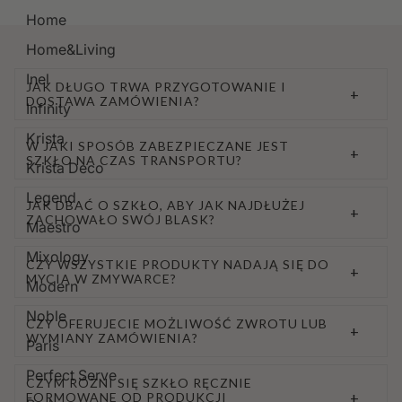
Home
Home&Living
Inel
JAK DŁUGO TRWA PRZYGOTOWANIE I
+
DOSTAWA ZAMÓWIENIA?
Infinity
Krista
W JAKI SPOSÓB ZABEZPIECZANE JEST
+
SZKŁO NA CZAS TRANSPORTU?
Krista Deco
Legend
JAK DBAĆ O SZKŁO, ABY JAK NAJDŁUŻEJ
+
ZACHOWAŁO SWÓJ BLASK?
Maestro
Mixology
CZY WSZYSTKIE PRODUKTY NADAJĄ SIĘ DO
+
MYCIA W ZMYWARCE?
Modern
Noble
CZY OFERUJECIE MOŻLIWOŚĆ ZWROTU LUB
+
WYMIANY ZAMÓWIENIA?
Paris
Perfect Serve
CZYM RÓŻNI SIĘ SZKŁO RĘCZNIE
+
FORMOWANE OD PRODUKCJI