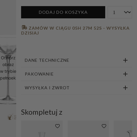
1
2
3
4
5
6
DODAJ DO KOSZYKA
 ZAMÓW W CIĄGU 
05H 27M 51S
 - WYSYŁKA 
DZISIAJ
Otwórz
DANE TECHNICZNE
obraz
w trybie
PAKOWANIE
pełnoekranowym
WYSYŁKA I ZWROT
Skompletuj z