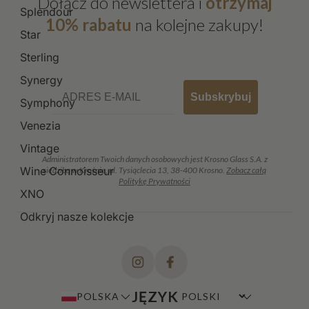
Dołącz do newslettera i
otrzymaj
Splendour
10% rabatu
na kolejne zakupy!
Star
Sterling
Synergy
Email
Subskrybuj
Symphony
Venezia
Vintage
Administratorem Twoich danych osobowych jest Krosno Glass S.A. z
Wine Connoisseur
siedzibą w Krośnie, ul. Tysiąclecia 13, 38-400 Krosno.
Zobacz całą
Politykę Prywatności
XNO
Odkryj nasze kolekcje
JĘZYK
POLSKA