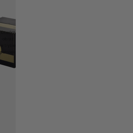
Otwórz
obraz
w trybie
pełnoekranowym