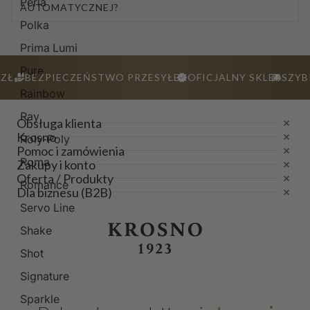
Perla
AUTOMATYCZNEJ?
Polka
Prima Lumi
Pure
ZŁ
BEZPIECZEŃSTWO PRZESYŁEK
OFICJALNY SKLEP
SZYB
Rainbow
Ray
Obsługa klienta
Krosno
Roly-Poly
Pomoc i zamówienia
Roma
Zakupy i konto
Oferta / Produkty
Romance
Dla biznesu (B2B)
Servo Line
Shake
Shot
Signature
Sparkle