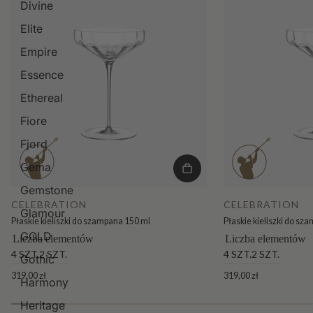
Divine
Elite
Empire
Essence
Ethereal
Fiore
Fjord
Gema
Gemstone
CELEBRATION
CELEBRATION
Glamour
Płaskie kieliszki do szampana 150 ml
Płaskie kieliszki do sz
GOLD
Liczba elementów
Liczba elementów
4 SZT.
2 SZT.
4 SZT.
2 SZT.
Gothic
319,00 zł
319,00 zł
Harmony
Heritage