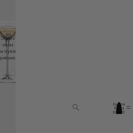
Otwórz
obraz
w trybie
pełnoekranowym
Łączna
liczba
pozycji
w
koszyku:
0