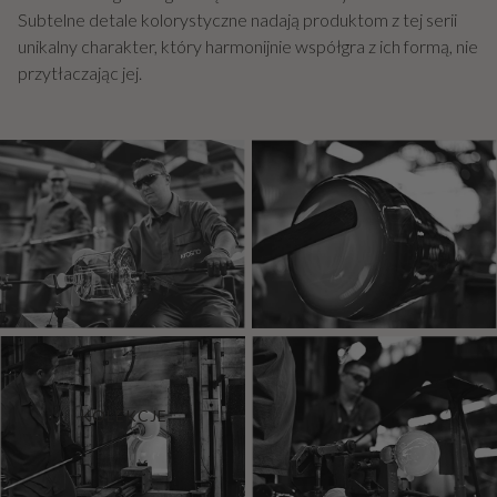
Subtelne detale kolorystyczne nadają produktom z tej serii
unikalny charakter, który harmonijnie współgra z ich formą, nie
przytłaczając jej.
KOLEKCJE