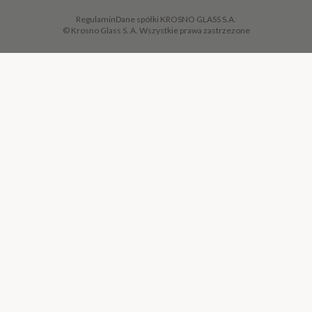
Regulamin
Dane spółki KROSNO GLASS S.A.
© Krosno Glass S. A. Wszystkie prawa zastrzezone
DODAJ DO KOSZYKA
·
319,00 ZŁ