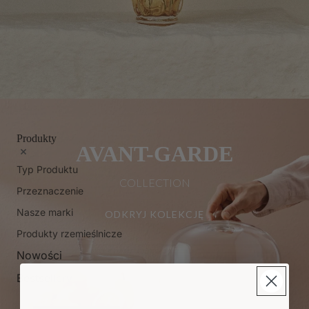
Produkty
AVANT-GARDE
Typ Produktu
COLLECTION
Przeznaczenie
Nasze marki
ODKRYJ KOLEKCJĘ
Produkty rzemieślnicze
Nowości
Bestsellery