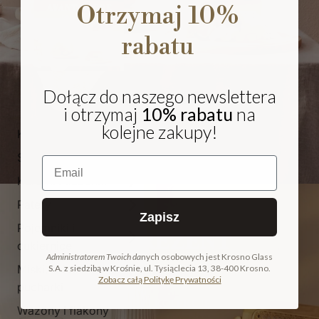
Otrzymaj 10%
rabatu
Dołącz do naszego newslettera
i otrzymaj
10% rabatu
na
kolejne zakupy!
Kieliszki i pokale
Szklanki
Email
Karafki i dzbanki
Patery
Zapisz
Pojemniki i
NA PREZENT
cukiernice
Administratorem Twoich da
nych osobowych jest Krosno Glass
Miski, salaterki i
S.A. z siedzibą w Krośnie, ul. Tysiąclecia 13, 38-400 Krosno.
COLLECTION
Zobacz całą Politykę Prywatności
pucharki
ODKRYJ KOLEKCJĘ
Wazony i flakony