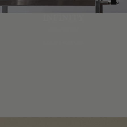
pozycji
w
koszyku:
0
INFINITY
COLLECTION
ODKRYJ KOLEKCJĘ