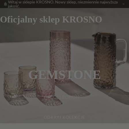
Witaj w sklepie KROSNO. Nowy sklep, niezmiennie najwyższa
jakość.
Oficjalny sklep KROSNO
GEMSTONE
COLLECTION
ODKRYJ KOLEKCJE