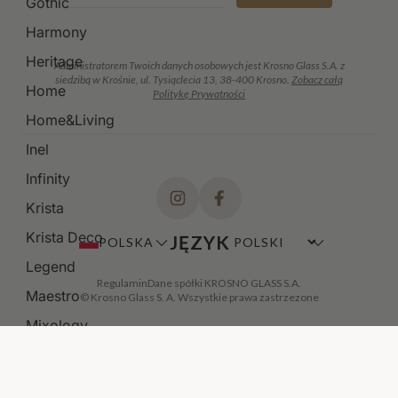
Gothic
Harmony
Heritage
Administratorem Twoich danych osobowych jest Krosno Glass S.A. z
siedzibą w Krośnie, ul. Tysiąclecia 13, 38-400 Krosno.
Zobacz całą
Home
Politykę Prywatności
Home&Living
Inel
Infinity
Krista
Krista Deco
JĘZYK
POLSKA
Legend
Regulamin
Dane spółki KROSNO GLASS S.A.
Maestro
© Krosno Glass S. A. Wszystkie prawa zastrzezone
Mixology
Modern
Noble