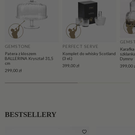
Do
Dodaj do koszyka
GEMS
GEMSTONE
PERFECT SERVE
Karafka
Patera z kloszem
Komplet do whisky Scotland
szklank
BALLERINA Kryształ 31,5
(3 el.)
Dymny
cm
399,00 zł
399,00 
299,00 zł
BESTSELLERY