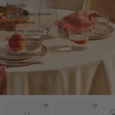
Świeczniki
Stoliki kawowe szklane
Lampy szklane
Komplety i zestawy
Pozostałe produkty
szklane
Oferta dla HoReCa
Wszystkie produkty