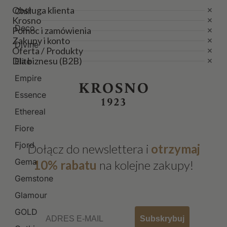
Obsługa klienta
Chill
Krosno
Deco
Pomoc i zamówienia
Zakupy i konto
Divine
Oferta / Produkty
Dla biznesu (B2B)
Elite
Empire
Essence
Ethereal
Fiore
Fjord
Dołącz do newslettera i
otrzymaj
Gema
10% rabatu
na kolejne zakupy!
Gemstone
Glamour
Email
GOLD
Subskrybuj