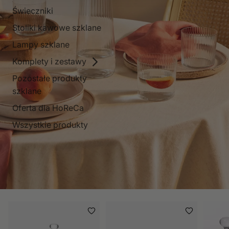
Świeczniki
Stoliki kawowe szklane
Lampy szklane
Komplety i zestawy
Pozostałe produkty
szklane
Oferta dla HoReCa
Wszystkie produkty