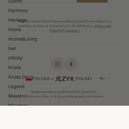
Gothic
Harmony
Heritage
Administratorem Twoich danych osobowych jest Krosno Glass S.A. z
siedzibą w Krośnie, ul. Tysiąclecia 13, 38-400 Krosno.
Zobacz całą
Home
Politykę Prywatności
Home&Living
Inel
Infinity
Krista
Krista Deco
JĘZYK
POLSKA
Legend
Regulamin
Dane spółki KROSNO GLASS S.A.
Maestro
© Krosno Glass S. A. Wszystkie prawa zastrzezone
Mixology
Modern
Noble