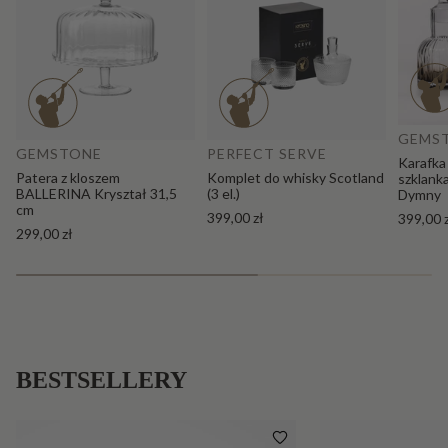
Do
Dodaj do koszyka
GEMS
GEMSTONE
PERFECT SERVE
Karafka
Patera z kloszem
Komplet do whisky Scotland
szklank
BALLERINA Kryształ 31,5
(3 el.)
Dymny
cm
399,00 zł
399,00 
299,00 zł
BESTSELLERY