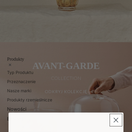
Produkty
AVANT-GARDE
Typ Produktu
COLLECTION
Przeznaczenie
Nasze marki
ODKRYJ KOLEKCJĘ
Produkty rzemieślnicze
Nowości
Bestsellery