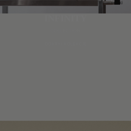
pozycji
w
koszyku:
0
INFINITY
COLLECTION
ODKRYJ KOLEKCJĘ