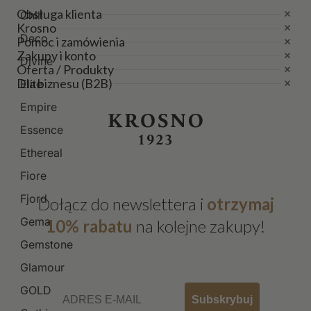
Obsługa klienta
Chill
Krosno
Deco
Pomoc i zamówienia
Zakupy i konto
Divine
Oferta / Produkty
Dla biznesu (B2B)
Elite
Empire
Essence
Ethereal
Fiore
Fjord
Dołącz do newslettera i
otrzymaj
Gema
10% rabatu
na kolejne zakupy!
Gemstone
Glamour
Email
GOLD
Subskrybuj