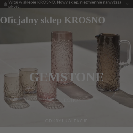
Witaj w sklepie KROSNO. Nowy sklep, niezmiennie najwyższa
jakość.
Oficjalny sklep KROSNO
GEMSTONE
COLLECTION
ODKRYJ KOLEKCJE