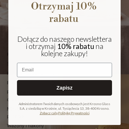
Otrzymaj 10%
rabatu
Dołącz do naszego newslettera
i otrzymaj
10% rabatu
na
kolejne zakupy!
Kieliszki i pokale
Szklanki
Email
Karafki i dzbanki
Patery
Zapisz
Pojemniki i
NA PREZENT
cukiernice
Administratorem Twoich da
nych osobowych jest Krosno Glass
Miski, salaterki i
S.A. z siedzibą w Krośnie, ul. Tysiąclecia 13, 38-400 Krosno.
COLLECTION
Zobacz całą Politykę Prywatności
pucharki
ODKRYJ KOLEKCJĘ
Wazony i flakony