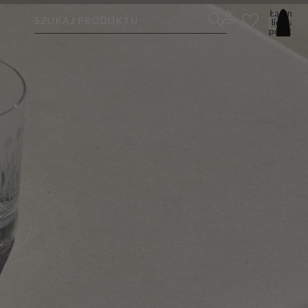
Łączna
SZUKAJ PRODUKTU
liczba
pozycji
w
koszyku:
0