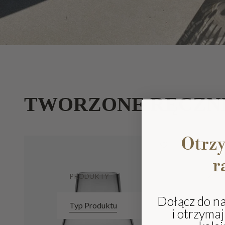
TWORZONE RĘCZN
Otrz
r
PRODUKTY
Dołącz do n
Typ Produktu
i otrzyma