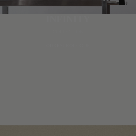
pozycji
w
koszyku:
0
INFINITY
COLLECTION
ODKRYJ KOLEKCJĘ