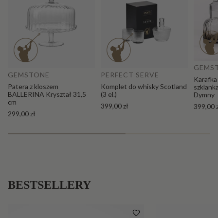
Do
Dodaj do koszyka
GEMS
GEMSTONE
PERFECT SERVE
Karafka
Patera z kloszem
Komplet do whisky Scotland
szklank
BALLERINA Kryształ 31,5
(3 el.)
Dymny
cm
399,00 zł
399,00 
299,00 zł
BESTSELLERY