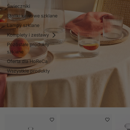
Świeczniki
Stoliki kawowe szklane
Lampy szklane
Komplety i zestawy
Pozostałe produkty
szklane
Oferta dla HoReCa
Wszystkie produkty