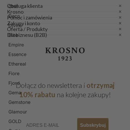
Obsługa klienta
Chill
Krosno
Deco
Pomoc i zamówienia
Zakupy i konto
Divine
Oferta / Produkty
Dla biznesu (B2B)
Elite
Empire
Essence
Ethereal
Fiore
Fjord
Dołącz do newslettera i
otrzymaj
Gema
10% rabatu
na kolejne zakupy!
Gemstone
Glamour
Email
GOLD
Subskrybuj