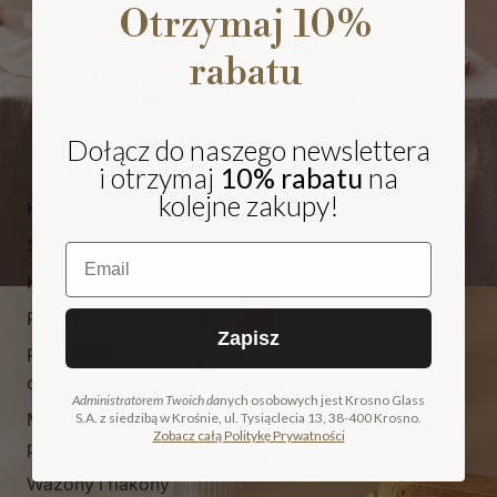
Otrzymaj 10%
rabatu
Dołącz do naszego newslettera
i otrzymaj
10% rabatu
na
kolejne zakupy!
Kieliszki i pokale
Szklanki
Email
Karafki i dzbanki
Patery
Zapisz
Pojemniki i
NA PREZENT
cukiernice
Administratorem Twoich da
nych osobowych jest Krosno Glass
Miski, salaterki i
S.A. z siedzibą w Krośnie, ul. Tysiąclecia 13, 38-400 Krosno.
COLLECTION
Zobacz całą Politykę Prywatności
pucharki
ODKRYJ KOLEKCJĘ
Wazony i flakony