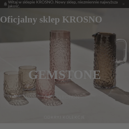
Witaj w sklepie KROSNO. Nowy sklep, niezmiennie najwyższa
jakość.
Oficjalny sklep KROSNO
GEMSTONE
COLLECTION
ODKRYJ KOLEKCJE