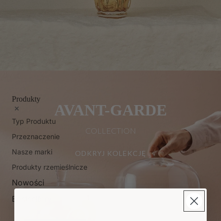
Produkty
AVANT-GARDE
Typ Produktu
COLLECTION
Przeznaczenie
Nasze marki
ODKRYJ KOLEKCJĘ
Produkty rzemieślnicze
Nowości
Bestsellery