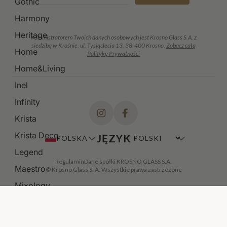
Gothic
Harmony
Heritage
Administratorem Twoich danych osobowych jest Krosno Glass S.A. z
siedzibą w Krośnie, ul. Tysiąclecia 13, 38-400 Krosno.
Zobacz całą
Home
Politykę Prywatności
Home&Living
Inel
Infinity
Krista
Krista Deco
JĘZYK
POLSKA
Legend
Regulamin
Dane spółki KROSNO GLASS S.A.
Maestro
© Krosno Glass S. A. Wszystkie prawa zastrzezone
Mixology
Modern
Noble