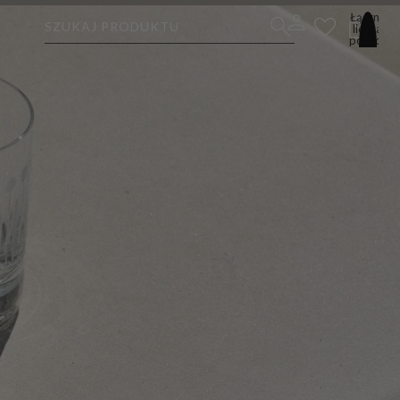
Łączna
SZUKAJ PRODUKTU
liczba
pozycji
w
koszyku:
0