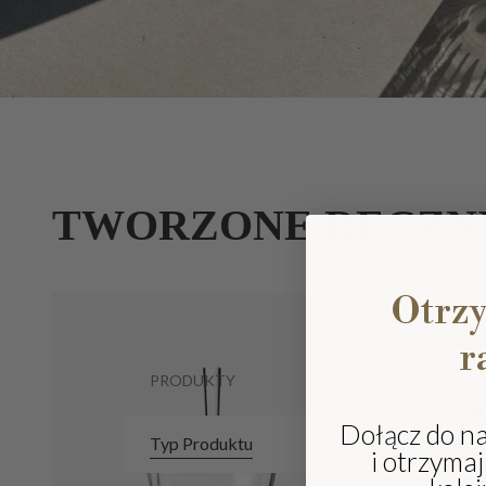
TWORZONE RĘCZN
Otrz
r
PRODUKTY
Dołącz do n
Typ Produktu
i otrzyma