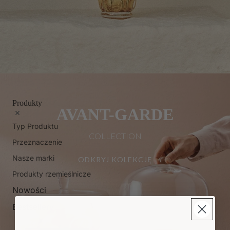
Produkty
AVANT-GARDE
Typ Produktu
COLLECTION
Przeznaczenie
Nasze marki
ODKRYJ KOLEKCJĘ
Produkty rzemieślnicze
Nowości
Bestsellery