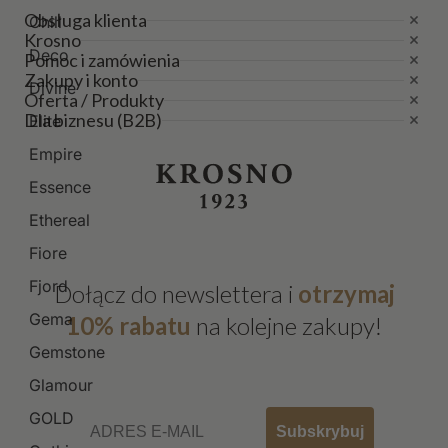
Obsługa klienta
Chill
Krosno
Deco
Pomoc i zamówienia
Zakupy i konto
Divine
Oferta / Produkty
Dla biznesu (B2B)
Elite
Empire
Essence
Ethereal
Fiore
Fjord
Dołącz do newslettera i
otrzymaj
Gema
10% rabatu
na kolejne zakupy!
Gemstone
Glamour
Email
GOLD
Subskrybuj