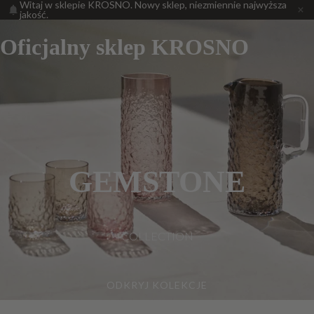
Witaj w sklepie KROSNO. Nowy sklep, niezmiennie najwyższa
jakość.
Oficjalny sklep KROSNO
GEMSTONE
COLLECTION
ODKRYJ KOLEKCJE