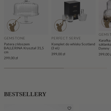
Do
Dodaj do koszyka
GEMS
GEMSTONE
PERFECT SERVE
Karafka
Patera z kloszem
Komplet do whisky Scotland
szklank
BALLERINA Kryształ 31,5
(3 el.)
Dymny
cm
399,00 zł
399,00 
299,00 zł
BESTSELLERY