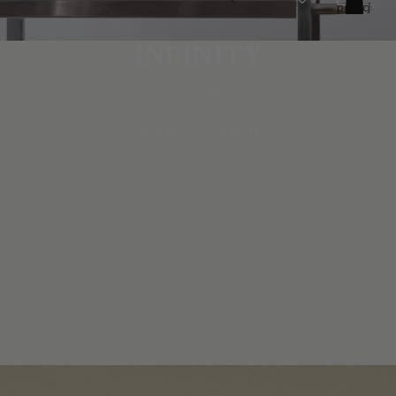
pozycji
w
koszyku:
0
INFINITY
COLLECTION
ODKRYJ KOLEKCJĘ