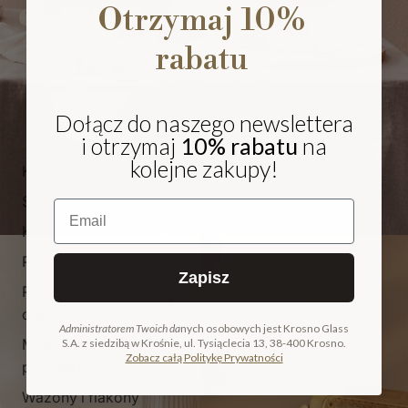
Otrzymaj 10%
rabatu
Dołącz do naszego newslettera
i otrzymaj
10% rabatu
na
kolejne zakupy!
Kieliszki i pokale
Szklanki
Email
Karafki i dzbanki
Patery
Zapisz
Pojemniki i
NA PREZENT
cukiernice
Administratorem Twoich da
nych osobowych jest Krosno Glass
Miski, salaterki i
S.A. z siedzibą w Krośnie, ul. Tysiąclecia 13, 38-400 Krosno.
COLLECTION
Zobacz całą Politykę Prywatności
pucharki
ODKRYJ KOLEKCJĘ
Wazony i flakony