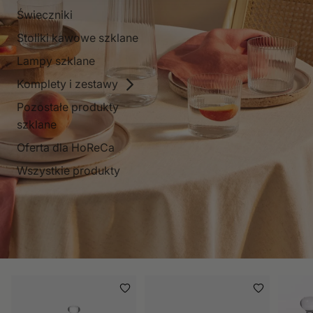
Świeczniki
Stoliki kawowe szklane
Lampy szklane
Komplety i zestawy
Pozostałe produkty
szklane
Oferta dla HoReCa
Wszystkie produkty