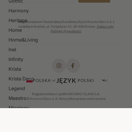
Gothic
Harmony
Heritage
Administratorem Twoich danych osobowych jest Krosno Glass S.A. z
siedzibą w Krośnie, ul. Tysiąclecia 13, 38-400 Krosno.
Zobacz całą
Home
Politykę Prywatności
Home&Living
Inel
Infinity
Krista
Krista Deco
JĘZYK
POLSKA
Legend
Regulamin
Dane spółki KROSNO GLASS S.A.
Maestro
© Krosno Glass S. A. Wszystkie prawa zastrzezone
Mixology
Modern
Noble