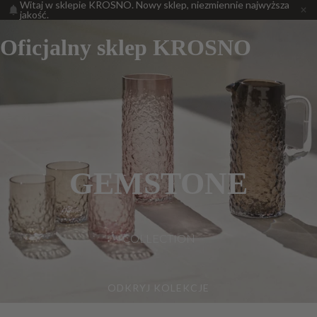
Witaj w sklepie KROSNO. Nowy sklep, niezmiennie najwyższa
jakość.
Oficjalny sklep KROSNO
GEMSTONE
COLLECTION
ODKRYJ KOLEKCJE