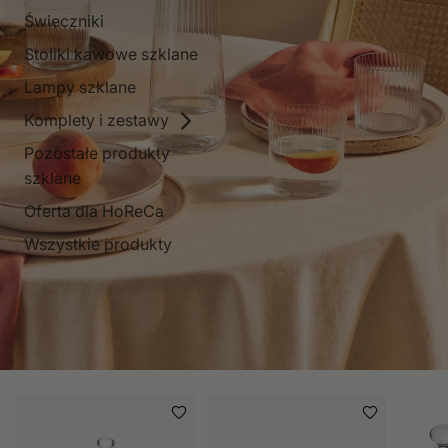
Świeczniki
Stoliki kawowe szklane
Lampy szklane
Komplety i zestawy
Pozostałe produkty
szklane
Oferta dla HoReCa
Wszystkie produkty