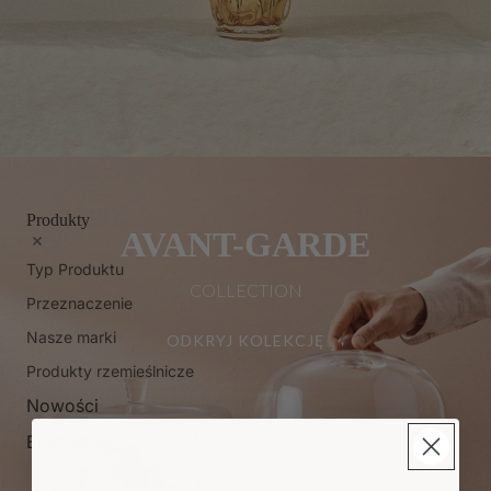
Produkty
AVANT-GARDE
Typ Produktu
COLLECTION
Przeznaczenie
Nasze marki
ODKRYJ KOLEKCJĘ
Produkty rzemieślnicze
Nowości
Bestsellery