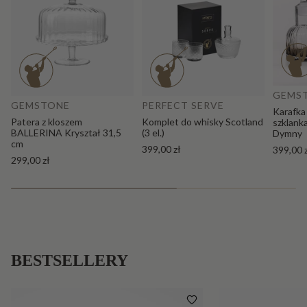
Do
Dodaj do koszyka
GEMS
GEMSTONE
PERFECT SERVE
Karafka
Patera z kloszem
Komplet do whisky Scotland
szklank
BALLERINA Kryształ 31,5
(3 el.)
Dymny
cm
399,00 zł
399,00 
299,00 zł
BESTSELLERY