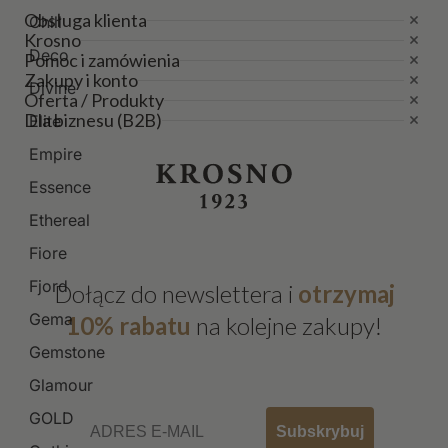
Obsługa klienta
Chill
Krosno
Deco
Pomoc i zamówienia
Zakupy i konto
Divine
Oferta / Produkty
Dla biznesu (B2B)
Elite
Empire
Essence
Ethereal
Fiore
Fjord
Dołącz do newslettera i
otrzymaj
Gema
10% rabatu
na kolejne zakupy!
Gemstone
Glamour
Email
GOLD
Subskrybuj