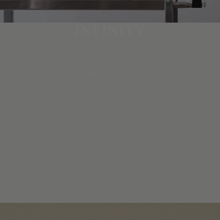
pozycji
w
koszyku:
0
INFINITY
COLLECTION
ODKRYJ KOLEKCJĘ