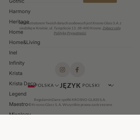
Gothic
Harmony
Heritage
Administratorem Twoich danych osobowych jest Krosno Glass S.A. z
siedzibą w Krośnie, ul. Tysiąclecia 13, 38-400 Krosno.
Zobacz całą
Home
Politykę Prywatności
Home&Living
Inel
Infinity
Krista
Krista Deco
JĘZYK
POLSKA
Legend
Regulamin
Dane spółki KROSNO GLASS S.A.
Maestro
© Krosno Glass S. A. Wszystkie prawa zastrzezone
Mixology
Modern
Noble