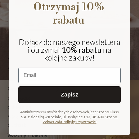
Otrzymaj 10%
rabatu
Dołącz do naszego newslettera
i otrzymaj
10% rabatu
na
kolejne zakupy!
Kieliszki i pokale
Szklanki
Email
Karafki i dzbanki
Patery
Zapisz
Pojemniki i
NA PREZENT
cukiernice
Administratorem Twoich da
nych osobowych jest Krosno Glass
Miski, salaterki i
S.A. z siedzibą w Krośnie, ul. Tysiąclecia 13, 38-400 Krosno.
COLLECTION
Zobacz całą Politykę Prywatności
pucharki
ODKRYJ KOLEKCJĘ
Wazony i flakony