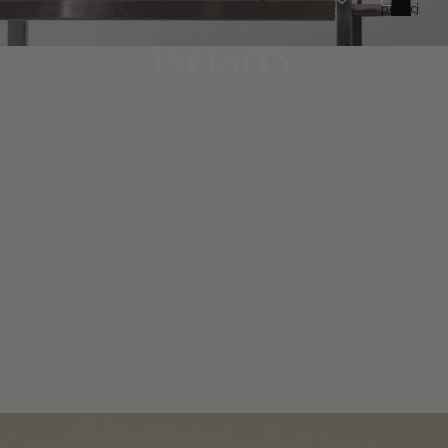
pozycji
w
koszyku:
0
INFINITY
COLLECTION
ODKRYJ KOLEKCJĘ