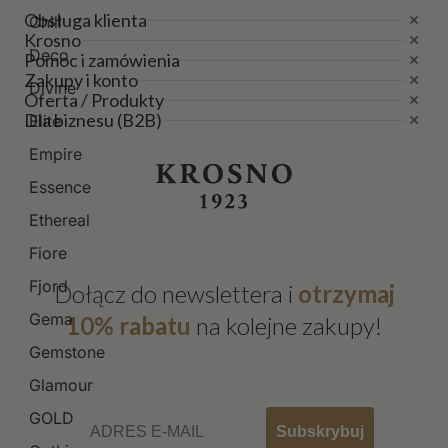
Obsługa klienta
Chill
Krosno
Deco
Pomoc i zamówienia
Zakupy i konto
Divine
Oferta / Produkty
Dla biznesu (B2B)
Elite
Empire
Essence
Ethereal
Fiore
Fjord
Dołącz do newslettera i
otrzymaj
Gema
10% rabatu
na kolejne zakupy!
Gemstone
Glamour
Email
GOLD
Subskrybuj