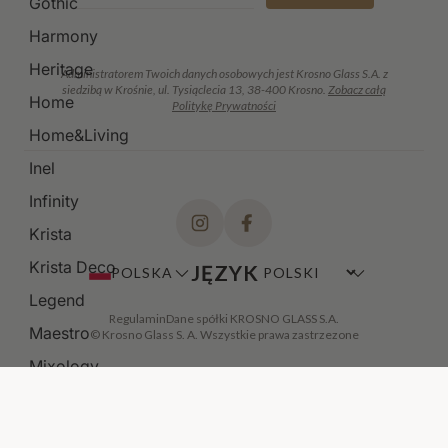
Gothic
Harmony
Heritage
Administratorem Twoich danych osobowych jest Krosno Glass S.A. z
siedzibą w Krośnie, ul. Tysiąclecia 13, 38-400 Krosno.
Zobacz całą
Home
Politykę Prywatności
Home&Living
Inel
Infinity
Krista
Krista Deco
JĘZYK
POLSKA
Legend
Regulamin
Dane spółki KROSNO GLASS S.A.
Maestro
© Krosno Glass S. A. Wszystkie prawa zastrzezone
Mixology
Modern
Noble