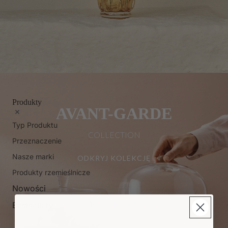
Produkty
AVANT-GARDE
Typ Produktu
COLLECTION
Przeznaczenie
Nasze marki
ODKRYJ KOLEKCJĘ
Produkty rzemieślnicze
Nowości
Bestsellery