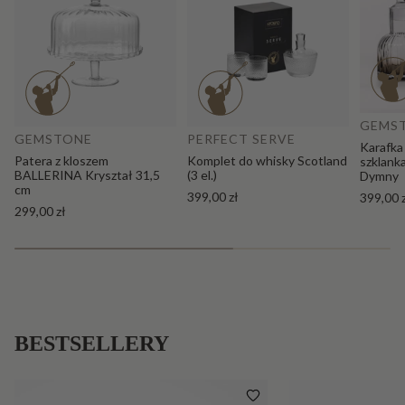
Do
Dodaj do koszyka
GEMS
GEMSTONE
PERFECT SERVE
Karafka
Patera z kloszem
Komplet do whisky Scotland
szklank
BALLERINA Kryształ 31,5
(3 el.)
Dymny
cm
399,00 zł
399,00 
299,00 zł
BESTSELLERY