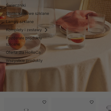
Świeczniki
Stoliki kawowe szklane
Lampy szklane
Komplety i zestawy
Pozostałe produkty
szklane
Oferta dla HoReCa
Wszystkie produkty