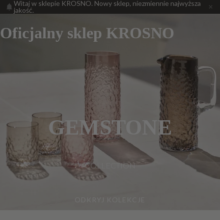
Witaj w sklepie KROSNO. Nowy sklep, niezmiennie najwyższa
jakość.
Oficjalny sklep KROSNO
GEMSTONE
COLLECTION
ODKRYJ KOLEKCJE