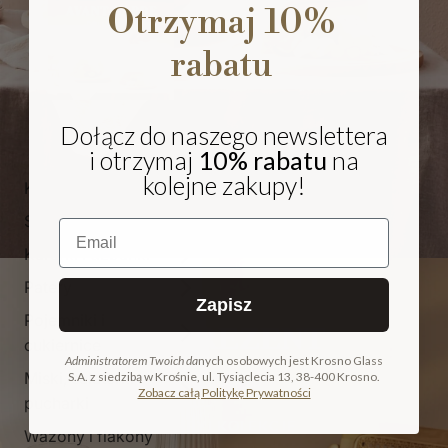
Otrzymaj 10%
rabatu
Dołącz do naszego newslettera
i otrzymaj
10% rabatu
na
kolejne zakupy!
Kieliszki i pokale
Szklanki
Email
Karafki i dzbanki
Patery
Zapisz
Pojemniki i
NA PREZENT
cukiernice
Administratorem Twoich da
nych osobowych jest Krosno Glass
Miski, salaterki i
S.A. z siedzibą w Krośnie, ul. Tysiąclecia 13, 38-400 Krosno.
COLLECTION
Zobacz całą Politykę Prywatności
pucharki
ODKRYJ KOLEKCJĘ
Wazony i flakony