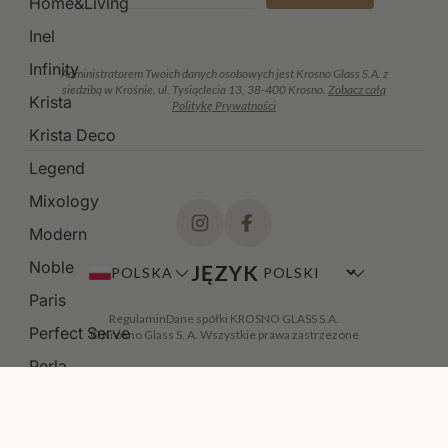
Home&Living
Inel
Infinity
Administratorem Twoich danych osobowych jest Krosno Glass S.A. z
siedzibą w Krośnie, ul. Tysiąclecia 13, 38-400 Krosno.
Zobacz całą
Krista
Politykę Prywatności
Krista Deco
Legend
Mixology
Modern
Noble
JĘZYK
POLSKA
Paris
Regulamin
Dane spółki KROSNO GLASS S.A.
Perfect Serve
© Krosno Glass S. A. Wszystkie prawa zastrzezone
Perla
Polka
Prima Lumi