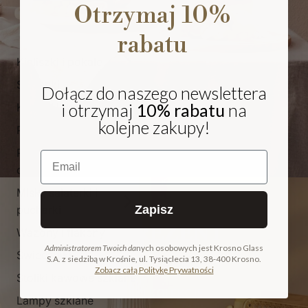
Otrzymaj 10%
rabatu
Kieliszki i pokale
Szklanki
Dołącz do naszego newslettera
i otrzymaj
10% rabatu
na
Karafki i dzbanki
kolejne zakupy!
Patery
Pojemniki i
Email
cukiernice
Miski, salaterki i
pucharki
Zapisz
NA PREZENT
Wazony i flakony
Administratorem Twoich da
nych osobowych jest Krosno Glass
Świeczniki
S.A. z siedzibą w Krośnie, ul. Tysiąclecia 13, 38-400 Krosno.
COLLECTION
Zobacz całą Politykę Prywatności
Stoliki kawowe szklane
ODKRYJ KOLEKCJĘ
Lampy szklane