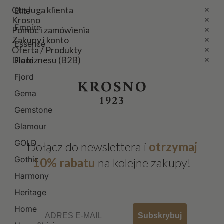
Obsługa klienta
Elite
Krosno
Empire
Pomoc i zamówienia
Zakupy i konto
Essence
Oferta / Produkty
Dla biznesu (B2B)
Fiore
Fjord
Gema
Gemstone
Glamour
GOLD
Dołącz do newslettera i
otrzymaj
Gothic
10% rabatu
na kolejne zakupy!
Harmony
Heritage
Email
Home
Subskrybuj