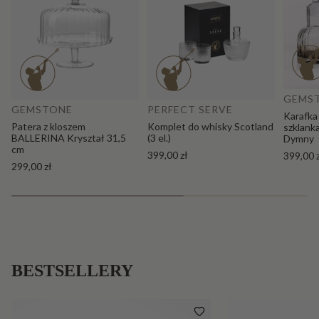
Do
Dodaj do koszyka
GEMS
GEMSTONE
PERFECT SERVE
Karafka
Patera z kloszem
Komplet do whisky Scotland
szklank
BALLERINA Kryształ 31,5
(3 el.)
Dymny
cm
399,00 zł
399,00 
299,00 zł
BESTSELLERY