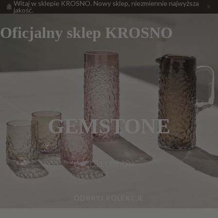
Witaj w sklepie KROSNO. Nowy sklep, niezmiennie najwyższa
jakość.
Oficjalny sklep KROSNO
GEMSTONE
COLLECTION
ODKRYJ KOLEKCJE