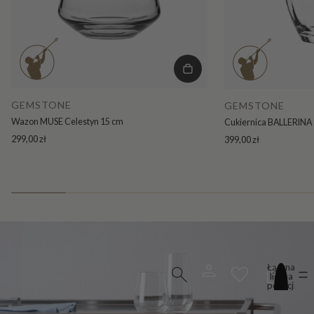
GEMSTONE
GEMSTONE
Wazon MUSE Celestyn 15 cm
Cukiernica BALLERINA 
299,00 zł
399,00 zł
Łączna
liczba
pozycji
w
koszyku:
0