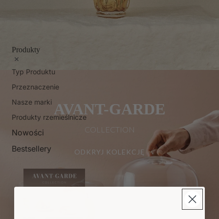
Produkty
Typ Produktu
Przeznaczenie
Nasze marki
AVANT-GARDE
Produkty rzemieślnicze
COLLECTION
Nowości
Bestsellery
ODKRYJ KOLEKCJĘ